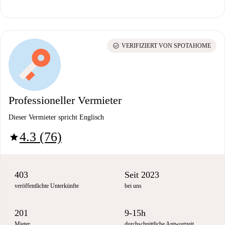
check_circle
VERIFIZIERT VON SPOTAHOME
Professioneller Vermieter
Dieser Vermieter spricht Englisch
4.3 (76)
star
403
Seit 2023
veröffentlichte Unterkünfte
bei uns
201
9-15h
Mieter
durchschnittliche Antwortzeit