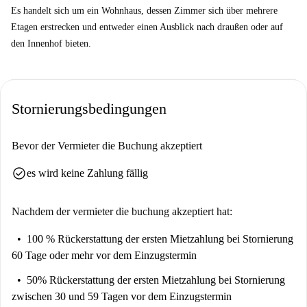
beinhaltet alle Nebenkosten und die Nutzung aller
Es handelt sich um ein Wohnhaus, dessen Zimmer sich über mehrere
Gemeinschaftsbereiche. Die einzigen Kosten sind für die Nutzung
Etagen erstrecken und entweder einen Ausblick nach draußen oder auf
von Waschmaschinen/Trocknern ausgeschlossen.
den Innenhof bieten.
WLAN: Bis zu 250 Mbit/s ohne Funklöcher im Gebäude.
Zimmerreinigung: Das Zimmer wird zweimal im Monat gründlich
gereinigt. Es besteht die Möglichkeit, gegen Aufpreis eine
Stornierungsbedingungen
zusätzliche Reinigung anzufordern.
Sicherheit: Überwachungskameras auf dem gesamten Gelände, 24-
Bevor der Vermieter die Buchung akzeptiert
Stunden-Management- und Wartungsteam vor Ort.
check_circle
es wird keine Zahlung fällig
Gemeinschaftsbereiche: Viele Gemeinschaftsräume stehen zur
Verfügung, um die Interaktion mit der Gemeinschaft zu fördern:
Nachdem der vermieter die buchung akzeptiert hat:
Fitnessstudio, Pool, Gemeinschaftsküche für kleine Veranstaltungen
der Bewohner, Lernbereiche, Entspannungsbereiche. Wartung vor
100 % Rückerstattung der ersten Mietzahlung
bei Stornierung
Ort: Das Team ist stets vor Ort, um etwaige Probleme in den
60 Tage oder mehr vor dem Einzugstermin
Zimmern und öffentlichen Bereichen umgehend zu lösen.
50% Rückerstattung der ersten Mietzahlung
bei Stornierung
zwischen 30 und 59 Tagen vor dem Einzugstermin