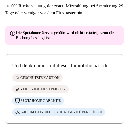
0% Rückerstattung der ersten Mietzahlung
bei Stornierung 29
Tage oder weniger vor dem Einzugstermin
error
Die Spotahome Servicegebühr wird
nicht erstattet
, wenn die
Buchung bestätigt ist.
Und denk daran, mit dieser Immobilie hast du:
lock
GESCHÜTZTE KAUTION
check_circle
VERIFIZIERTER VERMIETER
SPOTAHOME GARANTIE
24H UM DEIN NEUES ZUHAUSE ZU ÜBERPRÜFEN