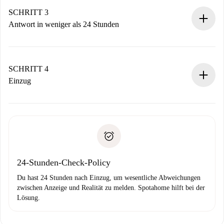
Denk daran, dass wir dich erst belasten, wenn der
SCHRITT 3
Vermieter zustimmt.
Antwort in weniger als 24 Stunden
Der Vermieter hat bis zu 24 Stunden Zeit zu bestätigen.
Sobald die Buchung akzeptiert ist, belasten wir dich und
stellen den Kontakt her.
SCHRITT 4
Wenn der Vermieter ablehnen muss, entstehen keine
Einzug
Kosten und wir schlagen Alternativen vor.
Kläre mit dem Vermieter die Ankunftsdetails,
Benötigte Dokumente bei „
Spotahome plus
“-Objekten.
Schlüsselübergabe usw.
Personalausweis oder Reisepass
Spotahome überweist die erste Zahlung nur, wenn du keine
Zahlungsfähigkeitsnachweis
Probleme meldest.
Bankeinzug
24-Stunden-Check-Policy
Du hast 24 Stunden nach Einzug, um wesentliche Abweichungen
zwischen Anzeige und Realität zu melden. Spotahome hilft bei der
Lösung.