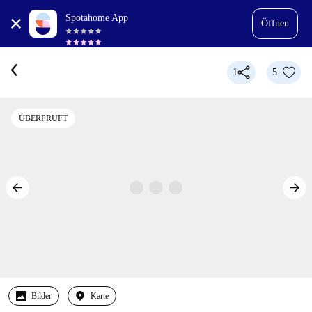
Spotahome App
Öffnen
1
5
ÜBERPRÜFT
Bilder
Karte