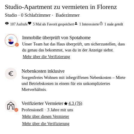
Studio-Apartment zu vermieten in Florenz
Studio
0
Schlafzimmer
Badezimmer
visibility
favorite
person
ios_share
107
Aufrufe
5
Mal als Favorit gespeichert
1
Interessierte
1
male geteilt
Immobilie überprüft von Spotahome
Unser Team hat das Haus überprüft, um sicherzustellen, dass
du genau das bekommst, was du in der Anzeige siehst.
Mehr über die Verifizierung
Nebenkosten inklusive
euro
Sorgenfreies Wohnen mit inbegriffenen Nebenkosten – Miete
und Betriebskosten in einem für ein unkompliziertes
Mietverhältnis.
star
Verifizierter Vermieter
4.3 (76)
Professionell
·
3 Jahre
mit uns
Mehr über diesen Vermieter
Mehr über die Verifizierung