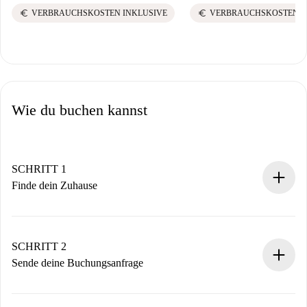
euro
euro
VERBRAUCHSKOSTEN INKLUSIVE
VERBRAUCHSKOSTEN I
Wie du buchen kannst
SCHRITT 1
Finde dein Zuhause
100% Online-Buchungsprozess.
Verifizierte Wohnungen und Vermieter.
Du erhältst alle notwendigen Informationen im Voraus.
SCHRITT 2
Sende deine Buchungsanfrage
Sende grundlegende Informationen zu deinem Profil und
deiner Zahlungsmethode.