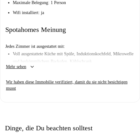
Maximale Belegung: 1 Person
Wifi installiert: ja
Spotahomes Meinung
Jedes Zimmer ist ausgestattet mit:
Voll ausgestattete Küche mit Spüle, Induktionskochfeld, Mikrowelle
und herkömmlichem Backofen, Kühlschrank.
keyboard_arrow_down
Mehr sehen
120 cm breites Bett.
Lernecke mit Schreibtisch und Stuhl.
Wir haben diese Immobilie verifiziert, damit du sie nicht besichtigen
musst
Regale, Kleiderschrank und Küchenschränke.
Badezimmer mit Dusche.
Zentralisierte Heizung/Kühlung mit Temperaturregelung im Raum
durch einen Thermostat.
Dinge, die Du beachten solltest
All-Inclusive-Stromrechnungen: Der angezeigte monatliche Preis