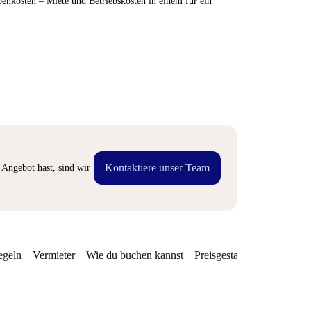
enkosten – Miete und Betriebskosten in einem für ein
Kontaktiere unser Team
Angebot hast, sind wir
egeln
Vermieter
Wie du buchen kannst
Preisgestaltung
Verfügba