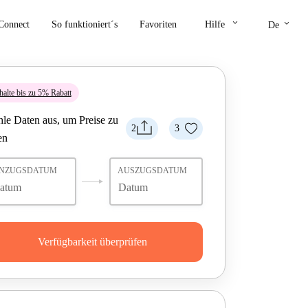
keyboard_arrow_down
keyboard_arrow_down
Connect
So funktioniert´s
Favoriten
Hilfe
De
halte bis zu 5% Rabatt
le Daten aus, um Preise zu
2
3
en
INZUGSDATUM
AUSZUGSDATUM
Verfügbarkeit überprüfen