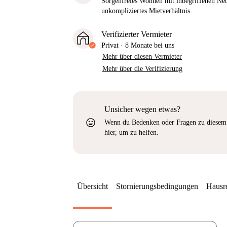
Sorgenfreies Wohnen mit inbegriffenen Neb
unkompliziertes Mietverhältnis.
Verifizierter Vermieter
Privat
·
8 Monate
bei uns
Mehr über diesen Vermieter
Mehr über die Verifizierung
Unsicher wegen etwas?
sentiment_very_satisfied
Wenn du Bedenken oder Fragen zu diesem 
hier, um zu helfen.
Übersicht
Stornierungsbedingungen
Hausr