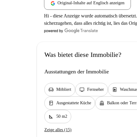
Original-Inhalte auf Englisch anzeigen
Hi - diese Anzeige wurde automatisch übersetzt.
sicherzugehen, dass alles richtig ist, lies das Ori
Was bietet diese Immobilie?
Ausstattungen der Immobilie
chair
tv
local_laundry_service
Möbliert
Fernseher
Waschmasc
kitchen
balcony
Ausgestattete Küche
Balkon oder Terr
square_foot
50 m2
Zeige alles (15)