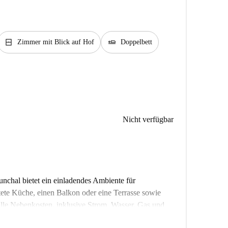
window_closed
airline_seat_flat
Zimmer mit Blick auf Hof
Doppelbett
Nicht verfügbar
nchal bietet ein einladendes Ambiente für
attete Küche, einen Balkon oder eine Terrasse sowie
 alle Nebenkosten, inklusive Strom, Wasser, Gas und
ot wurde von Spotahome persönlich geprüft.