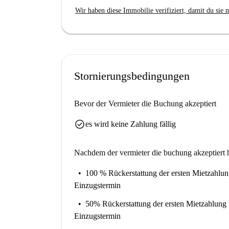
Die Unterkunft befindet sich in einem lebendig
Wir haben diese Immobilie verifiziert, damit du sie n
Sehenswürdigkeiten. Zu den Attraktionen in de
Cultural Investments und der öffentliche Garte
da Levada, O Tasco da Rita und Via La Ter sind
Annehmlichkeiten und Erlebnisse in unmittelba
Stornierungsbedingungen
Bevor der Vermieter die Buchung akzeptiert
check_circle
es wird keine Zahlung fällig
Nachdem der vermieter die buchung akzeptiert h
100 % Rückerstattung der ersten Mietzahlu
Einzugstermin
50% Rückerstattung der ersten Mietzahlung
Einzugstermin