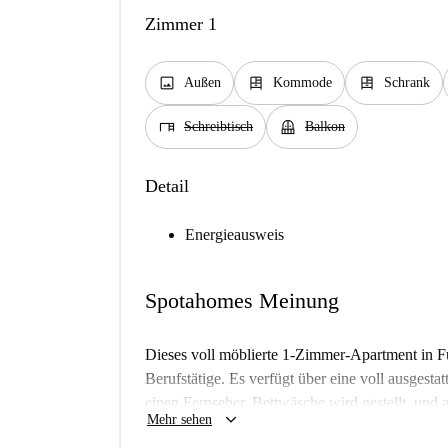
Zimmer 1
image
dresser
dresser
Außen
Kommode
Schrank
desk
balcony
Schreibtisch
Balkon
Detail
Energieausweis
Spotahomes Meinung
Dieses voll möblierte 1-Zimmer-Apartment in Fu
Berufstätige. Es verfügt über eine voll ausgest
einen Fernseher. Bettwäsche wird gestellt, und
keyboard_arrow_down
Mehr sehen
WLAN, sind in der Miete enthalten. Das Angeb