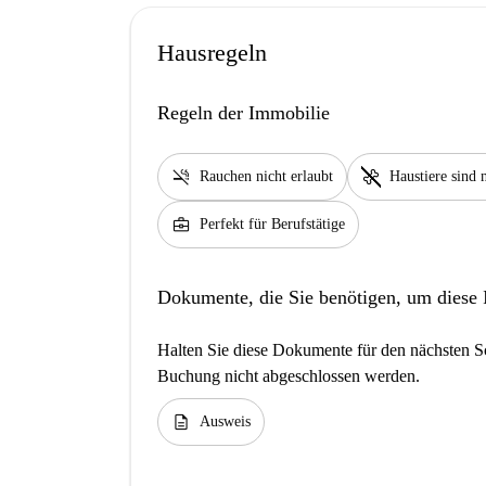
Hausregeln
Regeln der Immobilie
smoke_free
pet_supplies
Rauchen nicht erlaubt
Haustiere sind n
business_center
Perfekt für Berufstätige
Dokumente, die Sie benötigen, um diese
Halten Sie diese Dokumente für den nächsten Sc
Buchung nicht abgeschlossen werden.
description
Ausweis