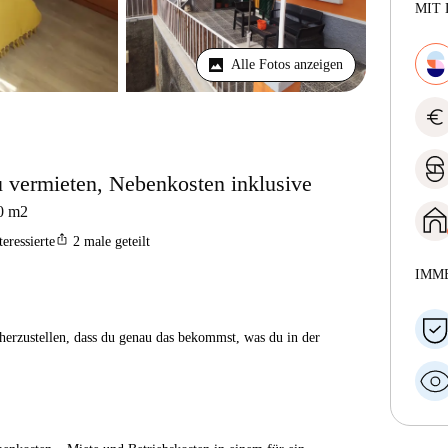
MIT 
Alle Fotos anzeigen
euro
vermieten, Nebenkosten inklusive
0
m2
ios_share
teressierte
2
male geteilt
IMM
herzustellen, dass du genau das bekommst, was du in der