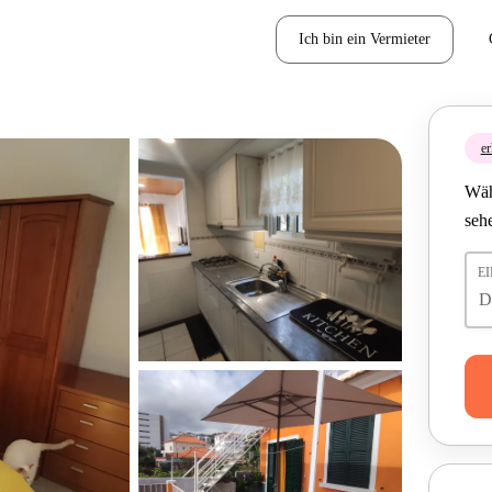
Ich bin ein Vermieter
er
Wäh
seh
E