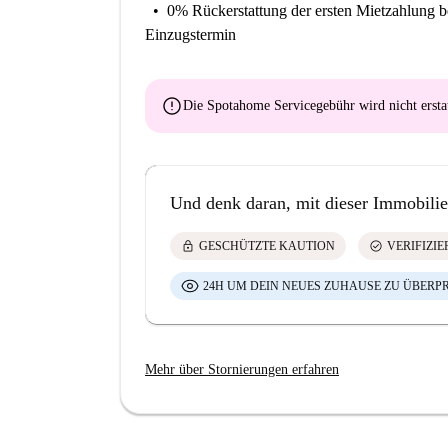
0% Rückerstattung der ersten Mietzahlung
b
Einzugstermin
error
Die Spotahome Servicegebühr wird
nicht ersta
Und denk daran, mit dieser Immobilie
lock
check_circle
GESCHÜTZTE KAUTION
VERIFIZI
24H UM DEIN NEUES ZUHAUSE ZU ÜBERP
Mehr über Stornierungen erfahren