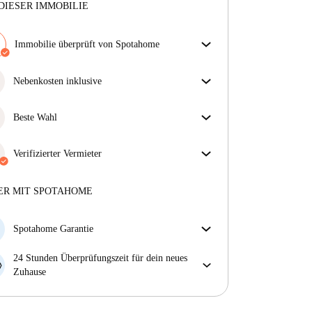
DIESER IMMOBILIE
Immobilie überprüft von Spotahome
Unser Team hat das Haus überprüft, um
sicherzustellen, dass du genau das bekommst, was du
Nebenkosten inklusive
in der Anzeige siehst.
Sorgenfreies Wohnen mit inbegriffenen Nebenkosten
Mehr über die Verifizierung
– Miete und Betriebskosten in einem für ein
Beste Wahl
unkompliziertes Mietverhältnis.
Für dich ausgewählte Immobilien mit fantastischen
Preisen, Verfügbarkeit und erstklassiger Qualität.
Verifizierter Vermieter
Privat
·
8 Monate
bei uns
Mehr über diesen Vermieter
ER MIT SPOTAHOME
Mehr über die Verifizierung
Spotahome Garantie
Falls der Vermieter deine Buchung kurzfristig
24 Stunden Überprüfungszeit für dein neues
storniert, werden wir dir entweder A) ein Hotel
Zuhause
bezahlen und dir helfen eine neue Wohnung zu
Bei Abweichungen vom Inserat, melde dich sofort
finden oder B) den gezahlten Betrag vollständig
innerhalb von 24 Stunden, damit wir das Problem
zurückerstatten.