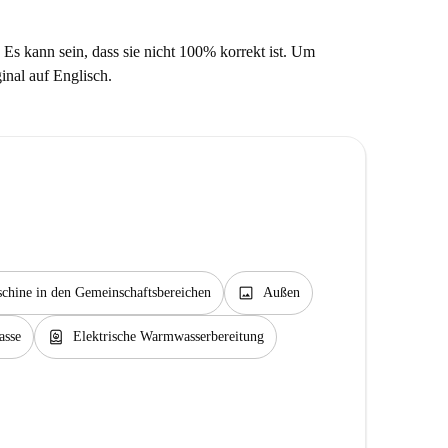
 Es kann sein, dass sie nicht 100% korrekt ist. Um
ginal auf Englisch.
image
hine in den Gemeinschaftsbereichen
Außen
water_heater
asse
Elektrische Warmwasserbereitung