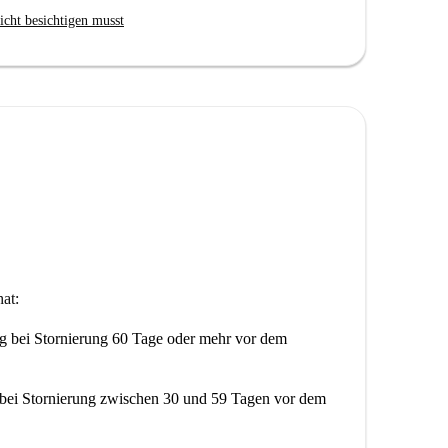
en Viertel von Funchal, in der Nähe mehrerer
icht besichtigen musst
r Umgebung zählen der Aussichtspunkt, die Portugal
n Jardim Público do Amparo. Restaurants wie A Casa
 fußläufig erreichbar. Genießen Sie die
rer Nähe.
at:
ng
bei Stornierung 60 Tage oder mehr vor dem
bei Stornierung zwischen 30 und 59 Tagen vor dem