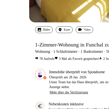
Bilder
Karte
Video
1-Zimmer-Wohnung in Funchal zu 
Wohnung
1
Schlafzimmer
1
Badezimmer
5
visibility
favorite
person
78
Aufrufe
3
Mal als Favorit gespeichert
2
In
Immobilie überprüft von Spotahome
Überprüft am
28 Jan. 2026
Unser Team hat das Haus überprüft, um sic
Anzeige siehst.
Mehr über die Verifizierung
Nebenkosten inklusive
euro