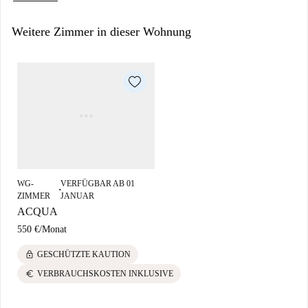
Weitere Zimmer in dieser Wohnung
WG-
VERFÜGBAR AB 01
■
ZIMMER
JANUAR
ACQUA
550 €
/
Monat
lock
GESCHÜTZTE KAUTION
euro
VERBRAUCHSKOSTEN INKLUSIVE