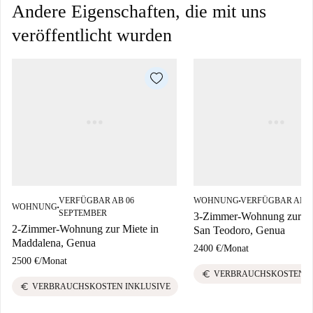
Andere Eigenschaften, die mit uns
veröffentlicht wurden
VERFÜGBAR AB 06
WOHNUNG
VERFÜGBAR AB 1
■
WOHNUNG
■
SEPTEMBER
3-Zimmer-Wohnung zur Mi
2-Zimmer-Wohnung zur Miete in
San Teodoro, Genua
Maddalena, Genua
2400 €
/
Monat
2500 €
/
Monat
euro
VERBRAUCHSKOSTEN I
euro
VERBRAUCHSKOSTEN INKLUSIVE