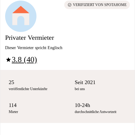
check_circle
VERIFIZIERT VON SPOTAHOME
Privater Vermieter
Dieser Vermieter spricht Englisch
3.8 (40)
star
25
Seit 2021
veröffentlichte Unterkünfte
bei uns
114
10-24h
Mieter
durchschnittliche Antwortzeit