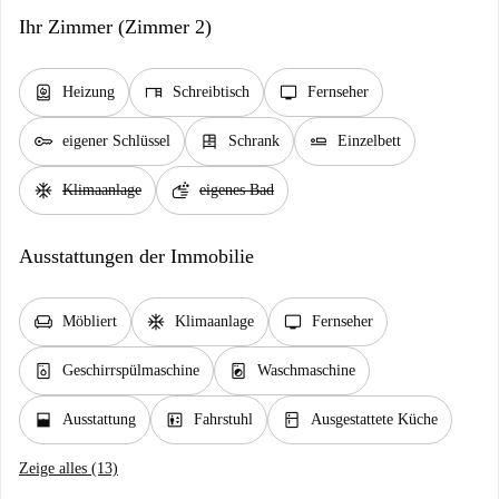
Ihr Zimmer (Zimmer 2)
water_heater
desk
tv
Heizung
Schreibtisch
Fernseher
key
dresser
airline_seat_flat
eigener Schlüssel
Schrank
Einzelbett
ac_unit
soap
Klimaanlage
eigenes Bad
Ausstattungen der Immobilie
chair
ac_unit
tv
Möbliert
Klimaanlage
Fernseher
dishwasher_gen
local_laundry_service
Geschirrspülmaschine
Waschmaschine
window_open
elevator
kitchen
Ausstattung
Fahrstuhl
Ausgestattete Küche
Zeige alles (13)