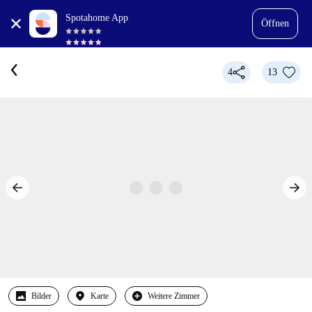
Spotahome App
Öffnen
4
13
Bilder
Karte
Weitere Zimmer