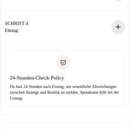
Der Vermieter hat bis zu 24 Stunden Zeit zu bestätigen.
Sobald die Buchung akzeptiert ist, belasten wir dich und
stellen den Kontakt her.
SCHRITT 4
Wenn der Vermieter ablehnen muss, entstehen keine
Einzug
Kosten und wir schlagen Alternativen vor.
Kläre mit dem Vermieter die Ankunftsdetails,
Benötigte Dokumente bei „
Spotahome plus
“-Objekten.
Schlüsselübergabe usw.
Personalausweis oder Reisepass
Spotahome überweist die erste Zahlung nur, wenn du keine
Zahlungsfähigkeitsnachweis
Probleme meldest.
Bankeinzug
24-Stunden-Check-Policy
Du hast 24 Stunden nach Einzug, um wesentliche Abweichungen
zwischen Anzeige und Realität zu melden. Spotahome hilft bei der
Lösung.