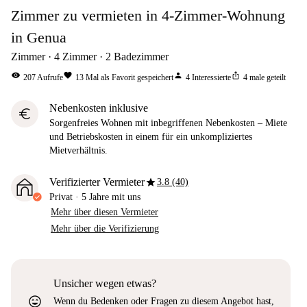
Zimmer zu vermieten in 4-Zimmer-Wohnung
in Genua
Zimmer
4
Zimmer
2
Badezimmer
visibility
favorite
person
ios_share
207
Aufrufe
13
Mal als Favorit gespeichert
4
Interessierte
4
male geteilt
Nebenkosten inklusive
euro
Sorgenfreies Wohnen mit inbegriffenen Nebenkosten – Miete
und Betriebskosten in einem für ein unkompliziertes
Mietverhältnis.
star
Verifizierter Vermieter
3.8 (40)
Privat
·
5 Jahre
mit uns
Mehr über diesen Vermieter
Mehr über die Verifizierung
Unsicher wegen etwas?
sentiment_very_satisfied
Wenn du Bedenken oder Fragen zu diesem Angebot hast,