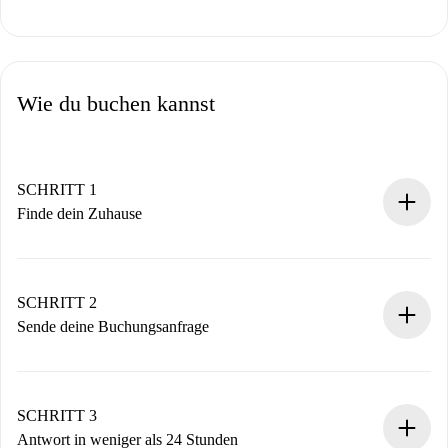
Wie du buchen kannst
SCHRITT 1
Finde dein Zuhause
100% Online-Buchungsprozess.
Verifizierte Wohnungen und Vermieter.
Du erhältst alle notwendigen Informationen im Voraus.
SCHRITT 2
Sende deine Buchungsanfrage
Sende grundlegende Informationen zu deinem Profil und
deiner Zahlungsmethode.
Denk daran, dass wir dich erst belasten, wenn der
SCHRITT 3
Vermieter zustimmt.
Antwort in weniger als 24 Stunden