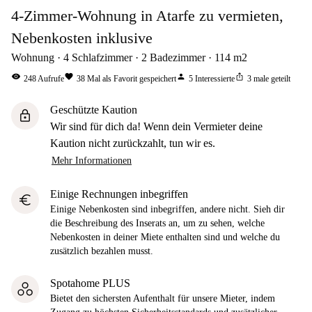
4-Zimmer-Wohnung in Atarfe zu vermieten,
Nebenkosten inklusive
Wohnung
4
Schlafzimmer
2
Badezimmer
114
m2
visibility
favorite
person
ios_share
248
Aufrufe
38
Mal als Favorit gespeichert
5
Interessierte
3
male geteilt
Geschützte Kaution
lock
Wir sind für dich da! Wenn dein Vermieter deine
Kaution nicht zurückzahlt, tun wir es.
Mehr Informationen
Einige Rechnungen inbegriffen
euro
Einige Nebenkosten sind inbegriffen, andere nicht. Sieh dir
die Beschreibung des Inserats an, um zu sehen, welche
Nebenkosten in deiner Miete enthalten sind und welche du
zusätzlich bezahlen musst.
Spotahome PLUS
Bietet den sichersten Aufenthalt für unsere Mieter, indem