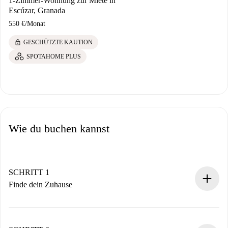
1-Zimmer-Wohnung zur Miete in
Escúzar, Granada
550 €
/
Monat
lock
GESCHÜTZTE KAUTION
SPOTAHOME PLUS
Wie du buchen kannst
SCHRITT 1
Finde dein Zuhause
100% Online-Buchungsprozess.
Verifizierte Wohnungen und Vermieter.