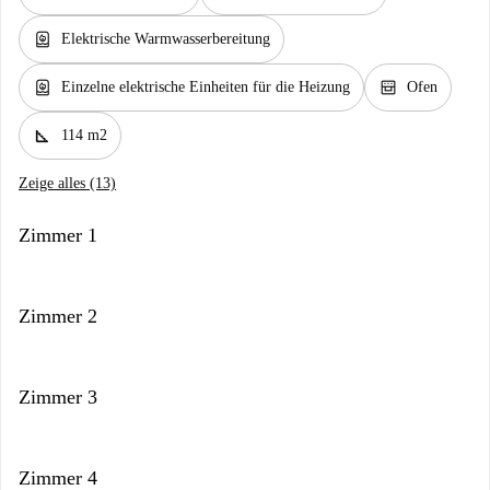
water_heater
Elektrische Warmwasserbereitung
water_heater
oven_gen
Einzelne elektrische Einheiten für die Heizung
Ofen
square_foot
114 m2
Zeige alles (13)
Zimmer 1
Zimmer 2
Zimmer 3
Zimmer 4