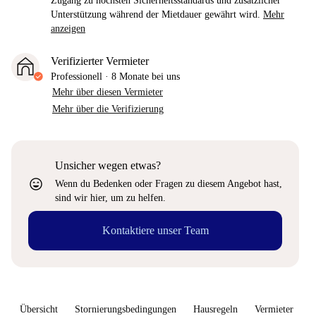
Zugang zu höchsten Sicherheitsstandards und zusätzlicher
Unterstützung während der Mietdauer gewährt wird.
Mehr
anzeigen
Verifizierter Vermieter
Professionell
·
8 Monate
bei uns
Mehr über diesen Vermieter
Mehr über die Verifizierung
Unsicher wegen etwas?
sentiment_very_satisfied
Wenn du Bedenken oder Fragen zu diesem Angebot hast,
sind wir hier, um zu helfen.
Kontaktiere unser Team
Übersicht
Stornierungsbedingungen
Hausregeln
Vermieter
W