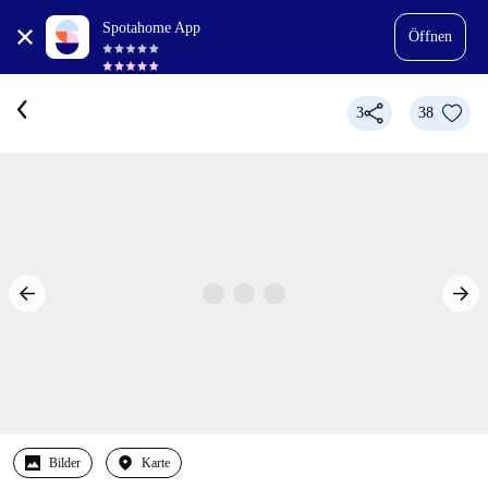
Spotahome App
Öffnen
3
38
Bilder
Karte