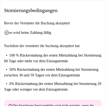
auf Spotahome durchlaufen jedoch einen umfassenden
Überprüfungsprozess, der Transparenz und Zuverlässigkeit
Stornierungsbedingungen
gewährleistet.
Die Wohnung befindet sich in der charmanten Gemeinde Atarfe in
Bevor der Vermieter die Buchung akzeptiert
Granada. In der Nähe finden Sie eine Vielzahl von Restaurants und
check_circle
es wird keine Zahlung fällig
Imbissen wie das Restaurante Auditorio En Clave Atarfe, El Cafetín und
La Cocina Castellano Zambelli sowie den Supermarkt Tradys für
Lebensmittel. Auch touristische Attraktionen wie die Lr 98 sind schnell
Nachdem der vermieter die buchung akzeptiert hat:
zu erreichen, sodass Sie kulturelle Sehenswürdigkeiten in unmittelbarer
100 % Rückerstattung der ersten Mietzahlung
bei Stornierung
Nähe haben. Machen Sie diese strategisch günstig gelegene Wohnung
60 Tage oder mehr vor dem Einzugstermin
noch heute zu Ihrem neuen Zuhause!
50% Rückerstattung der ersten Mietzahlung
bei Stornierung
zwischen 30 und 59 Tagen vor dem Einzugstermin
0% Rückerstattung der ersten Mietzahlung
bei Stornierung 29
Tage oder weniger vor dem Einzugstermin
Die Spotahome Servicegebühr wird
nicht erstattet
, wenn die