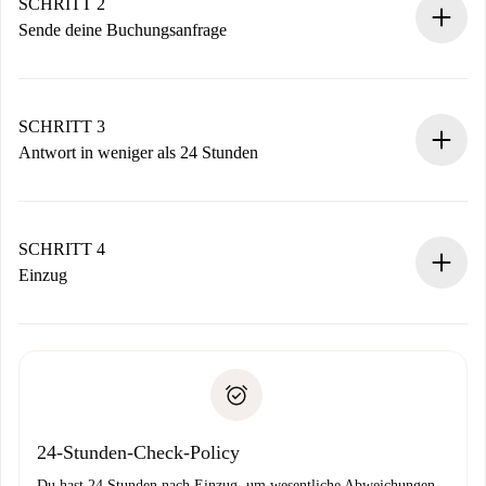
Du erhältst alle notwendigen Informationen im Voraus.
SCHRITT 2
Sende deine Buchungsanfrage
Sende grundlegende Informationen zu deinem Profil und
deiner Zahlungsmethode.
Denk daran, dass wir dich erst belasten, wenn der
SCHRITT 3
Vermieter zustimmt.
Antwort in weniger als 24 Stunden
Der Vermieter hat bis zu 24 Stunden Zeit zu bestätigen.
Sobald die Buchung akzeptiert ist, belasten wir dich und
stellen den Kontakt her.
SCHRITT 4
Wenn der Vermieter ablehnen muss, entstehen keine
Einzug
Kosten und wir schlagen Alternativen vor.
Kläre mit dem Vermieter die Ankunftsdetails,
Benötigte Dokumente bei „
Spotahome plus
“-Objekten.
Schlüsselübergabe usw.
Personalausweis oder Reisepass
Spotahome überweist die erste Zahlung nur, wenn du keine
Zahlungsfähigkeitsnachweis
Probleme meldest.
Bankeinzug
24-Stunden-Check-Policy
Du hast 24 Stunden nach Einzug, um wesentliche Abweichungen