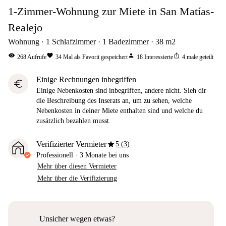
1-Zimmer-Wohnung zur Miete in San Matías-
Realejo
Wohnung
1
Schlafzimmer
1
Badezimmer
38
m2
visibility
favorite
person
ios_share
268
Aufrufe
34
Mal als Favorit gespeichert
18
Interessierte
4
male geteilt
Einige Rechnungen inbegriffen
euro
Einige Nebenkosten sind inbegriffen, andere nicht. Sieh dir
die Beschreibung des Inserats an, um zu sehen, welche
Nebenkosten in deiner Miete enthalten sind und welche du
zusätzlich bezahlen musst.
star
Verifizierter Vermieter
5 (3)
Professionell
·
3 Monate
bei uns
Mehr über diesen Vermieter
Mehr über die Verifizierung
Unsicher wegen etwas?