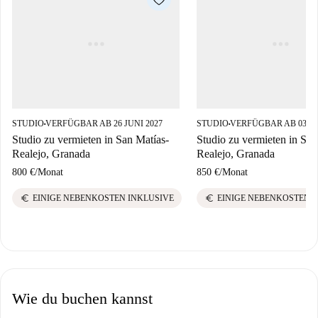
STUDIO
VERFÜGBAR AB 26 JUNI 2027
STUDIO
VERFÜGBAR AB 03 JUL
■
■
Studio zu vermieten in San Matías-
Studio zu vermieten in San
Realejo, Granada
Realejo, Granada
800 €
/
Monat
850 €
/
Monat
euro
euro
EINIGE NEBENKOSTEN INKLUSIVE
EINIGE NEBENKOSTEN 
Wie du buchen kannst