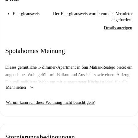
Energieausweis
Der Energieausweis wurde von den Vermieter
angefordert.
Details anzeigen
Spotahomes Meinung
Dieses gemütliche 1-Zimmer-Apartment in San Matías-Realejo bietet ein
angenehmes Wohngefühl mit Balkon und Aussicht sowie einem Aufzug.
Die voll möblierte Wohnung mit ausgestatteter Küche ist ideal für alle,
keyboard_arrow_down
Mehr sehen
die Wert auf Komfort und Funktionalität legen. Spotahome garantiert,
dass alle Vermieter ein umfassendes Prüfverfahren durchlaufen, um
Warum kann ich diese Wohnung nicht besichtigen?
sichere Mietverhältnisse zu gewährleisten.
San Matías-Realejo ist ein lebendiges Viertel in Granada, bekannt für
seine reiche Geschichte und seine beeindruckenden Sehenswürdigkeiten.
In fußläufiger Entfernung erreichen Sie Attraktionen wie die Cobertizo
Stornierungsbedingungen
de Santo Domingo, die Statue von Fray Luis de Granada und die Plaza