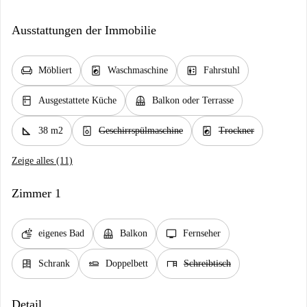
Ausstattungen der Immobilie
chair
local_laundry_service
elevator
Möbliert
Waschmaschine
Fahrstuhl
kitchen
balcony
Ausgestattete Küche
Balkon oder Terrasse
square_foot
dishwasher_gen
local_laundry_service
38 m2
Geschirrspülmaschine
Trockner
Zeige alles (11)
Zimmer 1
soap
balcony
tv
eigenes Bad
Balkon
Fernseher
dresser
airline_seat_flat
desk
Schrank
Doppelbett
Schreibtisch
Detail