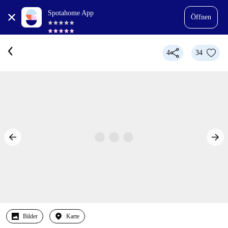
Spotahome App
Öffnen
4
34
Bilder
Karte