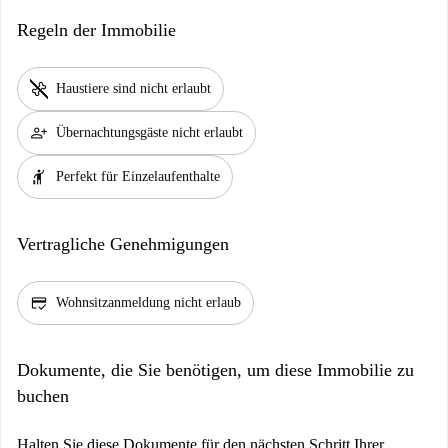
Regeln der Immobilie
pet_supplies
Haustiere sind nicht erlaubt
person_add
Übernachtungsgäste nicht erlaubt
hail
Perfekt für Einzelaufenthalte
Vertragliche Genehmigungen
credit_score
Wohnsitzanmeldung nicht erlaub
Dokumente, die Sie benötigen, um diese Immobilie zu
buchen
Halten Sie diese Dokumente für den nächsten Schritt Ihrer