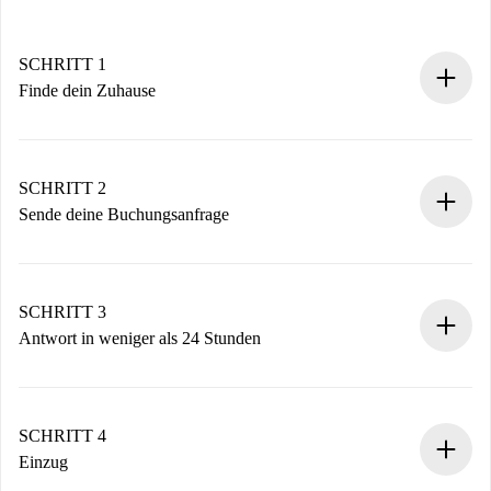
SCHRITT 1
Finde dein Zuhause
100% Online-Buchungsprozess.
Verifizierte Wohnungen und Vermieter.
Du erhältst alle notwendigen Informationen im Voraus.
SCHRITT 2
Sende deine Buchungsanfrage
Sende grundlegende Informationen zu deinem Profil und
deiner Zahlungsmethode.
Denk daran, dass wir dich erst belasten, wenn der
SCHRITT 3
Vermieter zustimmt.
Antwort in weniger als 24 Stunden
Der Vermieter hat bis zu 24 Stunden Zeit zu bestätigen.
Sobald die Buchung akzeptiert ist, belasten wir dich und
stellen den Kontakt her.
SCHRITT 4
Wenn der Vermieter ablehnen muss, entstehen keine
Einzug
Kosten und wir schlagen Alternativen vor.