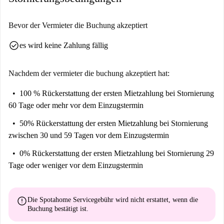
del Realejo. Tauchen Sie ein in den Charme dieses spanischen Viertels
und genießen Sie gleichzeitig hohen Wohnkomfort.
Bevor der Vermieter die Buchung akzeptiert
check_circle
es wird keine Zahlung fällig
Nachdem der vermieter die buchung akzeptiert hat:
100 % Rückerstattung der ersten Mietzahlung
bei Stornierung
60 Tage oder mehr vor dem Einzugstermin
50% Rückerstattung der ersten Mietzahlung
bei Stornierung
zwischen 30 und 59 Tagen vor dem Einzugstermin
0% Rückerstattung der ersten Mietzahlung
bei Stornierung 29
Tage oder weniger vor dem Einzugstermin
error
Die Spotahome Servicegebühr wird
nicht erstattet
, wenn die
Buchung bestätigt ist.