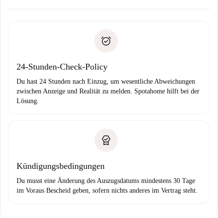
Kläre mit dem Vermieter die Ankunftsdetails,
Benötigte Dokumente bei „
Spotahome plus
“-Objekten.
Schlüsselübergabe usw.
Personalausweis oder Reisepass
Spotahome überweist die erste Zahlung nur, wenn du keine
Zahlungsfähigkeitsnachweis
Probleme meldest.
Bankeinzug
24-Stunden-Check-Policy
Du hast 24 Stunden nach Einzug, um wesentliche Abweichungen
zwischen Anzeige und Realität zu melden. Spotahome hilft bei der
Lösung.
Kündigungsbedingungen
Du musst eine Änderung des Auszugsdatums mindestens 30 Tage
im Voraus Bescheid geben, sofern nichts anderes im Vertrag steht.