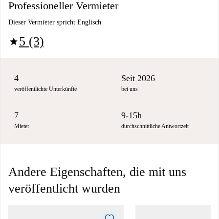
Professioneller Vermieter
Dieser Vermieter spricht Englisch
5 (3)
star
4
Seit 2026
veröffentlichte Unterkünfte
bei uns
7
9-15h
Mieter
durchschnittliche Antwortzeit
Andere Eigenschaften, die mit uns
veröffentlicht wurden