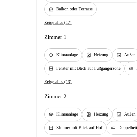
balcony
Balkon oder Terrasse
Zeige alles (17)
Zimmer 1
ac_unit
water_heater
image
Klimaanlage
Heizung
Außen
window_closed
airline_seat_flat
Fenster mit Blick auf Fußgängerzone
Zeige alles (13)
Zimmer 2
ac_unit
water_heater
image
Klimaanlage
Heizung
Außen
window_closed
airline_seat_flat
Zimmer mit Blick auf Hof
Doppelbet