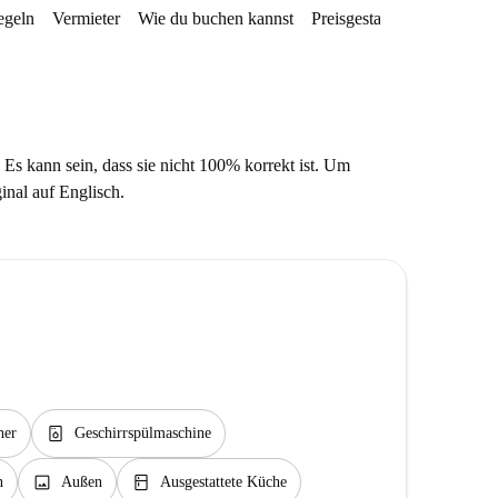
egeln
Vermieter
Wie du buchen kannst
Preisgestaltung
Verfügba
 Es kann sein, dass sie nicht 100% korrekt ist. Um
ginal auf Englisch.
dishwasher_gen
her
Geschirrspülmaschine
image
kitchen
n
Außen
Ausgestattete Küche