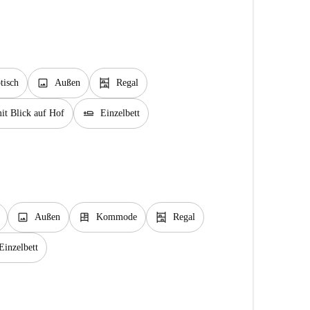
image
shelves
tisch
Außen
Regal
airline_seat_flat
t Blick auf Hof
Einzelbett
image
dresser
shelves
Außen
Kommode
Regal
Einzelbett