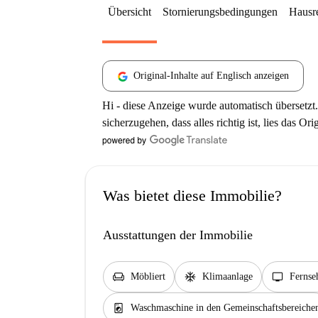
Übersicht
Stornierungsbedingungen
Hausr
Original-Inhalte auf Englisch anzeigen
Hi - diese Anzeige wurde automatisch übersetzt.
sicherzugehen, dass alles richtig ist, lies das Ori
Was bietet diese Immobilie?
Ausstattungen der Immobilie
chair
ac_unit
tv
Möbliert
Klimaanlage
Fernse
local_laundry_service
Waschmaschine in den Gemeinschaftsbereiche