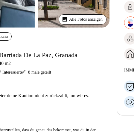
lock
Alle Fotos anzeigen
ndriss
Barriada De La Paz, Granada
40
m2
IMM
ios_share
7
Interessierte
8
male geteilt
er deine Kaution nicht zurückzahlt, tun wir es.
herzustellen, dass du genau das bekommst, was du in der