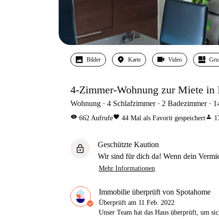
Bilder
Karte
Video
Gru
4-Zimmer-Wohnung zur Miete in 
Wohnung
4
Schlafzimmer
2
Badezimmer
1
visibility
favorite
person
662
Aufrufe
44
Mal als Favorit gespeichert
1
Geschützte Kaution
lock
Wir sind für dich da! Wenn dein Vermiet
Mehr Informationen
Immobilie überprüft von Spotahome
Überprüft am
11 Feb. 2022
Unser Team hat das Haus überprüft, um sic