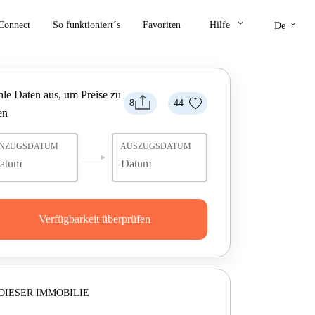
keyboard_arrow_down
keyboard_arrow_down
Connect
So funktioniert´s
Favoriten
Hilfe
De
le Daten aus, um Preise zu
8
44
en
INZUGSDATUM
AUSZUGSDATUM
Verfügbarkeit überprüfen
DIESER IMMOBILIE