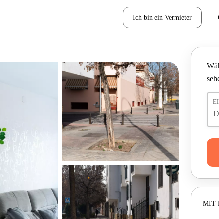
Ich bin ein Vermieter
Wäh
seh
E
MIT 