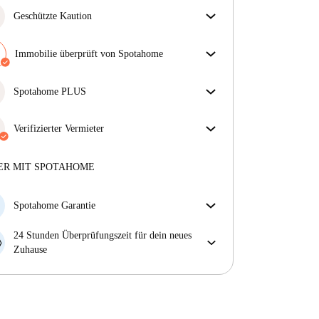
Geschützte Kaution
Wir sind für dich da! Wenn dein Vermieter deine
Kaution nicht zurückzahlt, tun wir es.
Immobilie überprüft von Spotahome
Mehr Informationen
Unser Team hat das Haus überprüft, um
sicherzustellen, dass du genau das bekommst, was du
Spotahome PLUS
in der Anzeige siehst.
Bietet den sichersten Aufenthalt für unsere Mieter,
Mehr über die Verifizierung
indem Zugang zu höchsten Sicherheitsstandards und
Verifizierter Vermieter
zusätzlicher Unterstützung während der Mietdauer
Privat
·
4 Jahre
mit uns
gewährt wird.
Mehr anzeigen
Mehr über diesen Vermieter
ER MIT SPOTAHOME
Mehr über die Verifizierung
Spotahome Garantie
Falls der Vermieter deine Buchung kurzfristig
24 Stunden Überprüfungszeit für dein neues
storniert, werden wir dir entweder A) ein Hotel
Zuhause
bezahlen und dir helfen eine neue Wohnung zu
Bei Abweichungen vom Inserat, melde dich sofort
finden oder B) den gezahlten Betrag vollständig
innerhalb von 24 Stunden, damit wir das Problem
zurückerstatten.
lösen können.