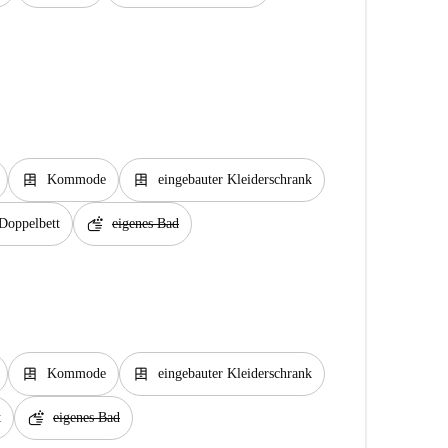
dresser
dresser
Kommode
eingebauter Kleiderschrank
soap
Doppelbett
eigenes Bad
dresser
dresser
Kommode
eingebauter Kleiderschrank
soap
t
eigenes Bad