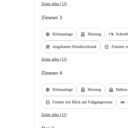
Zeige alles (13)
Zimmer 3
ac_unit
water_heater
desk
Klimaanlage
Heizung
Schreib
dresser
window_closed
eingebauter Kleiderschrank
Zimmer mi
Zeige alles (13)
Zimmer 4
ac_unit
water_heater
balcony
Klimaanlage
Heizung
Balkon
window_closed
airline_seat_flat
Fenster mit Blick auf Fußgängerzone
Zeige alles (12)