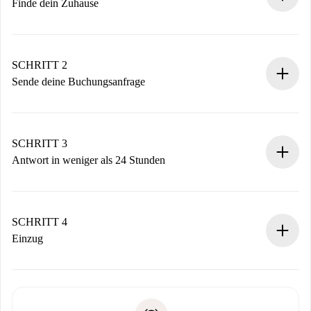
Finde dein Zuhause
100% Online-Buchungsprozess.
Verifizierte Wohnungen und Vermieter.
Du erhältst alle notwendigen Informationen im Voraus.
SCHRITT 2
Sende deine Buchungsanfrage
Sende grundlegende Informationen zu deinem Profil und
deiner Zahlungsmethode.
Denk daran, dass wir dich erst belasten, wenn der
SCHRITT 3
Vermieter zustimmt.
Antwort in weniger als 24 Stunden
Der Vermieter hat bis zu 24 Stunden Zeit zu bestätigen.
Sobald die Buchung akzeptiert ist, belasten wir dich und
stellen den Kontakt her.
SCHRITT 4
Wenn der Vermieter ablehnen muss, entstehen keine
Einzug
Kosten und wir schlagen Alternativen vor.
Kläre mit dem Vermieter die Ankunftsdetails,
Benötigte Dokumente bei „
Spotahome plus
“-Objekten.
Schlüsselübergabe usw.
Personalausweis oder Reisepass
Spotahome überweist die erste Zahlung nur, wenn du keine
Zahlungsfähigkeitsnachweis