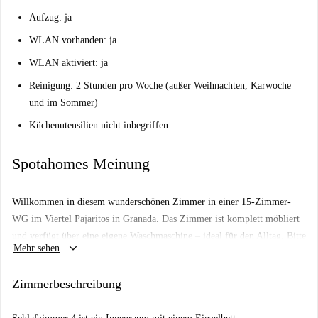
Aufzug: ja
WLAN vorhanden: ja
WLAN aktiviert: ja
Reinigung: 2 Stunden pro Woche (außer Weihnachten, Karwoche
und im Sommer)
Küchenutensilien nicht inbegriffen
Spotahomes Meinung
Willkommen in diesem wunderschönen Zimmer in einer 15-Zimmer-
WG im Viertel Pajaritos in Granada. Das Zimmer ist komplett möbliert
und verfügt über eine eigene Waschmaschine – ideal für den Alltag. Bitte
keyboard_arrow_down
Mehr sehen
beachten Sie, dass nur Frauen und Berufstätige willkommen sind. Das
Angebot wurde von Spotahome sorgfältig geprüft.
Zimmerbeschreibung
Die Unterkunft befindet sich im lebendigen Viertel Pajaritos in Granada.
In der Nähe finden Sie Sehenswürdigkeiten wie die Tribuna Plaza