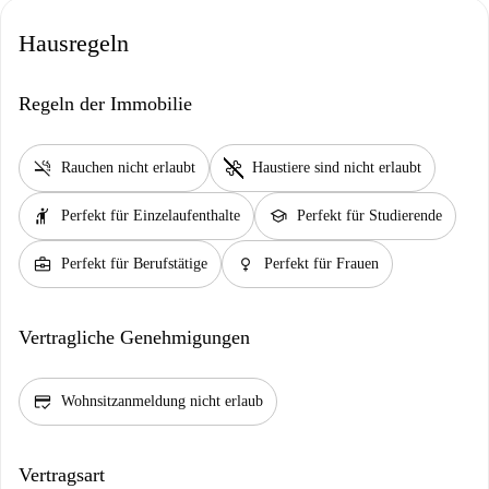
Hausregeln
Regeln der Immobilie
smoke_free
pet_supplies
Rauchen nicht erlaubt
Haustiere sind nicht erlaubt
hail
school
Perfekt für Einzelaufenthalte
Perfekt für Studierende
business_center
female
Perfekt für Berufstätige
Perfekt für Frauen
Vertragliche Genehmigungen
credit_score
Wohnsitzanmeldung nicht erlaub
Vertragsart