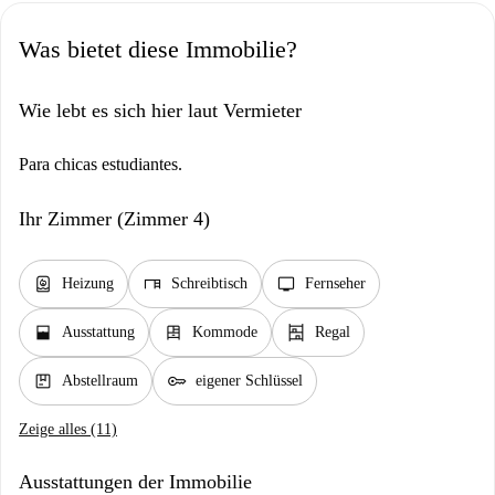
Was bietet diese Immobilie?
Wie lebt es sich hier laut Vermieter
Para chicas estudiantes.
Ihr Zimmer (Zimmer 4)
water_heater
desk
tv
Heizung
Schreibtisch
Fernseher
window_open
dresser
shelves
Ausstattung
Kommode
Regal
package
key
Abstellraum
eigener Schlüssel
Zeige alles (11)
Ausstattungen der Immobilie