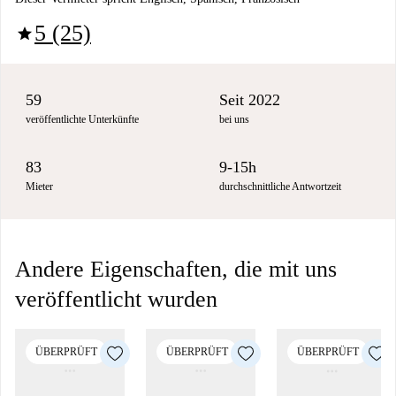
5 (25)
star
59
Seit 2022
veröffentlichte Unterkünfte
bei uns
83
9-15h
Mieter
durchschnittliche Antwortzeit
Andere Eigenschaften, die mit uns
veröffentlicht wurden
ÜBERPRÜFT
ÜBERPRÜFT
ÜBERPRÜFT