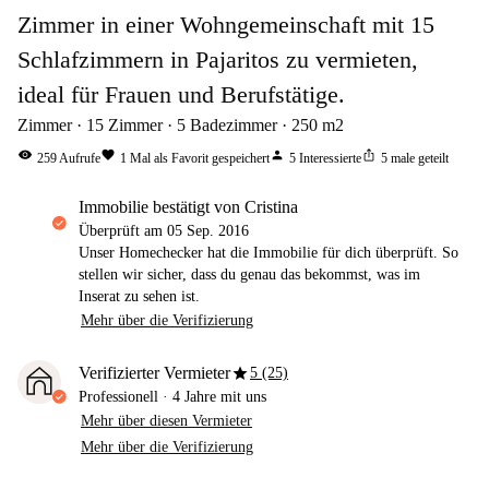
Zimmer in einer Wohngemeinschaft mit 15
Schlafzimmern in Pajaritos zu vermieten,
ideal für Frauen und Berufstätige.
Zimmer
15
Zimmer
5
Badezimmer
250
m2
visibility
favorite
person
ios_share
259
Aufrufe
1
Mal als Favorit gespeichert
5
Interessierte
5
male geteilt
Immobilie bestätigt von Cristina
Überprüft am
05 Sep. 2016
Unser Homechecker hat die Immobilie für dich überprüft. So
stellen wir sicher, dass du genau das bekommst, was im
Inserat zu sehen ist.
Mehr über die Verifizierung
star
Verifizierter Vermieter
5 (25)
Professionell
·
4 Jahre
mit uns
Mehr über diesen Vermieter
Mehr über die Verifizierung