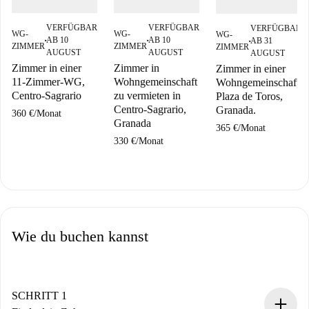
VERFÜGBAR
VERFÜGBAR
VERFÜGBAR
WG-
WG-
WG-
AB 10
AB 10
AB 31
■
■
■
ZIMMER
ZIMMER
ZIMMER
AUGUST
AUGUST
AUGUST
Zimmer in einer
Zimmer in
Zimmer in einer
11-Zimmer-WG,
Wohngemeinschaft
Wohngemeinschaft,
Centro-Sagrario
zu vermieten in
Plaza de Toros,
Centro-Sagrario,
Granada.
360 €
/
Monat
Granada
365 €
/
Monat
330 €
/
Monat
Wie du buchen kannst
SCHRITT 1