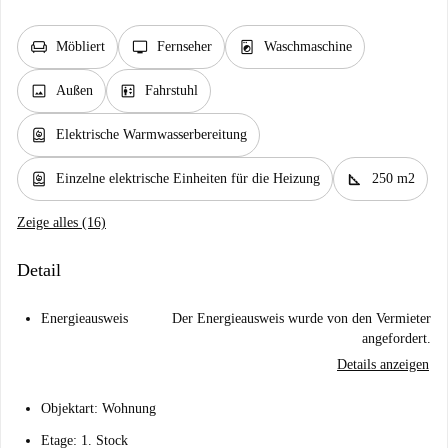
chair
tv
local_laundry_service
Möbliert
Fernseher
Waschmaschine
image
elevator
Außen
Fahrstuhl
water_heater
Elektrische Warmwasserbereitung
water_heater
square_foot
Einzelne elektrische Einheiten für die Heizung
250 m2
Zeige alles (16)
Detail
Energieausweis
Der Energieausweis wurde von den Vermieter
angefordert.
Details anzeigen
Objektart: Wohnung
Etage: 1. Stock