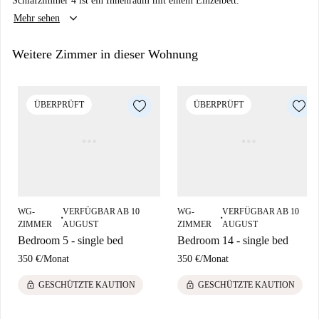
Schlafzimmer 4 ist ein Innenraum mit einem Einzelbett.
Einstein, ein beliebtes Touristenziel. Auch Restaurants wie Mundys,
keyboard_arrow_down
Mehr sehen
Gallas3 Gastrobar, La Tuttoria und Pomodoro sind fußläufig erreichbar
und bieten Ihnen vielfältige kulinarische Erlebnisse.
Weitere Zimmer in dieser Wohnung
ÜBERPRÜFT
ÜBERPRÜFT
WG-
VERFÜGBAR AB 10
WG-
VERFÜGBAR AB 10
■
■
ZIMMER
AUGUST
ZIMMER
AUGUST
Bedroom 5 - single bed
Bedroom 14 - single bed
350 €
/
Monat
350 €
/
Monat
lock
lock
GESCHÜTZTE KAUTION
GESCHÜTZTE KAUTION