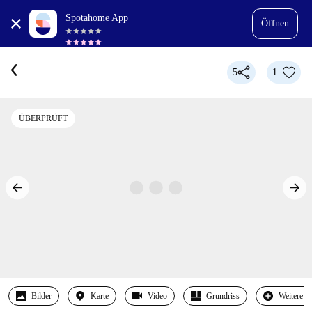
Spotahome App
Öffnen
5
1
ÜBERPRÜFT
Bilder
Karte
Video
Grundriss
Weitere 