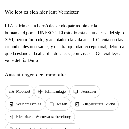
Wie lebt es sich hier laut Vermieter
El Albaicin es un barrió declarado patrimonio de la
humanidad,por la UNESCO. El estudio está en una casa del siglo
XVI, pero reformado, y adaptado a la vida actual. Cuenta con las
comodidades necesarias, y una tranquilidad excepcional, debido a
que la estancia da al jardín de la casa,con vistas al Generalife,y al
valle del río Darro
Ausstattungen der Immobilie
chair
ac_unit
tv
Möbliert
Klimaanlage
Fernseher
local_laundry_service
image
kitchen
Waschmaschine
Außen
Ausgestattete Küche
water_heater
Elektrische Warmwasserbereitung