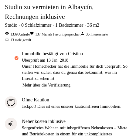
Studio zu vermieten in Albaycín,
Rechnungen inklusive
Studio
0
Schlafzimmer
1
Badezimmer
36
m2
visibility
favorite
person
1339
Aufrufe
137
Mal als Favorit gespeichert
36
Interessierte
ios_share
13
male geteilt
Immobilie bestätigt von Cristina
Überprüft am
13 Jan. 2018
Unser Homechecker hat die Immobilie für dich überprüft. So
stellen wir sicher, dass du genau das bekommst, was im
Inserat zu sehen ist.
Mehr über die Verifizierung
Ohne Kaution
Jackpot! Dies ist eines unserer kautionsfreien Immobilien.
Nebenkosten inklusive
euro
Sorgenfreies Wohnen mit inbegriffenen Nebenkosten – Miete
und Betriebskosten in einem für ein unkompliziertes