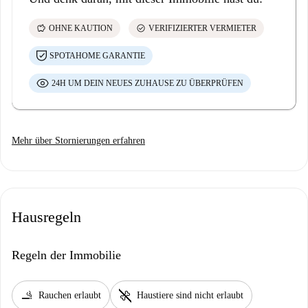
savings
check_circle
OHNE KAUTION
VERIFIZIERTER VERMIETER
SPOTAHOME GARANTIE
24H UM DEIN NEUES ZUHAUSE ZU ÜBERPRÜFEN
Mehr über Stornierungen erfahren
Hausregeln
Regeln der Immobilie
smoking_rooms
pet_supplies
Rauchen erlaubt
Haustiere sind nicht erlaubt