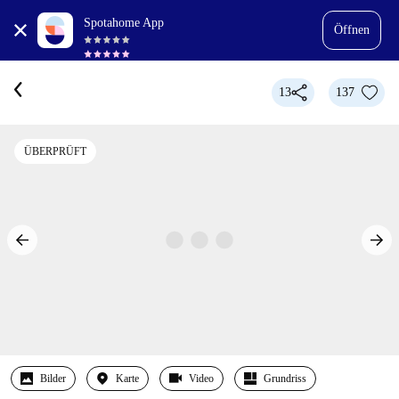
Spotahome App
Öffnen
13
137
ÜBERPRÜFT
Bilder
Karte
Video
Grundriss