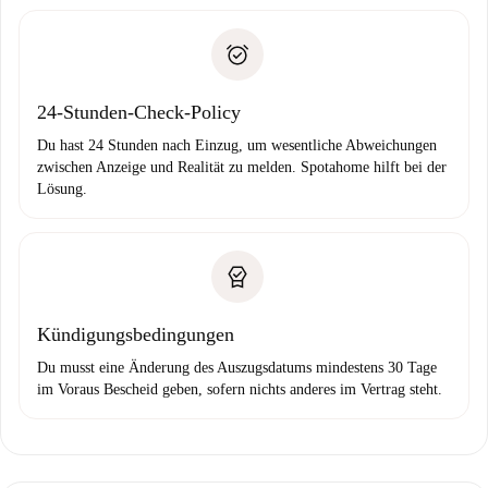
Schlüsselübergabe usw.
Personalausweis oder Reisepass
Spotahome überweist die erste Zahlung nur, wenn du keine
Zahlungsfähigkeitsnachweis
Probleme meldest.
Bankeinzug
24-Stunden-Check-Policy
Du hast 24 Stunden nach Einzug, um wesentliche Abweichungen
zwischen Anzeige und Realität zu melden. Spotahome hilft bei der
Lösung.
Kündigungsbedingungen
Du musst eine Änderung des Auszugsdatums mindestens 30 Tage
im Voraus Bescheid geben, sofern nichts anderes im Vertrag steht.