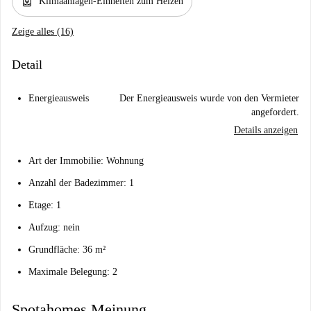
water_heater
Klimaanlagen-Einheiten zum Heizen
Zeige alles (16)
Detail
Energieausweis
Der Energieausweis wurde von den Vermieter
angefordert.
Details anzeigen
Art der Immobilie: Wohnung
Anzahl der Badezimmer: 1
Etage: 1
Aufzug: nein
Grundfläche: 36 m²
Maximale Belegung: 2
Spotahomes Meinung