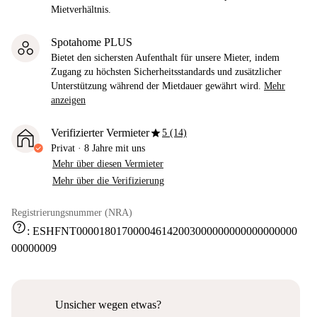
Mietverhältnis.
Spotahome PLUS
Bietet den sichersten Aufenthalt für unsere Mieter, indem
Zugang zu höchsten Sicherheitsstandards und zusätzlicher
Unterstützung während der Mietdauer gewährt wird.
Mehr
anzeigen
star
Verifizierter Vermieter
5 (14)
Privat
·
8 Jahre
mit uns
Mehr über diesen Vermieter
Mehr über die Verifizierung
Registrierungsnummer (NRA)
help
:
ESHFNT000018017000046142003000000000000000000
00000009
Unsicher wegen etwas?