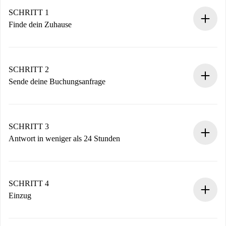
SCHRITT 1
Finde dein Zuhause
100% Online-Buchungsprozess.
Verifizierte Wohnungen und Vermieter.
Du erhältst alle notwendigen Informationen im Voraus.
SCHRITT 2
Sende deine Buchungsanfrage
Sende grundlegende Informationen zu deinem Profil und
deiner Zahlungsmethode.
Denk daran, dass wir dich erst belasten, wenn der
SCHRITT 3
Vermieter zustimmt.
Antwort in weniger als 24 Stunden
Der Vermieter hat bis zu 24 Stunden Zeit zu bestätigen.
Sobald die Buchung akzeptiert ist, belasten wir dich und
stellen den Kontakt her.
SCHRITT 4
Wenn der Vermieter ablehnen muss, entstehen keine
Einzug
Kosten und wir schlagen Alternativen vor.
Kläre mit dem Vermieter die Ankunftsdetails,
Benötigte Dokumente bei „
Spotahome plus
“-Objekten.