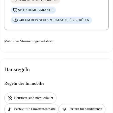
check_circle
VERIFIZIERTER VERMIETER
SPOTAHOME GARANTIE
24H UM DEIN NEUES ZUHAUSE ZU ÜBERPRÜFEN
Mehr über Stornierungen erfahren
Hausregeln
Regeln der Immobilie
pet_supplies
Haustiere sind nicht erlaubt
hail
school
Perfekt für Einzelaufenthalte
Perfekt für Studierende