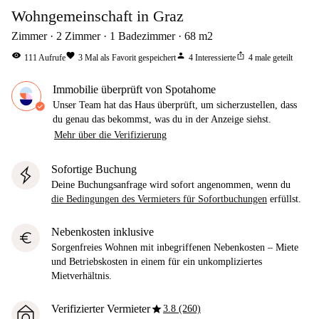
Wohngemeinschaft in Graz
Zimmer
2
Zimmer
1
Badezimmer
68
m2
visibility
favorite
person
ios_share
111
Aufrufe
3
Mal als Favorit gespeichert
4
Interessierte
4
male geteilt
Immobilie überprüft von Spotahome
Unser Team hat das Haus überprüft, um sicherzustellen, dass
du genau das bekommst, was du in der Anzeige siehst.
Mehr über die Verifizierung
Sofortige Buchung
Deine Buchungsanfrage wird sofort angenommen, wenn du
die Bedingungen des Vermieters für Sofortbuchungen
erfüllst.
Nebenkosten inklusive
euro
Sorgenfreies Wohnen mit inbegriffenen Nebenkosten – Miete
und Betriebskosten in einem für ein unkompliziertes
Mietverhältnis.
star
Verifizierter Vermieter
3.8 (260)