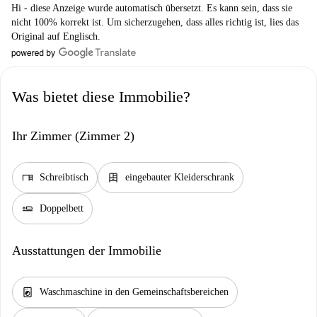
Hi - diese Anzeige wurde automatisch übersetzt. Es kann sein, dass sie
nicht 100% korrekt ist. Um sicherzugehen, dass alles richtig ist, lies das
Original auf Englisch.
Was bietet diese Immobilie?
Ihr Zimmer (Zimmer 2)
desk
dresser
Schreibtisch
eingebauter Kleiderschrank
airline_seat_flat
Doppelbett
Ausstattungen der Immobilie
local_laundry_service
Waschmaschine in den Gemeinschaftsbereichen