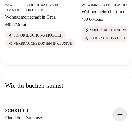
WG-
VERFÜGBAR AB 18
WG-ZIMMER
VERFÜGBAR AB 
■
■
ZIMMER
OKTOBER
Wohngemeinschaft in Gra
Wohngemeinschaft in Graz
450 €
/
Monat
440 €
/
Monat
electric_bolt
SOFORTBUCHUNG MÖG
electric_bolt
SOFORTBUCHUNG MÖGLICH
euro
VERBRAUCHSKOSTEN I
euro
VERBRAUCHSKOSTEN INKLUSIVE
Wie du buchen kannst
SCHRITT 1
Finde dein Zuhause
100% Online-Buchungsprozess.