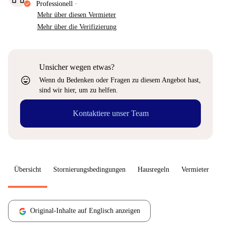
Professionell
·
Mehr über diesen Vermieter
Mehr über die Verifizierung
Unsicher wegen etwas?
sentiment_very_satisfied
Wenn du Bedenken oder Fragen zu diesem Angebot hast,
sind wir hier, um zu helfen.
Kontaktiere unser Team
Übersicht
Stornierungsbedingungen
Hausregeln
Vermieter
W
Original-Inhalte auf Englisch anzeigen