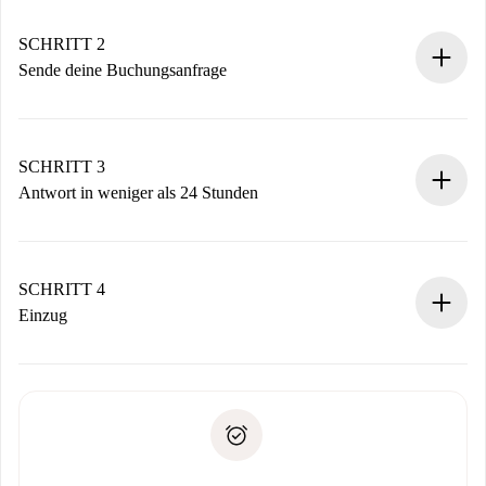
Verifizierte Wohnungen und Vermieter.
Du erhältst alle notwendigen Informationen im Voraus.
SCHRITT 2
Sende deine Buchungsanfrage
Sende grundlegende Informationen zu deinem Profil und
deiner Zahlungsmethode.
Denk daran, dass wir dich erst belasten, wenn der
SCHRITT 3
Vermieter zustimmt.
Antwort in weniger als 24 Stunden
Der Vermieter hat bis zu 24 Stunden Zeit zu bestätigen.
Sobald die Buchung akzeptiert ist, belasten wir dich und
stellen den Kontakt her.
SCHRITT 4
Wenn der Vermieter ablehnen muss, entstehen keine
Einzug
Kosten und wir schlagen Alternativen vor.
Kläre mit dem Vermieter die Ankunftsdetails,
Benötigte Dokumente bei „
Spotahome plus
“-Objekten.
Schlüsselübergabe usw.
Personalausweis oder Reisepass
Spotahome überweist die erste Zahlung nur, wenn du keine
Zahlungsfähigkeitsnachweis
Probleme meldest.
Bankeinzug