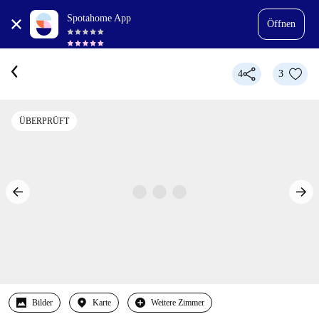
Spotahome App
Öffnen
4
3
ÜBERPRÜFT
Bilder
Karte
Weitere Zimmer