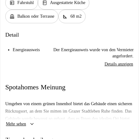
elevator
kitchen
Fahrstuhl
Ausgestattete Küche
balcony
square_foot
Balkon oder Terrasse
68 m2
Detail
Energieausweis
Der Energieausweis wurde von den Vermieter
angefordert.
Details anzeigen
Spotahomes Meinung
Umgeben von einem grünen Innenhof bietet das Gebäude einen sicheren
Rückzugsort, an dem Sie mitten im Grazer Stadtleben Ruhe finden. Das
Gebäude wurde bewusst so gebaut, dass es Ihnen den idealen Ort bietet,
keyboard_arrow_down
Mehr sehen
um den Co-Living-Lifestyle zu genießen und Teil der Habyt-Community
zu werden. Es gibt vier Gemeinschaftsräume im Gebäude. Einige davon