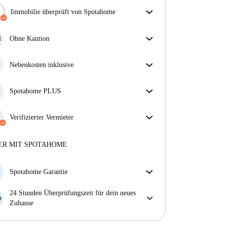
Immobilie überprüft von Spotahome
Unser Team hat das Haus überprüft, um
sicherzustellen, dass du genau das bekommst, was du
Ohne Kaution
in der Anzeige siehst.
Jackpot! Dies ist eines unserer kautionsfreien
Mehr über die Verifizierung
Immobilien.
Nebenkosten inklusive
Sorgenfreies Wohnen mit inbegriffenen Nebenkosten
– Miete und Betriebskosten in einem für ein
Spotahome PLUS
unkompliziertes Mietverhältnis.
Bietet den sichersten Aufenthalt für unsere Mieter,
indem Zugang zu höchsten Sicherheitsstandards und
Verifizierter Vermieter
zusätzlicher Unterstützung während der Mietdauer
Professionell
·
4 Jahre
mit uns
gewährt wird.
Mehr anzeigen
Mehr über diesen Vermieter
ER MIT SPOTAHOME
Mehr über die Verifizierung
Spotahome Garantie
Falls der Vermieter deine Buchung kurzfristig
24 Stunden Überprüfungszeit für dein neues
storniert, werden wir dir entweder A) ein Hotel
Zuhause
bezahlen und dir helfen eine neue Wohnung zu
Bei Abweichungen vom Inserat, melde dich sofort
finden oder B) den gezahlten Betrag vollständig
innerhalb von 24 Stunden, damit wir das Problem