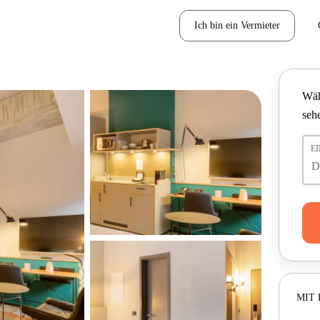
Ich bin ein Vermieter
Wäh
seh
E
MIT 