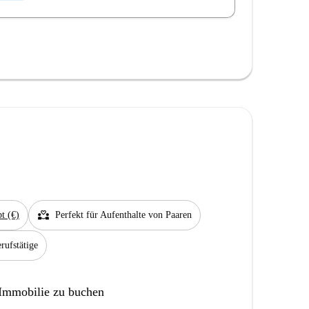
partner_heart
bt (€)
Perfekt für Aufenthalte von Paaren
rufstätige
 Immobilie zu buchen