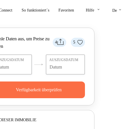
keyboard_arrow_down
keyboard_arrow_down
Connect
So funktioniert´s
Favoriten
Hilfe
De
le Daten aus, um Preise zu
4
5
en
INZUGSDATUM
AUSZUGSDATUM
Verfügbarkeit überprüfen
DIESER IMMOBILIE