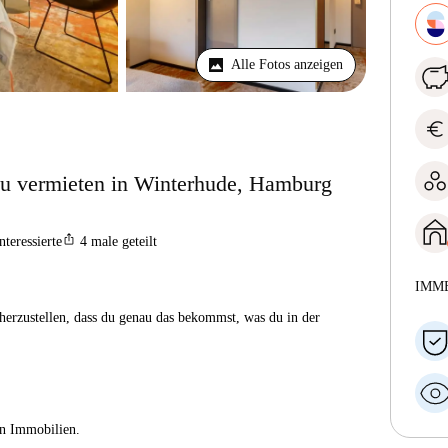
Alle Fotos anzeigen
euro
 vermieten in Winterhude, Hamburg
ios_share
nteressierte
4
male geteilt
IMM
herzustellen, dass du genau das bekommst, was du in der
ien Immobilien.