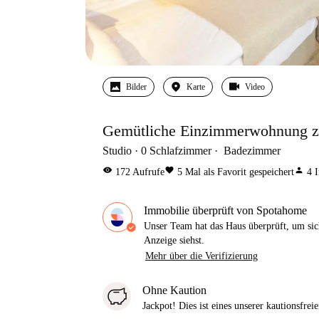
Bilder
Karte
Video
Gemütliche Einzimmerwohnung zu
Studio
0
Schlafzimmer
Badezimmer
visibility
favorite
person
172
Aufrufe
5
Mal als Favorit gespeichert
4
I
Immobilie überprüft von Spotahome
Unser Team hat das Haus überprüft, um sic
Anzeige siehst.
Mehr über die Verifizierung
Ohne Kaution
Jackpot! Dies ist eines unserer kautionsfre