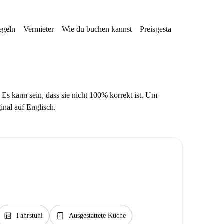
egeln
Vermieter
Wie du buchen kannst
Preisgestaltung
Verfügba
 Es kann sein, dass sie nicht 100% korrekt ist. Um
ginal auf Englisch.
elevator
kitchen
Fahrstuhl
Ausgestattete Küche