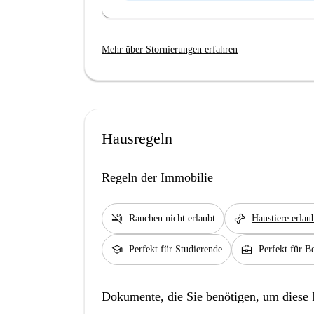
Mehr über Stornierungen erfahren
Hausregeln
Regeln der Immobilie
smoke_free
pet_supplies
Rauchen nicht erlaubt
Haustiere erlau
school
business_center
Perfekt für Studierende
Perfekt für Be
Dokumente, die Sie benötigen, um diese