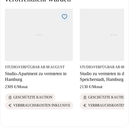
STUDIO
VERFÜGBAR AB 08 AUGUST
STUDIO
VERFÜGBAR AB 08 A
■
■
Studio-Apartment zu vermieten in
Studio zu vermieten in der
Hamburg
Speicherstadt, Hamburg
2309 €
/
Monat
2130 €
/
Monat
lock
lock
GESCHÜTZTE KAUTION
GESCHÜTZTE KAUTION
euro
euro
VERBRAUCHSKOSTEN INKLUSIVE
VERBRAUCHSKOSTEN I