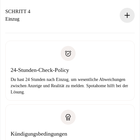
Sobald die Buchung akzeptiert ist, belasten wir dich und
stellen den Kontakt her.
SCHRITT 4
Wenn der Vermieter ablehnen muss, entstehen keine
Einzug
Kosten und wir schlagen Alternativen vor.
Kläre mit dem Vermieter die Ankunftsdetails,
Benötigte Dokumente bei „
Spotahome plus
“-Objekten.
Schlüsselübergabe usw.
Personalausweis oder Reisepass
Spotahome überweist die erste Zahlung nur, wenn du keine
Zahlungsfähigkeitsnachweis
Probleme meldest.
Bankeinzug
24-Stunden-Check-Policy
Du hast 24 Stunden nach Einzug, um wesentliche Abweichungen
zwischen Anzeige und Realität zu melden. Spotahome hilft bei der
Lösung.
Kündigungsbedingungen