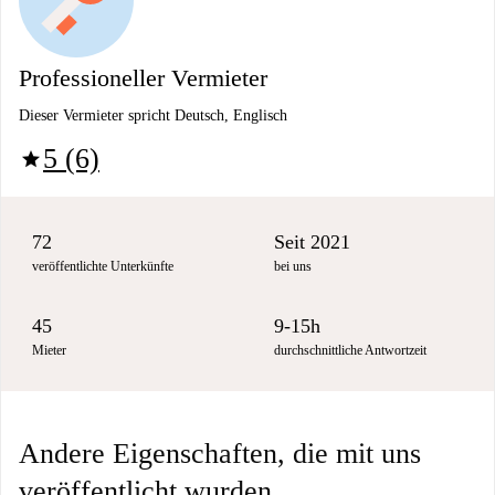
Professioneller Vermieter
Dieser Vermieter spricht Deutsch, Englisch
5 (6)
star
72
Seit 2021
veröffentlichte Unterkünfte
bei uns
45
9-15h
Mieter
durchschnittliche Antwortzeit
Andere Eigenschaften, die mit uns
veröffentlicht wurden