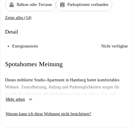
balcony
garage
Balkon oder Terrasse
Parkoptionen vorhanden
Zeige alles (14)
Detail
Energieausweis
Nicht verfügbar
Spotahomes Meinung
Dieses möblierte Studio-Apartment in Hamburg bietet komfortables
Wohnen. Zentralheizung, Aufzug und Parkmöglichkeiten sorgen für
zusätzlichen Komfort. Alle Nebenkosten (Wasser, Strom, Gas und
keyboard_arrow_down
Mehr sehen
WLAN) sind in der Miete enthalten und machen es zu einer
ausgezeichneten Wahl für komfortables Wohnen.
Warum kann ich diese Wohnung nicht besichtigen?
Die Immobilie befindet sich in idealer Lage in Hamburg, in der Nähe
zahlreicher Sehenswürdigkeiten. Das Jonathan Krink College ist nur
einen Katzensprung entfernt und bietet Zugang zu Bildungsangeboten.