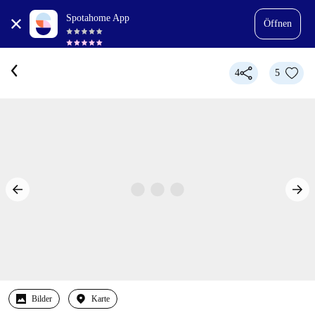
Spotahome App
Öffnen
4
5
Bilder
Karte