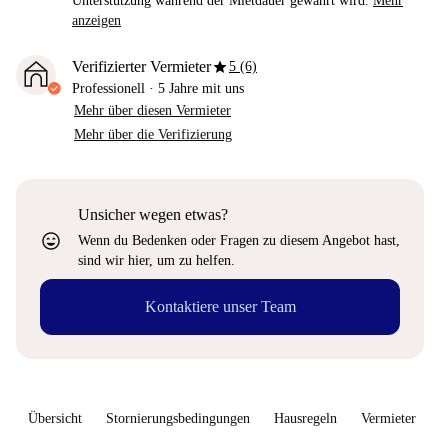
Unterstützung während der Mietdauer gewährt wird.
Mehr
anzeigen
star
Verifizierter Vermieter
5 (6)
Professionell
·
5 Jahre
mit uns
Mehr über diesen Vermieter
Mehr über die Verifizierung
Unsicher wegen etwas?
sentiment_very_satisfied
Wenn du Bedenken oder Fragen zu diesem Angebot hast,
sind wir hier, um zu helfen.
Kontaktiere unser Team
Übersicht
Stornierungsbedingungen
Hausregeln
Vermieter
W