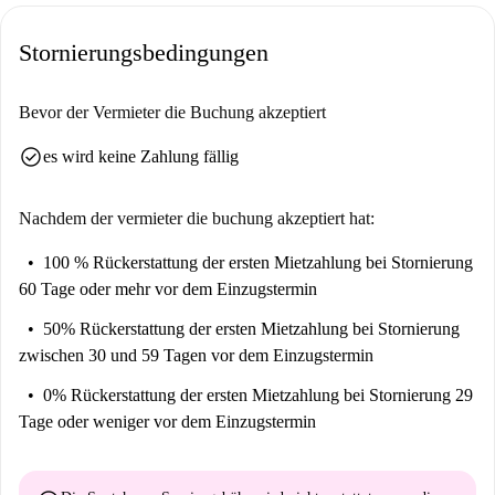
Zahlreiche Restaurants, darunter Parallelwelt und Ace Pizza, befinden
Stornierungsbedingungen
sich in der Nähe und bieten eine abwechslungsreiche Küche.
Bevor der Vermieter die Buchung akzeptiert
check_circle
es wird keine Zahlung fällig
Nachdem der vermieter die buchung akzeptiert hat:
100 % Rückerstattung der ersten Mietzahlung
bei Stornierung
60 Tage oder mehr vor dem Einzugstermin
50% Rückerstattung der ersten Mietzahlung
bei Stornierung
zwischen 30 und 59 Tagen vor dem Einzugstermin
0% Rückerstattung der ersten Mietzahlung
bei Stornierung 29
Tage oder weniger vor dem Einzugstermin