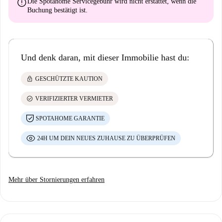
error
Die Spotahome Servicegebühr wird
nicht erstattet
, wenn die
Buchung bestätigt ist.
Und denk daran, mit dieser Immobilie hast du:
lock
GESCHÜTZTE KAUTION
check_circle
VERIFIZIERTER VERMIETER
SPOTAHOME GARANTIE
24H UM DEIN NEUES ZUHAUSE ZU ÜBERPRÜFEN
Mehr über Stornierungen erfahren