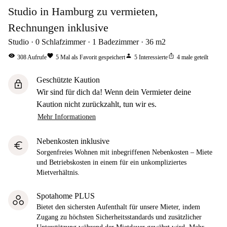
Studio in Hamburg zu vermieten,
Rechnungen inklusive
Studio
0
Schlafzimmer
1
Badezimmer
36
m2
visibility
favorite
person
ios_share
308
Aufrufe
5
Mal als Favorit gespeichert
5
Interessierte
4
male geteilt
Geschützte Kaution
lock
Wir sind für dich da! Wenn dein Vermieter deine
Kaution nicht zurückzahlt, tun wir es.
Mehr Informationen
Nebenkosten inklusive
euro
Sorgenfreies Wohnen mit inbegriffenen Nebenkosten – Miete
und Betriebskosten in einem für ein unkompliziertes
Mietverhältnis.
Spotahome PLUS
Bietet den sichersten Aufenthalt für unsere Mieter, indem
Zugang zu höchsten Sicherheitsstandards und zusätzlicher