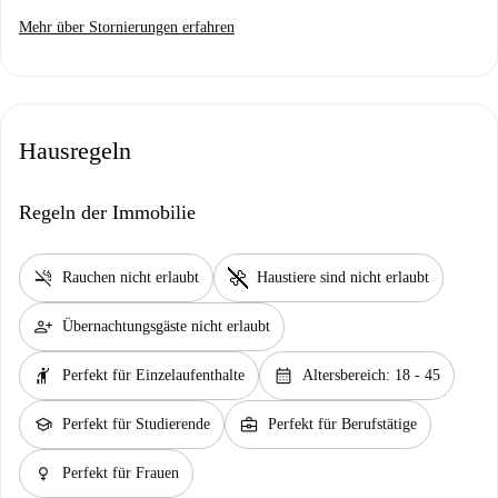
Mehr über Stornierungen erfahren
Hausregeln
Regeln der Immobilie
smoke_free
pet_supplies
Rauchen nicht erlaubt
Haustiere sind nicht erlaubt
person_add
Übernachtungsgäste nicht erlaubt
hail
calendar_month
Perfekt für Einzelaufenthalte
Altersbereich: 18 - 45
school
business_center
Perfekt für Studierende
Perfekt für Berufstätige
female
Perfekt für Frauen