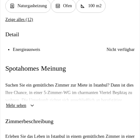
water_heater
oven_gen
square_foot
Naturgasheizung
Ofen
100 m2
Zeige alles (12)
Detail
Energieausweis
Nicht verfügbar
Spotahomes Meinung
Suchen Sie ein gemütliches Zimmer zur Miete in Istanbul? Dann ist dies
Ihre Chance, in einer 5-Zimmer-WG im charmanten Viertel Beşiktaş zu
wohnen. Die Unterkunft richtet sich ausschließlich an berufstätige
keyboard_arrow_down
Mehr sehen
Frauen oder Studentinnen und bietet ein komfortables und angenehmes
Wohnumfeld. Die Wohnung ist komplett möbliert und verfügt über eine
Zimmerbeschreibung
voll ausgestattete Küche, eine Gasheizung, eine Waschmaschine (zur
Mitbenutzung) und einen Geschirrspüler. Bitte beachten Sie, dass die
Erleben Sie das Leben in Istanbul in einem gemütlichen Zimmer in einer
Nutzung von Strom, Wasser, Gas und WLAN eingeschränkt ist.