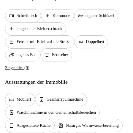
desk
dresser
key
Schreibtisch
Kommode
eigener Schlüssel
dresser
eingebauter Kleiderschrank
window_closed
airline_seat_flat
Fenster mit Blick auf die Straße
Doppelbett
soap
tv
eigenes Bad
Fernseher
Zeige alles (9)
Ausstattungen der Immobilie
chair
dishwasher_gen
Möbliert
Geschirrspülmaschine
local_laundry_service
Waschmaschine in den Gemeinschaftsbereichen
kitchen
water_heater
Ausgestattete Küche
Naturgas Warmwasserbereitung