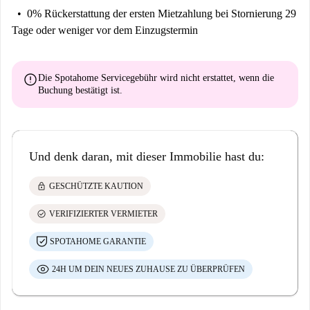
0% Rückerstattung der ersten Mietzahlung
bei Stornierung 29
Tage oder weniger vor dem Einzugstermin
error
Die Spotahome Servicegebühr wird
nicht erstattet
, wenn die
Buchung bestätigt ist.
Und denk daran, mit dieser Immobilie hast du:
lock
GESCHÜTZTE KAUTION
check_circle
VERIFIZIERTER VERMIETER
SPOTAHOME GARANTIE
24H UM DEIN NEUES ZUHAUSE ZU ÜBERPRÜFEN