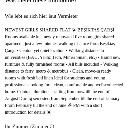
Was bietet diese Immobilie?
Wie lebt es sich hier laut Vermieter
NEWEST GIRLS SHARED FLAT 🥳 BEŞİKTAŞ ÇARŞI
Rooms available in a newly renovated five room girls shared
apartment, just a few minutes walking distance from Beşiktaş
Çarşı. • Central yet quiet location • Walking distance to
universities (BAU, Yıldız Tech, Mimar Sinan, etc.) • Brand new
furniture & fully furnished rooms • All bills included • Walking
distance to ferry, metro & metrobus • Clean, move-in ready
rooms with fresh bed linen Ideal for students and young
professionals looking for a clean, comfortable and well-connected
home. Contract durations: starting from now till the end of
August During semester: from September till the end of January
From February till the end of June 🎉 PM with a short
introduction for details 🤗
Ihr Zimmer (Zimmer 3)