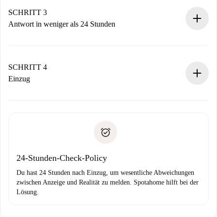
deiner Zahlungsmethode.
Denk daran, dass wir dich erst belasten, wenn der
SCHRITT 3
Vermieter zustimmt.
Antwort in weniger als 24 Stunden
Der Vermieter hat bis zu 24 Stunden Zeit zu bestätigen.
Sobald die Buchung akzeptiert ist, belasten wir dich und
stellen den Kontakt her.
SCHRITT 4
Wenn der Vermieter ablehnen muss, entstehen keine
Einzug
Kosten und wir schlagen Alternativen vor.
Kläre mit dem Vermieter die Ankunftsdetails,
Benötigte Dokumente bei „
Spotahome plus
“-Objekten.
Schlüsselübergabe usw.
Personalausweis oder Reisepass
Spotahome überweist die erste Zahlung nur, wenn du keine
Zahlungsfähigkeitsnachweis
Probleme meldest.
Bankeinzug
24-Stunden-Check-Policy
Du hast 24 Stunden nach Einzug, um wesentliche Abweichungen
zwischen Anzeige und Realität zu melden. Spotahome hilft bei der
Lösung.