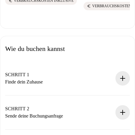
euro
VERBRAUCHSKOSTEN INKLUSIVE
euro
VERBRAUCHSKOSTEN I
Wie du buchen kannst
SCHRITT 1
Finde dein Zuhause
100% Online-Buchungsprozess.
Verifizierte Wohnungen und Vermieter.
Du erhältst alle notwendigen Informationen im Voraus.
SCHRITT 2
Sende deine Buchungsanfrage
Sende grundlegende Informationen zu deinem Profil und