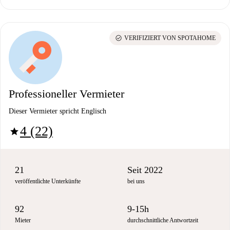
check_circle
VERIFIZIERT VON SPOTAHOME
Professioneller Vermieter
Dieser Vermieter spricht Englisch
4 (22)
star
21
Seit 2022
veröffentlichte Unterkünfte
bei uns
92
9-15h
Mieter
durchschnittliche Antwortzeit