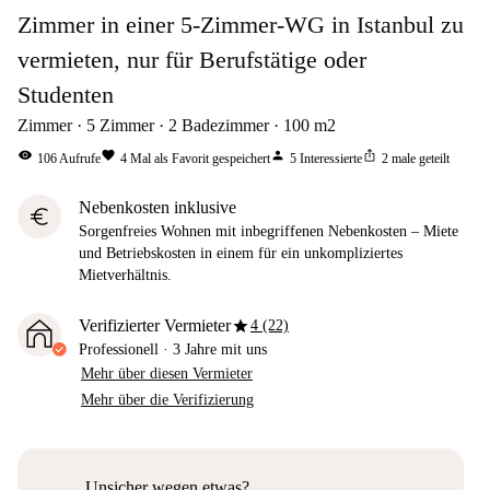
Zimmer in einer 5-Zimmer-WG in Istanbul zu
vermieten, nur für Berufstätige oder
Studenten
Zimmer
5
Zimmer
2
Badezimmer
100
m2
visibility
favorite
person
ios_share
106
Aufrufe
4
Mal als Favorit gespeichert
5
Interessierte
2
male geteilt
Nebenkosten inklusive
euro
Sorgenfreies Wohnen mit inbegriffenen Nebenkosten – Miete
und Betriebskosten in einem für ein unkompliziertes
Mietverhältnis.
star
Verifizierter Vermieter
4 (22)
Professionell
·
3 Jahre
mit uns
Mehr über diesen Vermieter
Mehr über die Verifizierung
Unsicher wegen etwas?