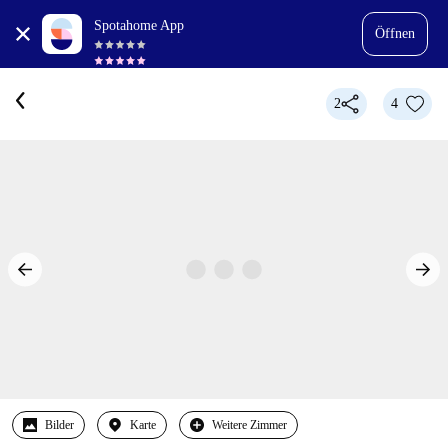
Spotahome App
Öffnen
2
4
Bilder
Karte
Weitere Zimmer