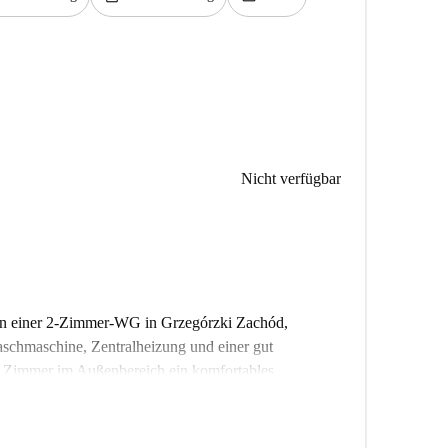
Nicht verfügbar
 in einer 2-Zimmer-WG in Grzegórzki Zachód,
aschmaschine, Zentralheizung und einer gut
es Zimmer im Außenbereich ein komfortables
ome geprüft und garantiert Qualität und