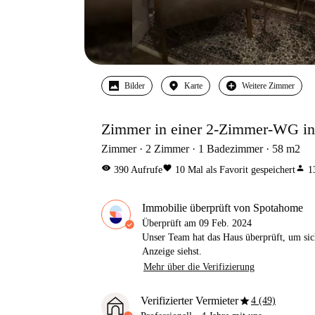
Bilder
Karte
Weitere Zimmer
Zimmer in einer 2-Zimmer-WG in 
Zimmer
2
Zimmer
1
Badezimmer
58
m2
visibility
favorite
person
390
Aufrufe
10
Mal als Favorit gespeichert
1
Immobilie überprüft von Spotahome
Überprüft am
09 Feb. 2024
Unser Team hat das Haus überprüft, um sic
Anzeige siehst.
Mehr über die Verifizierung
star
Verifizierter Vermieter
4 (49)