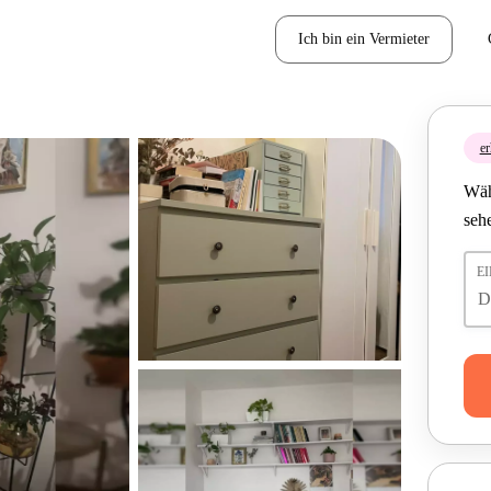
Ich bin ein Vermieter
er
Wäh
seh
E