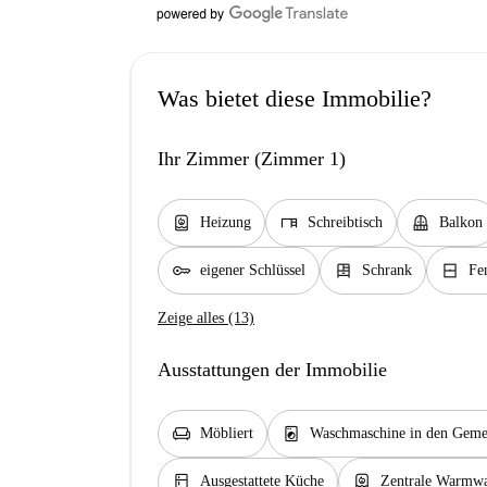
Was bietet diese Immobilie?
Ihr Zimmer (Zimmer 1)
water_heater
desk
balcony
Heizung
Schreibtisch
Balkon
key
dresser
window_closed
eigener Schlüssel
Schrank
Fe
Zeige alles (13)
Ausstattungen der Immobilie
chair
local_laundry_service
Möbliert
Waschmaschine in den Gemei
kitchen
water_heater
Ausgestattete Küche
Zentrale Warmwa