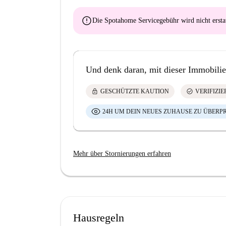
error
Die Spotahome Servicegebühr wird
nicht ersta
Und denk daran, mit dieser Immobilie
lock
check_circle
GESCHÜTZTE KAUTION
VERIFIZI
24H UM DEIN NEUES ZUHAUSE ZU ÜBERP
Mehr über Stornierungen erfahren
Hausregeln