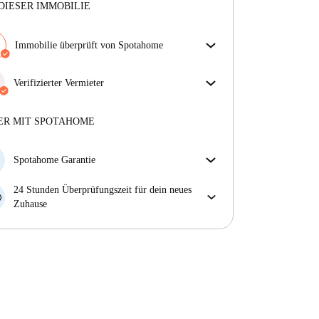
DIESER IMMOBILIE
Immobilie überprüft von Spotahome
Unser Team hat das Haus überprüft, um
sicherzustellen, dass du genau das bekommst, was du
Verifizierter Vermieter
in der Anzeige siehst.
Professionell
·
4 Jahre
mit uns
Mehr über die Verifizierung
Mehr über diesen Vermieter
ER MIT SPOTAHOME
Mehr über die Verifizierung
Spotahome Garantie
Falls der Vermieter deine Buchung kurzfristig
24 Stunden Überprüfungszeit für dein neues
storniert, werden wir dir entweder A) ein Hotel
Zuhause
bezahlen und dir helfen eine neue Wohnung zu
Bei Abweichungen vom Inserat, melde dich sofort
finden oder B) den gezahlten Betrag vollständig
innerhalb von 24 Stunden, damit wir das Problem
zurückerstatten.
lösen können.