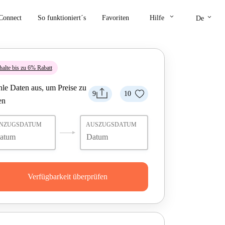
keyboard_arrow_down
keyboard_arrow_down
Connect
So funktioniert´s
Favoriten
Hilfe
De
halte bis zu 6% Rabatt
le Daten aus, um Preise zu
9
10
en
INZUGSDATUM
AUSZUGSDATUM
Verfügbarkeit überprüfen