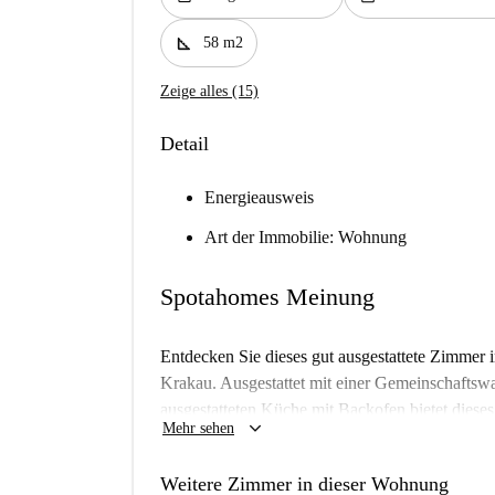
square_foot
58 m2
Zeige alles (15)
Detail
Energieausweis
Art der Immobilie: Wohnung
Spotahomes Meinung
Entdecken Sie dieses gut ausgestattete Zimmer
Krakau. Ausgestattet mit einer Gemeinschaftsw
ausgestatteten Küche mit Backofen bietet dies
keyboard_arrow_down
Mehr sehen
Wohnerlebnis. Die Unterkunft wurde von Spotah
Zuverlässigkeit.
Weitere Zimmer in dieser Wohnung