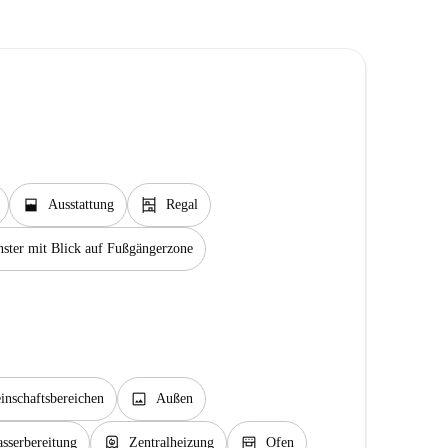
window_open
shelves
Ausstattung
Regal
nster mit Blick auf Fußgängerzone
image
nschaftsbereichen
Außen
water_heater
oven_gen
sserbereitung
Zentralheizung
Ofen