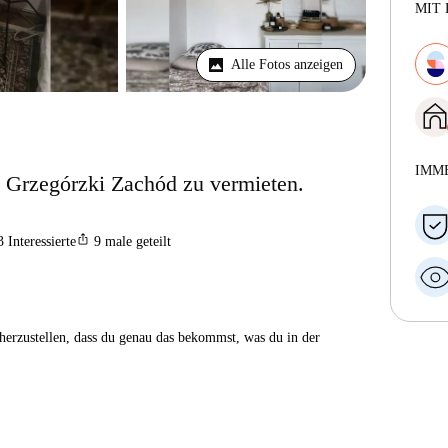
MIT 
Alle Fotos anzeigen
IMM
Grzegórzki Zachód zu vermieten.
ios_share
3
Interessierte
9
male geteilt
herzustellen, dass du genau das bekommst, was du in der