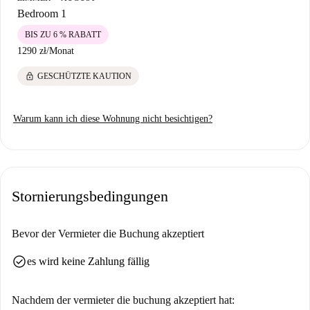
Erkunden Sie Krakau von diesem pulsierenden Standort aus und
Bedroom 1
genießen Sie das Stadtleben in vollen Zügen.
BIS ZU 6 % RABATT
1290 zł
/
Monat
lock
GESCHÜTZTE KAUTION
Warum kann ich diese Wohnung nicht besichtigen?
Stornierungsbedingungen
Bevor der Vermieter die Buchung akzeptiert
check_circle
es wird keine Zahlung fällig
Nachdem der vermieter die buchung akzeptiert hat: