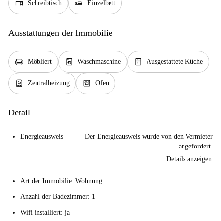
desk
airline_seat_flat
Schreibtisch
Einzelbett
Ausstattungen der Immobilie
chair
local_laundry_service
kitchen
Möbliert
Waschmaschine
Ausgestattete Küche
water_heater
oven_gen
Zentralheizung
Ofen
Detail
Energieausweis
Der Energieausweis wurde von den Vermieter
angefordert.
Details anzeigen
Art der Immobilie: Wohnung
Anzahl der Badezimmer: 1
Wifi installiert: ja