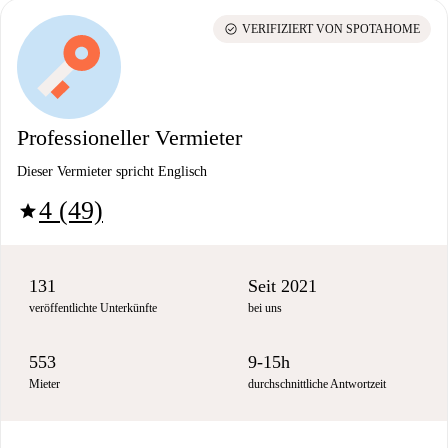
check_circle
VERIFIZIERT VON SPOTAHOME
Professioneller Vermieter
Dieser Vermieter spricht Englisch
4 (49)
star
131
Seit 2021
veröffentlichte Unterkünfte
bei uns
553
9-15h
Mieter
durchschnittliche Antwortzeit