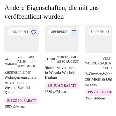
Andere Eigenschaften, die mit uns
veröffentlicht wurden
ÜBERPRÜFT
ÜBERPRÜFT
ÜBERPRÜFT
VERFÜGBAR
VERFÜGBAR
VERFÜG
WG-
STUDIO
■
AB 30
AB 06 AUGUST
■
WOHNUNG
AB 06
ZIMMER
■
SEPTEMBER
Studio zu vermieten
AUGUST
Zimmer in einer
in Wesoła Wschód,
3-Zimmer-Wohnu
Wohngemeinschaft
Krakau
zur Miete in Dąbie
zu vermieten in
Krakau
BIS ZU 6 % RABATT
Wesoła Zachód,
2680 zł
/
Monat
BIS ZU 6 % RABAT
Krakau
3500 zł
/
Monat
BIS ZU 6 % RABATT
1550 zł
/
Monat