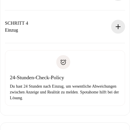
Der Vermieter hat bis zu 24 Stunden Zeit zu bestätigen.
Sobald die Buchung akzeptiert ist, belasten wir dich und
stellen den Kontakt her.
SCHRITT 4
Wenn der Vermieter ablehnen muss, entstehen keine
Einzug
Kosten und wir schlagen Alternativen vor.
Kläre mit dem Vermieter die Ankunftsdetails,
Benötigte Dokumente bei „
Spotahome plus
“-Objekten.
Schlüsselübergabe usw.
Personalausweis oder Reisepass
Spotahome überweist die erste Zahlung nur, wenn du keine
Zahlungsfähigkeitsnachweis
Probleme meldest.
Bankeinzug
24-Stunden-Check-Policy
Du hast 24 Stunden nach Einzug, um wesentliche Abweichungen
zwischen Anzeige und Realität zu melden. Spotahome hilft bei der
Lösung.