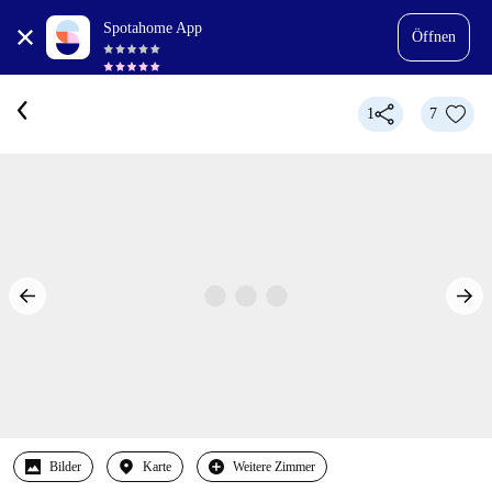
Spotahome App
Öffnen
1
7
Bilder
Karte
Weitere Zimmer