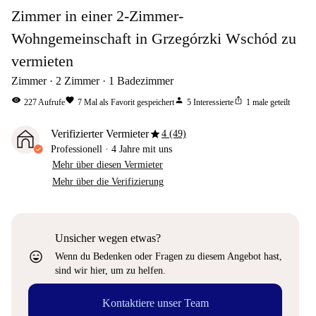
Zimmer in einer 2-Zimmer-
Wohngemeinschaft in Grzegórzki Wschód zu
vermieten
Zimmer
2
Zimmer
1
Badezimmer
visibility
favorite
person
ios_share
227
Aufrufe
7
Mal als Favorit gespeichert
5
Interessierte
1
male geteilt
star
Verifizierter Vermieter
4 (49)
Professionell
·
4 Jahre
mit uns
Mehr über diesen Vermieter
Mehr über die Verifizierung
Unsicher wegen etwas?
sentiment_very_satisfied
Wenn du Bedenken oder Fragen zu diesem Angebot hast,
sind wir hier, um zu helfen.
Kontaktiere unser Team