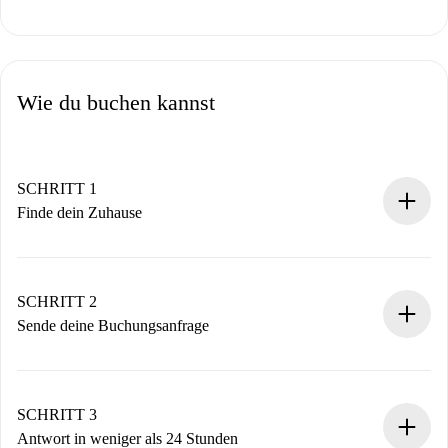
Wie du buchen kannst
SCHRITT 1
Finde dein Zuhause
100% Online-Buchungsprozess.
Verifizierte Wohnungen und Vermieter.
Du erhältst alle notwendigen Informationen im Voraus.
SCHRITT 2
Sende deine Buchungsanfrage
Sende grundlegende Informationen zu deinem Profil und
deiner Zahlungsmethode.
Denk daran, dass wir dich erst belasten, wenn der
SCHRITT 3
Vermieter zustimmt.
Antwort in weniger als 24 Stunden