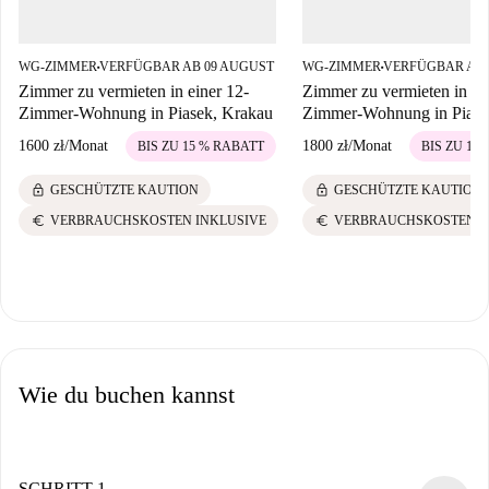
WG-ZIMMER
VERFÜGBAR AB 09 AUGUST
WG-ZIMMER
VERFÜGBAR AB 
■
■
Zimmer zu vermieten in einer 12-
Zimmer zu vermieten in ei
Zimmer-Wohnung in Piasek, Krakau
Zimmer-Wohnung in Piase
1600 zł
/
Monat
1800 zł
/
Monat
BIS ZU 15 % RABATT
BIS ZU 15
lock
lock
GESCHÜTZTE KAUTION
GESCHÜTZTE KAUTION
euro
euro
VERBRAUCHSKOSTEN INKLUSIVE
VERBRAUCHSKOSTEN I
Wie du buchen kannst
SCHRITT 1