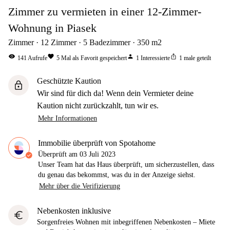
Zimmer zu vermieten in einer 12-Zimmer-
Wohnung in Piasek
Zimmer
12
Zimmer
5
Badezimmer
350
m2
visibility
favorite
person
ios_share
141
Aufrufe
5
Mal als Favorit gespeichert
1
Interessierte
1
male geteilt
Geschützte Kaution
lock
Wir sind für dich da! Wenn dein Vermieter deine
Kaution nicht zurückzahlt, tun wir es.
Mehr Informationen
Immobilie überprüft von Spotahome
Überprüft am
03 Juli 2023
Unser Team hat das Haus überprüft, um sicherzustellen, dass
du genau das bekommst, was du in der Anzeige siehst.
Mehr über die Verifizierung
Nebenkosten inklusive
euro
Sorgenfreies Wohnen mit inbegriffenen Nebenkosten – Miete