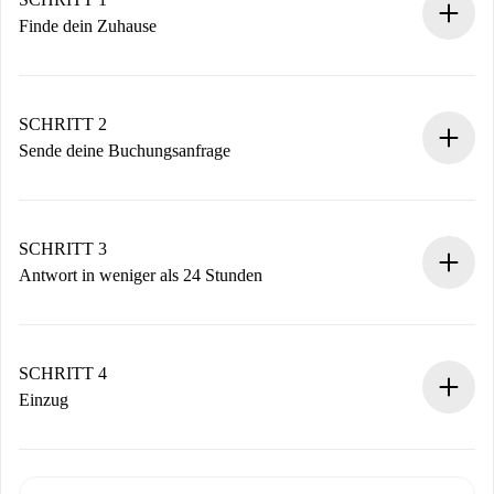
Finde dein Zuhause
100% Online-Buchungsprozess.
Verifizierte Wohnungen und Vermieter.
Du erhältst alle notwendigen Informationen im Voraus.
SCHRITT 2
Sende deine Buchungsanfrage
Sende grundlegende Informationen zu deinem Profil und
deiner Zahlungsmethode.
Denk daran, dass wir dich erst belasten, wenn der
SCHRITT 3
Vermieter zustimmt.
Antwort in weniger als 24 Stunden
Der Vermieter hat bis zu 24 Stunden Zeit zu bestätigen.
Sobald die Buchung akzeptiert ist, belasten wir dich und
stellen den Kontakt her.
SCHRITT 4
Wenn der Vermieter ablehnen muss, entstehen keine
Einzug
Kosten und wir schlagen Alternativen vor.
Kläre mit dem Vermieter die Ankunftsdetails,
Benötigte Dokumente bei „
Spotahome plus
“-Objekten.
Schlüsselübergabe usw.
Personalausweis oder Reisepass