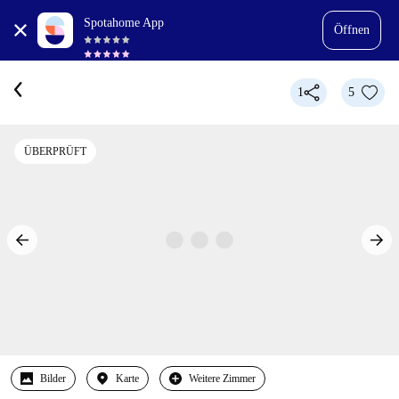
Spotahome App
Öffnen
1
5
ÜBERPRÜFT
Bilder
Karte
Weitere Zimmer