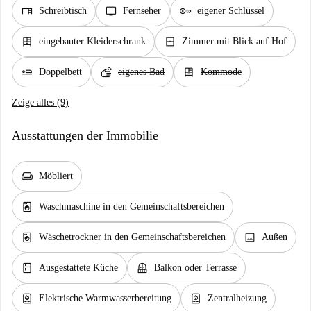
desk
tv
key
Schreibtisch
Fernseher
eigener Schlüssel
dresser
window_closed
eingebauter Kleiderschrank
Zimmer mit Blick auf Hof
airline_seat_flat
soap
dresser
Doppelbett
eigenes Bad
Kommode
Zeige alles (9)
Ausstattungen der Immobilie
chair
Möbliert
local_laundry_service
Waschmaschine in den Gemeinschaftsbereichen
local_laundry_service
image
Wäschetrockner in den Gemeinschaftsbereichen
Außen
kitchen
balcony
Ausgestattete Küche
Balkon oder Terrasse
water_heater
water_heater
Elektrische Warmwasserbereitung
Zentralheizung