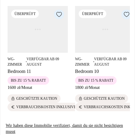
ÜBERPRÜFT
ÜBERPRÜFT
WG-
VERFÜGBAR AB 09
WG-
VERFÜGBAR AB 09
■
■
ZIMMER
AUGUST
ZIMMER
AUGUST
Bedroom 11
Bedroom 10
BIS ZU 15 % RABATT
BIS ZU 15 % RABATT
1600 zł
/
Monat
1800 zł
/
Monat
lock
lock
GESCHÜTZTE KAUTION
GESCHÜTZTE KAUTION
euro
euro
VERBRAUCHSKOSTEN INKLUSIVE
VERBRAUCHSKOSTEN INKLU
Wir haben diese Immobilie verifiziert, damit du sie nicht besichtigen
musst