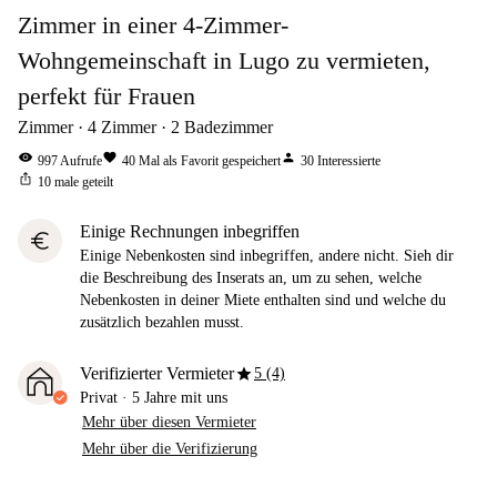
Zimmer in einer 4-Zimmer-
Wohngemeinschaft in Lugo zu vermieten,
perfekt für Frauen
Zimmer
4
Zimmer
2
Badezimmer
visibility
favorite
person
997
Aufrufe
40
Mal als Favorit gespeichert
30
Interessierte
ios_share
10
male geteilt
Einige Rechnungen inbegriffen
euro
Einige Nebenkosten sind inbegriffen, andere nicht. Sieh dir
die Beschreibung des Inserats an, um zu sehen, welche
Nebenkosten in deiner Miete enthalten sind und welche du
zusätzlich bezahlen musst.
star
Verifizierter Vermieter
5 (4)
Privat
·
5 Jahre
mit uns
Mehr über diesen Vermieter
Mehr über die Verifizierung