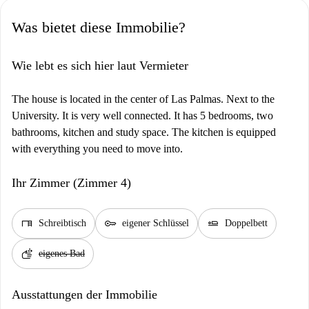
Was bietet diese Immobilie?
Wie lebt es sich hier laut Vermieter
The house is located in the center of Las Palmas. Next to the
University. It is very well connected. It has 5 bedrooms, two
bathrooms, kitchen and study space. The kitchen is equipped
with everything you need to move into.
Ihr Zimmer (Zimmer 4)
desk
key
airline_seat_flat
Schreibtisch
eigener Schlüssel
Doppelbett
soap
eigenes Bad
Ausstattungen der Immobilie