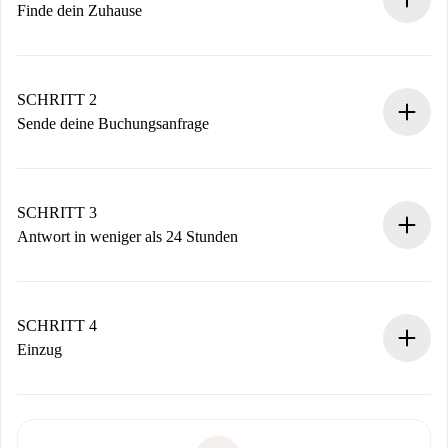
Finde dein Zuhause
100% Online-Buchungsprozess.
Verifizierte Wohnungen und Vermieter.
Du erhältst alle notwendigen Informationen im Voraus.
SCHRITT 2
Sende deine Buchungsanfrage
Sende grundlegende Informationen zu deinem Profil und
deiner Zahlungsmethode.
Denk daran, dass wir dich erst belasten, wenn der
SCHRITT 3
Vermieter zustimmt.
Antwort in weniger als 24 Stunden
Der Vermieter hat bis zu 24 Stunden Zeit zu bestätigen.
Sobald die Buchung akzeptiert ist, belasten wir dich und
stellen den Kontakt her.
SCHRITT 4
Wenn der Vermieter ablehnen muss, entstehen keine
Einzug
Kosten und wir schlagen Alternativen vor.
Kläre mit dem Vermieter die Ankunftsdetails,
Benötigte Dokumente bei „
Spotahome plus
“-Objekten.
Schlüsselübergabe usw.
Personalausweis oder Reisepass
Spotahome überweist die erste Zahlung nur, wenn du keine
Zahlungsfähigkeitsnachweis