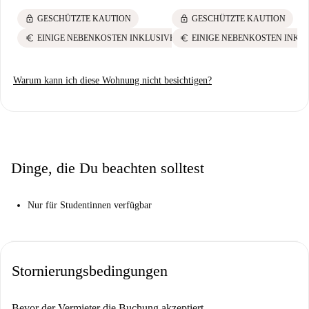
lock
lock
GESCHÜTZTE KAUTION
GESCHÜTZTE KAUTION
euro
euro
EINIGE NEBENKOSTEN INKLUSIVE
EINIGE NEBENKOSTEN INKL
Warum kann ich diese Wohnung nicht besichtigen?
Dinge, die Du beachten solltest
Nur für Studentinnen verfügbar
Stornierungsbedingungen
Bevor der Vermieter die Buchung akzeptiert