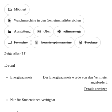
chair
Möbliert
local_laundry_service
Waschmaschine in den Gemeinschaftsbereichen
window_open
oven_gen
ac_unit
Ausstattung
Ofen
Klimaanlage
tv
dishwasher_gen
local_laundry_service
Fernseher
Geschirrspülmaschine
Trockner
Zeige alles (11)
Detail
Energieausweis
Der Energieausweis wurde von den Vermieter
angefordert.
Details anzeigen
Nur für Studentinnen verfügbar