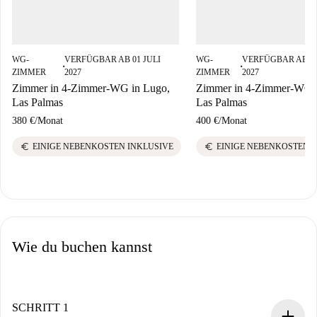
WG-
VERFÜGBAR AB 01 JULI
WG-
VERFÜGBAR AB 0
■
■
ZIMMER
2027
ZIMMER
2027
Zimmer in 4-Zimmer-WG in Lugo,
Zimmer in 4-Zimmer-WG i
Las Palmas
Las Palmas
380 €
/
Monat
400 €
/
Monat
euro
euro
EINIGE NEBENKOSTEN INKLUSIVE
EINIGE NEBENKOSTEN 
Wie du buchen kannst
SCHRITT 1