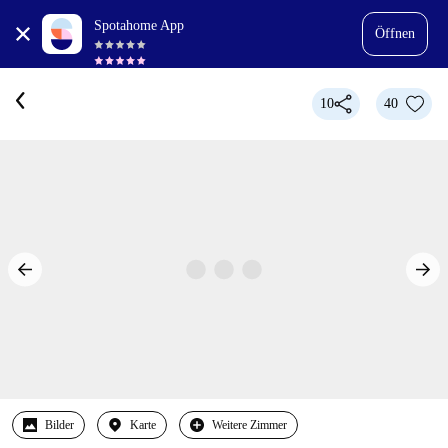
Spotahome App
Öffnen
10
40
Bilder
Karte
Weitere Zimmer