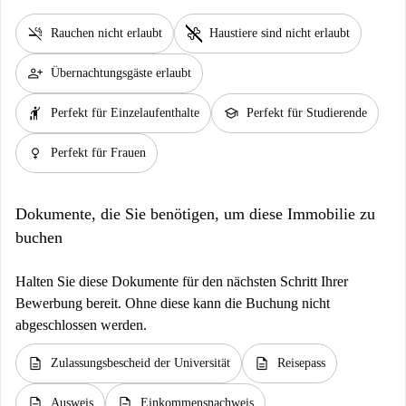
smoke_free
pet_supplies
Rauchen nicht erlaubt
Haustiere sind nicht erlaubt
person_add
Übernachtungsgäste erlaubt
hail
school
Perfekt für Einzelaufenthalte
Perfekt für Studierende
female
Perfekt für Frauen
Dokumente, die Sie benötigen, um diese Immobilie zu
buchen
Halten Sie diese Dokumente für den nächsten Schritt Ihrer
Bewerbung bereit. Ohne diese kann die Buchung nicht
abgeschlossen werden.
description
description
Zulassungsbescheid der Universität
Reisepass
description
description
Ausweis
Einkommensnachweis