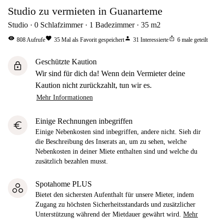
Studio zu vermieten in Guanarteme
Studio
0
Schlafzimmer
1
Badezimmer
35
m2
visibility
favorite
person
ios_share
808
Aufrufe
35
Mal als Favorit gespeichert
31
Interessierte
6
male geteilt
Geschützte Kaution
lock
Wir sind für dich da! Wenn dein Vermieter deine
Kaution nicht zurückzahlt, tun wir es.
Mehr Informationen
Einige Rechnungen inbegriffen
euro
Einige Nebenkosten sind inbegriffen, andere nicht. Sieh dir
die Beschreibung des Inserats an, um zu sehen, welche
Nebenkosten in deiner Miete enthalten sind und welche du
zusätzlich bezahlen musst.
Spotahome PLUS
Bietet den sichersten Aufenthalt für unsere Mieter, indem
Zugang zu höchsten Sicherheitsstandards und zusätzlicher
Unterstützung während der Mietdauer gewährt wird.
Mehr