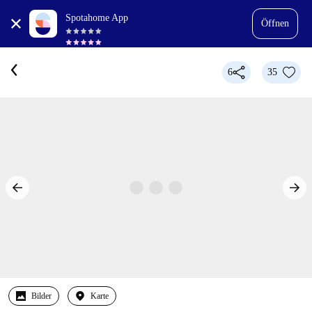
Spotahome App
Öffnen
6
35
Bilder
Karte