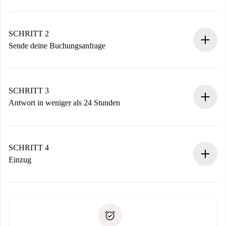
100% Online-Buchungsprozess.
Verifizierte Wohnungen und Vermieter.
Du erhältst alle notwendigen Informationen im Voraus.
SCHRITT 2
Sende deine Buchungsanfrage
Sende grundlegende Informationen zu deinem Profil und
deiner Zahlungsmethode.
Denk daran, dass wir dich erst belasten, wenn der
SCHRITT 3
Vermieter zustimmt.
Antwort in weniger als 24 Stunden
Der Vermieter hat bis zu 24 Stunden Zeit zu bestätigen.
Sobald die Buchung akzeptiert ist, belasten wir dich und
stellen den Kontakt her.
SCHRITT 4
Wenn der Vermieter ablehnen muss, entstehen keine
Einzug
Kosten und wir schlagen Alternativen vor.
Kläre mit dem Vermieter die Ankunftsdetails,
Benötigte Dokumente bei „
Spotahome plus
“-Objekten.
Schlüsselübergabe usw.
Personalausweis oder Reisepass
Spotahome überweist die erste Zahlung nur, wenn du keine
Zahlungsfähigkeitsnachweis
Probleme meldest.
Bankeinzug