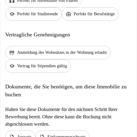
partner_heart
Perfekt für Aufenthalte von Paaren
school
business_center
Perfekt für Studierende
Perfekt für Berufstätige
Vertragliche Genehmigungen
credit_score
Anmeldung des Wohnsitzes in der Wohnung erlaubt
school
Vertrag für Stipendien gültig
Dokumente, die Sie benötigen, um diese Immobilie zu
buchen
Halten Sie diese Dokumente für den nächsten Schritt Ihrer
Bewerbung bereit. Ohne diese kann die Buchung nicht
abgeschlossen werden.
Ausweis
Einkommensnachweis