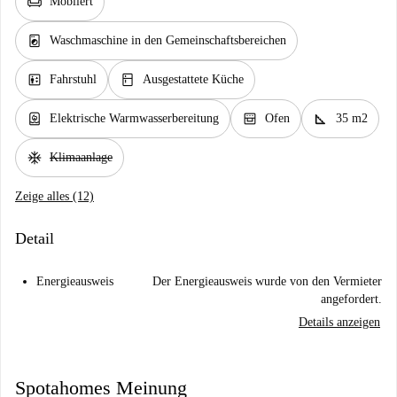
chair
Möbliert
local_laundry_service
Waschmaschine in den Gemeinschaftsbereichen
elevator
kitchen
Fahrstuhl
Ausgestattete Küche
water_heater
oven_gen
square_foot
Elektrische Warmwasserbereitung
Ofen
35 m2
ac_unit
Klimaanlage
Zeige alles (12)
Detail
Energieausweis
Der Energieausweis wurde von den Vermieter
angefordert.
Details anzeigen
Spotahomes Meinung