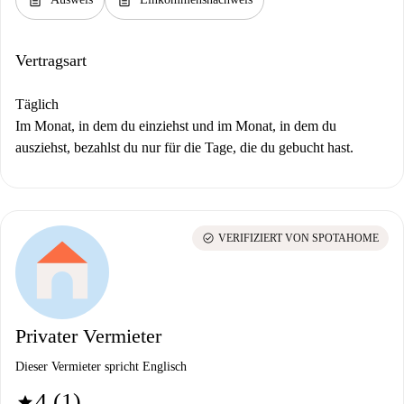
description
description
Vertragsart
Täglich
Im Monat, in dem du einziehst und im Monat, in dem du
ausziehst, bezahlst du nur für die Tage, die du gebucht hast.
check_circle
VERIFIZIERT VON SPOTAHOME
Privater Vermieter
Dieser Vermieter spricht Englisch
4 (1)
star