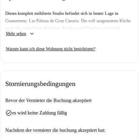
Dieses komplett möblierte Studio befindet sich in bester Lage in
Guanarteme, Las Palmas de Gran Canaria. Die voll ausgestattete Küche
sorgt für zusätzlichen Komfort. Rauchen und Haustiere sind nicht
keyboard_arrow_down
Mehr sehen
gestattet. WLAN ist kostenlos verfügbar. Obwohl diese Immobilie nicht
persönlich von Spotahome verifiziert wurde, durchlaufen alle unsere
Warum kann ich diese Wohnung nicht besichtigen?
Vermieter ein strenges Überprüfungsverfahren, um hohe Standards zu
gewährleisten.
Guanarteme bietet ein lebendiges Leben. In der Nähe finden Sie tolle
Restaurants wie Reka Bocatería Hamburguesería, Vegetopia und Tabaiba
Stornierungsbedingungen
Restaurante. Die Gegend ist reich an kulturellen Sehenswürdigkeiten wie
der Plaza España und dem Monumento Actividades Primitivas Canarias.
Besuchen Sie auch die Webcam Las Palmas. Entdecken Sie alles, was
Bevor der Vermieter die Buchung akzeptiert
Guanarteme zu bieten hat!
check_circle
es wird keine Zahlung fällig
Nachdem der vermieter die buchung akzeptiert hat: