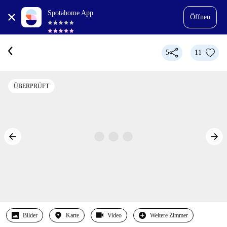
Spotahome App
Öffnen
5
11
ÜBERPRÜFT
Bilder
Karte
Video
Weitere Zimmer