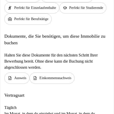
hail
school
Perfekt für Einzelaufenthalte
Perfekt für Studierende
business_center
Perfekt für Berufstätige
Dokumente, die Sie benötigen, um diese Immobilie zu
buchen
Halten Sie diese Dokumente für den nächsten Schritt Ihrer
Bewerbung bereit. Ohne diese kann die Buchung nicht
abgeschlossen werden.
description
description
Ausweis
Einkommensnachweis
Vertragsart
Täglich
Im Monat, in dem du einziehst und im Monat, in dem du