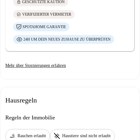
lock
GESCHÜTZTE KAUTION
check_circle
VERIFIZIERTER VERMIETER
SPOTAHOME GARANTIE
24H UM DEIN NEUES ZUHAUSE ZU ÜBERPRÜFEN
Mehr über Stornierungen erfahren
Hausregeln
Regeln der Immobilie
smoking_rooms
pet_supplies
Rauchen erlaubt
Haustiere sind nicht erlaubt