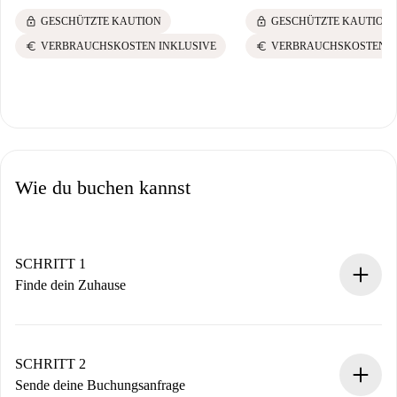
lock
lock
GESCHÜTZTE KAUTION
GESCHÜTZTE KAUTION
euro
euro
VERBRAUCHSKOSTEN INKLUSIVE
VERBRAUCHSKOSTEN I
Wie du buchen kannst
SCHRITT 1
Finde dein Zuhause
100% Online-Buchungsprozess.
Verifizierte Wohnungen und Vermieter.
Du erhältst alle notwendigen Informationen im Voraus.
SCHRITT 2
Sende deine Buchungsanfrage