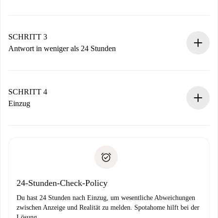
Sende grundlegende Informationen zu deinem Profil und
deiner Zahlungsmethode.
Denk daran, dass wir dich erst belasten, wenn der
SCHRITT 3
Vermieter zustimmt.
Antwort in weniger als 24 Stunden
Der Vermieter hat bis zu 24 Stunden Zeit zu bestätigen.
Sobald die Buchung akzeptiert ist, belasten wir dich und
stellen den Kontakt her.
SCHRITT 4
Wenn der Vermieter ablehnen muss, entstehen keine
Einzug
Kosten und wir schlagen Alternativen vor.
Kläre mit dem Vermieter die Ankunftsdetails,
Benötigte Dokumente bei „
Spotahome plus
“-Objekten.
Schlüsselübergabe usw.
Personalausweis oder Reisepass
Spotahome überweist die erste Zahlung nur, wenn du keine
Zahlungsfähigkeitsnachweis
Probleme meldest.
Bankeinzug
24-Stunden-Check-Policy
Du hast 24 Stunden nach Einzug, um wesentliche Abweichungen
zwischen Anzeige und Realität zu melden. Spotahome hilft bei der
Lösung.