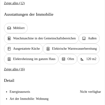
Zeige alles (12)
Ausstattungen der Immobilie
chair
Möbliert
local_laundry_service
image
Waschmaschine in den Gemeinschaftsbereichen
Außen
kitchen
water_heater
Ausgestattete Küche
Elektrische Warmwasserbereitung
water_heater
oven_gen
square_foot
Elektroheizung im ganzen Haus
Ofen
120 m2
Zeige alles (16)
Detail
Energieausweis
Nicht verfügbar
Art der Immobilie: Wohnung