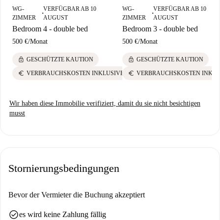
WG-
VERFÜGBAR AB 10
WG-
VERFÜGBAR AB 10
■
■
ZIMMER
AUGUST
ZIMMER
AUGUST
Bedroom 4 - double bed
Bedroom 3 - double bed
500 €
/
Monat
500 €
/
Monat
lock
lock
GESCHÜTZTE KAUTION
GESCHÜTZTE KAUTION
euro
euro
VERBRAUCHSKOSTEN INKLUSIVE
VERBRAUCHSKOSTEN INKLU
Wir haben diese Immobilie verifiziert, damit du sie nicht besichtigen
musst
Stornierungsbedingungen
Bevor der Vermieter die Buchung akzeptiert
check_circle
es wird keine Zahlung fällig