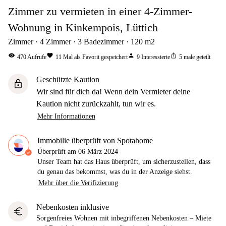
Zimmer zu vermieten in einer 4-Zimmer-
Wohnung in Kinkempois, Lüttich
Zimmer
4
Zimmer
3
Badezimmer
120
m2
visibility
favorite
person
ios_share
470
Aufrufe
11
Mal als Favorit gespeichert
9
Interessierte
5
male geteilt
Geschützte Kaution
lock
Wir sind für dich da! Wenn dein Vermieter deine
Kaution nicht zurückzahlt, tun wir es.
Mehr Informationen
Immobilie überprüft von Spotahome
Überprüft am
06 März 2024
Unser Team hat das Haus überprüft, um sicherzustellen, dass
du genau das bekommst, was du in der Anzeige siehst.
Mehr über die Verifizierung
Nebenkosten inklusive
euro
Sorgenfreies Wohnen mit inbegriffenen Nebenkosten – Miete