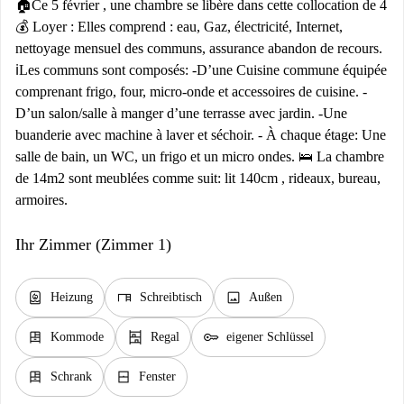
🏠Ce 5 février , une chambre se libère dans cette collocation de 4
💰 Loyer : Elles comprend : eau, Gaz, électricité, Internet,
nettoyage mensuel des communs, assurance abandon de recours.
ℹ️Les communs sont composés: -D’une Cuisine commune équipée
comprenant frigo, four, micro-onde et accessoires de cuisine. -
D’un salon/salle à manger d’une terrasse avec jardin. -Une
buanderie avec machine à laver et séchoir. - À chaque étage: Une
salle de bain, un WC, un frigo et un micro ondes. 🛌 La chambre
de 14m2 sont meublées comme suit: lit 140cm , rideaux, bureau,
armoires.
Ihr Zimmer (Zimmer 1)
water_heater
desk
image
Heizung
Schreibtisch
Außen
dresser
shelves
key
Kommode
Regal
eigener Schlüssel
dresser
window_closed
Schrank
Fenster