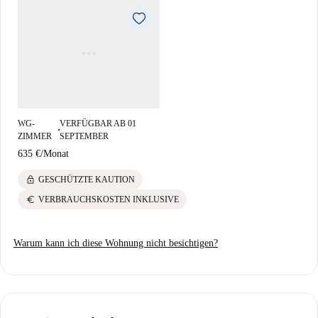
WG-
VERFÜGBAR AB 01
■
ZIMMER
SEPTEMBER
635 €
/
Monat
lock
GESCHÜTZTE KAUTION
euro
VERBRAUCHSKOSTEN INKLUSIVE
Warum kann ich diese Wohnung nicht besichtigen?