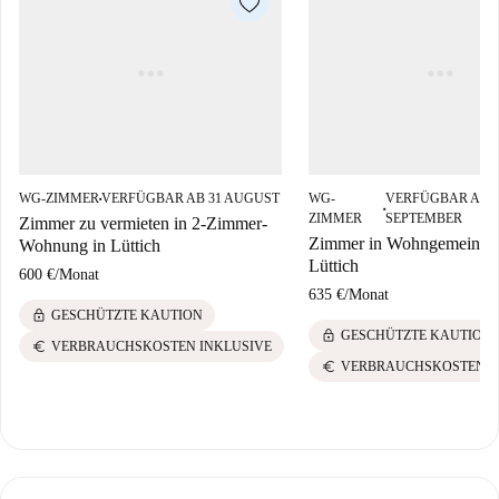
WG-ZIMMER
VERFÜGBAR AB 31 AUGUST
WG-
VERFÜGBAR AB 0
■
■
ZIMMER
SEPTEMBER
Zimmer zu vermieten in 2-Zimmer-
Zimmer in Wohngemeinsch
Wohnung in Lüttich
Lüttich
600 €
/
Monat
635 €
/
Monat
lock
GESCHÜTZTE KAUTION
lock
GESCHÜTZTE KAUTION
euro
VERBRAUCHSKOSTEN INKLUSIVE
euro
VERBRAUCHSKOSTEN I