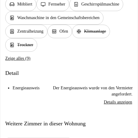
chair
tv
dishwasher_gen
Möbliert
Fernseher
Geschirrspülmaschine
local_laundry_service
Waschmaschine in den Gemeinschaftsbereichen
water_heater
oven_gen
ac_unit
Zentralheizung
Ofen
Klimaanlage
local_laundry_service
Trockner
Zeige alles (9)
Detail
Energieausweis
Der Energieausweis wurde von den Vermieter
angefordert.
Details anzeigen
Weitere Zimmer in dieser Wohnung