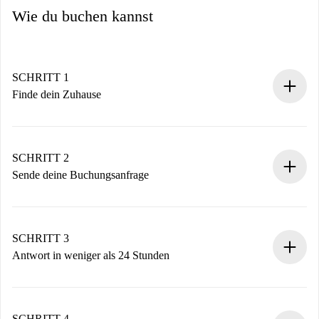
Wie du buchen kannst
SCHRITT 1
Finde dein Zuhause
100% Online-Buchungsprozess.
Verifizierte Wohnungen und Vermieter.
Du erhältst alle notwendigen Informationen im Voraus.
SCHRITT 2
Sende deine Buchungsanfrage
Sende grundlegende Informationen zu deinem Profil und
deiner Zahlungsmethode.
Denk daran, dass wir dich erst belasten, wenn der
SCHRITT 3
Vermieter zustimmt.
Antwort in weniger als 24 Stunden
Der Vermieter hat bis zu 24 Stunden Zeit zu bestätigen.
Sobald die Buchung akzeptiert ist, belasten wir dich und
stellen den Kontakt her.
SCHRITT 4