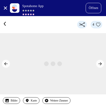
Spotahome App
Öffnen
3
4
Bilder
Karte
Weitere Zimmer