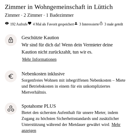
Zimmer in Wohngemeinschaft in Lüttich
Zimmer
2
Zimmer
1
Badezimmer
visibility
favorite
person
ios_share
192
Aufrufe
4
Mal als Favorit gespeichert
3
Interessierte
3
male geteilt
Geschützte Kaution
lock
Wir sind für dich da! Wenn dein Vermieter deine
Kaution nicht zurückzahlt, tun wir es.
Mehr Informationen
Nebenkosten inklusive
euro
Sorgenfreies Wohnen mit inbegriffenen Nebenkosten – Miete
und Betriebskosten in einem für ein unkompliziertes
Mietverhältnis.
Spotahome PLUS
Bietet den sichersten Aufenthalt für unsere Mieter, indem
Zugang zu höchsten Sicherheitsstandards und zusätzlicher
Unterstützung während der Mietdauer gewährt wird.
Mehr
anzeigen