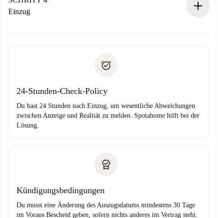
Wenn der Vermieter ablehnen muss, entstehen keine
Einzug
Kosten und wir schlagen Alternativen vor.
Kläre mit dem Vermieter die Ankunftsdetails,
Benötigte Dokumente bei „
Spotahome plus
“-Objekten.
Schlüsselübergabe usw.
Personalausweis oder Reisepass
Spotahome überweist die erste Zahlung nur, wenn du keine
Zahlungsfähigkeitsnachweis
Probleme meldest.
Bankeinzug
24-Stunden-Check-Policy
Du hast 24 Stunden nach Einzug, um wesentliche Abweichungen
zwischen Anzeige und Realität zu melden. Spotahome hilft bei der
Lösung.
Kündigungsbedingungen
Du musst eine Änderung des Auszugsdatums mindestens 30 Tage
im Voraus Bescheid geben, sofern nichts anderes im Vertrag steht.