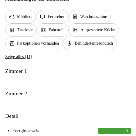
chair
tv
local_laundry_service
Möbliert
Fernseher
Waschmaschine
local_laundry_service
elevator
kitchen
Trockner
Fahrstuhl
Ausgestattete Küche
garage
accessible
Parkoptionen vorhanden
Behindertenfreundlich
Zeige alles (11)
Zimmer 1
Zimmer 2
Detail
Energieausweis
A