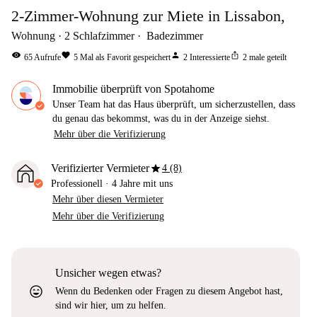
2-Zimmer-Wohnung zur Miete in Lissabon,
Wohnung
2
Schlafzimmer
Badezimmer
visibility
favorite
person
ios_share
65
Aufrufe
5
Mal als Favorit gespeichert
2
Interessierte
2
male geteilt
Immobilie überprüft von Spotahome
Unser Team hat das Haus überprüft, um sicherzustellen, dass
du genau das bekommst, was du in der Anzeige siehst.
Mehr über die Verifizierung
star
Verifizierter Vermieter
4 (8)
Professionell
·
4 Jahre
mit uns
Mehr über diesen Vermieter
Mehr über die Verifizierung
Unsicher wegen etwas?
sentiment_very_satisfied
Wenn du Bedenken oder Fragen zu diesem Angebot hast,
sind wir hier, um zu helfen.