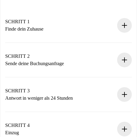
SCHRITT 1
Finde dein Zuhause
100% Online-Buchungsprozess.
Verifizierte Wohnungen und Vermieter.
Du erhältst alle notwendigen Informationen im Voraus.
SCHRITT 2
Sende deine Buchungsanfrage
Sende grundlegende Informationen zu deinem Profil und
deiner Zahlungsmethode.
Denk daran, dass wir dich erst belasten, wenn der
SCHRITT 3
Vermieter zustimmt.
Antwort in weniger als 24 Stunden
Der Vermieter hat bis zu 24 Stunden Zeit zu bestätigen.
Sobald die Buchung akzeptiert ist, belasten wir dich und
stellen den Kontakt her.
SCHRITT 4
Wenn der Vermieter ablehnen muss, entstehen keine
Einzug