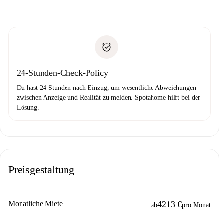
Kosten und wir schlagen Alternativen vor.
Kläre mit dem Vermieter die Ankunftsdetails,
Benötigte Dokumente bei „
Spotahome plus
“-Objekten.
Schlüsselübergabe usw.
Personalausweis oder Reisepass
Spotahome überweist die erste Zahlung nur, wenn du keine
Zahlungsfähigkeitsnachweis
Probleme meldest.
Bankeinzug
24-Stunden-Check-Policy
Du hast 24 Stunden nach Einzug, um wesentliche Abweichungen
zwischen Anzeige und Realität zu melden. Spotahome hilft bei der
Lösung.
Preisgestaltung
Monatliche Miete
4213 €
ab
pro Monat