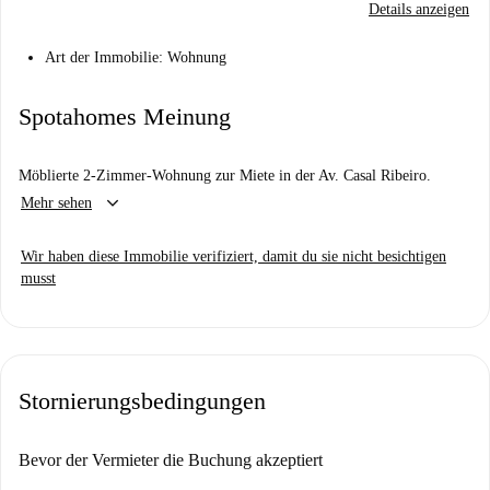
Details anzeigen
Art der Immobilie: Wohnung
Spotahomes Meinung
Möblierte 2-Zimmer-Wohnung zur Miete in der Av. Casal Ribeiro.
keyboard_arrow_down
Mehr sehen
Wir haben diese Immobilie verifiziert, damit du sie nicht besichtigen
musst
Stornierungsbedingungen
Bevor der Vermieter die Buchung akzeptiert