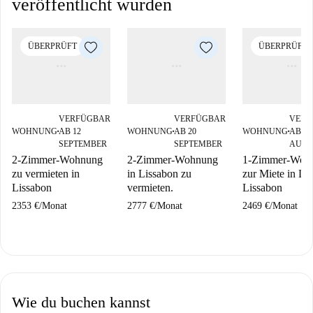
veröffentlicht wurden
ÜBERPRÜFT
ÜBERPRÜFT
VERFÜGBAR
VERFÜGBAR
VERF
WOHNUNG
AB 12
WOHNUNG
AB 20
WOHNUNG
AB 16
■
■
■
SEPTEMBER
SEPTEMBER
AUGU
2-Zimmer-Wohnung
2-Zimmer-Wohnung
1-Zimmer-Woh
zu vermieten in
in Lissabon zu
zur Miete in Lo
Lissabon
vermieten.
Lissabon
2353 €
/
Monat
2777 €
/
Monat
2469 €
/
Monat
Wie du buchen kannst