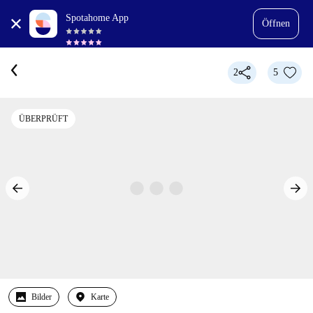
Spotahome App
Öffnen
2
5
ÜBERPRÜFT
Bilder
Karte