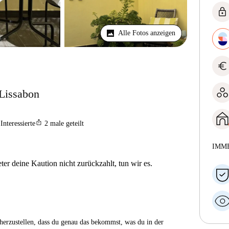
lock
Alle Fotos anzeigen
euro
Lissabon
ios_share
Interessierte
2
male geteilt
IMM
er deine Kaution nicht zurückzahlt, tun wir es.
herzustellen, dass du genau das bekommst, was du in der