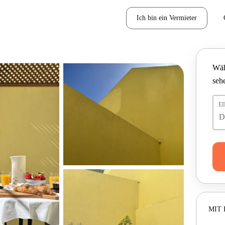
Ich bin ein Vermieter
Wäh
seh
E
MIT 