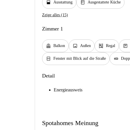
window_open
kitchen
Ausstattung
Ausgestattete Küche
Zeige alles (15)
Zimmer 1
balcony
image
shelves
package
Balkon
Außen
Regal
window_closed
airline_seat_flat
Fenster mit Blick auf die Straße
Doppe
Detail
Energieausweis
Spotahomes Meinung