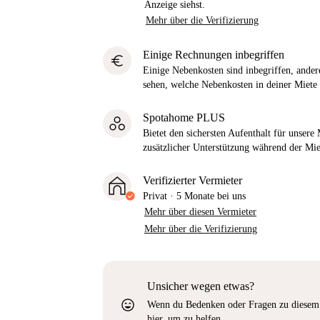
Anzeige siehst.
Mehr über die Verifizierung
Einige Rechnungen inbegriffen
euro
Einige Nebenkosten sind inbegriffen, andere
sehen, welche Nebenkosten in deiner Miete 
Spotahome PLUS
Bietet den sichersten Aufenthalt für unser
zusätzlicher Unterstützung während der Mi
Verifizierter Vermieter
Privat
·
5 Monate
bei uns
Mehr über diesen Vermieter
Mehr über die Verifizierung
Unsicher wegen etwas?
sentiment_very_satisfied
Wenn du Bedenken oder Fragen zu diesem 
hier, um zu helfen.