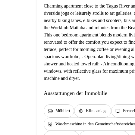
Charming apartment close to the Tagus River and
riverside jogs or leisurely strolls to art gallerie
nearby biking lanes, e-bikes and scooters, bus an
the Workhub Matinha and minutes from the Beato
This one bedroom apartment blends modern living
renovated to offer the comfort you expect to fin
terrace, perfect for morning coffee or evening 
spacious wardrobe; - Open-plan living/dining wi
shower and heated towel rail; - Air conditionin
windows, with reflective glass for maximum priv
machine and dryer.
Ausstattungen der Immobilie
chair
ac_unit
tv
Möbliert
Klimaanlage
Fernse
local_laundry_service
Waschmaschine in den Gemeinschaftsbereiche