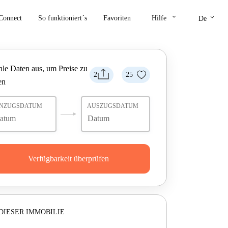
keyboard_arrow_down
keyboard_arrow_down
Connect
So funktioniert´s
Favoriten
Hilfe
De
le Daten aus, um Preise zu
2
25
en
INZUGSDATUM
AUSZUGSDATUM
Verfügbarkeit überprüfen
DIESER IMMOBILIE