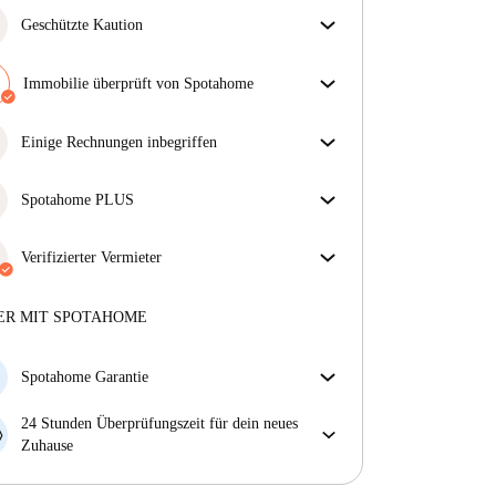
Geschützte Kaution
Wir sind für dich da! Wenn dein Vermieter deine
Kaution nicht zurückzahlt, tun wir es.
Immobilie überprüft von Spotahome
Mehr Informationen
Unser Team hat das Haus überprüft, um
sicherzustellen, dass du genau das bekommst, was du
Einige Rechnungen inbegriffen
in der Anzeige siehst.
Einige Nebenkosten sind inbegriffen, andere nicht.
Mehr über die Verifizierung
Sieh dir die Beschreibung des Inserats an, um zu
Spotahome PLUS
sehen, welche Nebenkosten in deiner Miete enthalten
Bietet den sichersten Aufenthalt für unsere Mieter,
sind und welche du zusätzlich bezahlen musst.
indem Zugang zu höchsten Sicherheitsstandards und
Verifizierter Vermieter
zusätzlicher Unterstützung während der Mietdauer
Privat
·
5 Monate
bei uns
gewährt wird.
Mehr anzeigen
Mehr über diesen Vermieter
ER MIT SPOTAHOME
Mehr über die Verifizierung
Spotahome Garantie
Falls der Vermieter deine Buchung kurzfristig
24 Stunden Überprüfungszeit für dein neues
storniert, werden wir dir entweder A) ein Hotel
Zuhause
bezahlen und dir helfen eine neue Wohnung zu
Bei Abweichungen vom Inserat, melde dich sofort
finden oder B) den gezahlten Betrag vollständig
innerhalb von 24 Stunden, damit wir das Problem