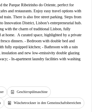
 the Parque Ribeirinho do Oriente, perfect for
s, cafes and restaurants. Enjoy easy travel options with
d train. There is also free street parking. Steps from
 Innovation District, Lisbon’s entrepreneurial hub.
 with the charm of traditional Lisbon, fully
d at home. A curated space, highlighted by a private
al fresco dinners. - Bedroom with double bed and
th fully equipped kitchen; - Bathroom with a rain
g, insulation and new low-emissivity double glazing
acy; - In-apartment laundry facilities with washing
dishwasher_gen
her
Geschirrspülmaschine
local_laundry_service
n
Wäschetrockner in den Gemeinschaftsbereichen