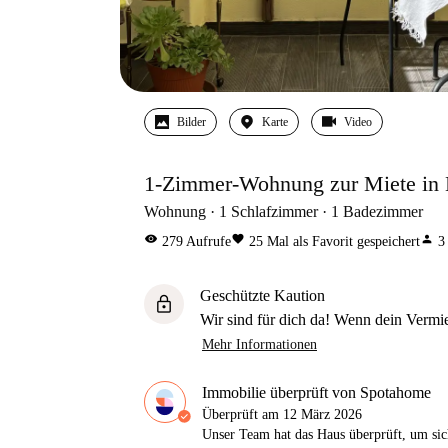
Bilder
Karte
Video
1-Zimmer-Wohnung zur Miete in 
Wohnung
1
Schlafzimmer
1
Badezimmer
visibility
favorite
person
279
Aufrufe
25
Mal als Favorit gespeichert
3
Geschützte Kaution
lock
Wir sind für dich da! Wenn dein Vermiet
Mehr Informationen
Immobilie überprüft von Spotahome
Überprüft am
12 März 2026
Unser Team hat das Haus überprüft, um sic