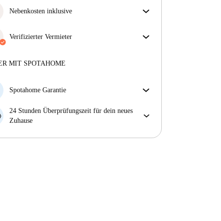
Nebenkosten inklusive
Sorgenfreies Wohnen mit inbegriffenen Nebenkosten
– Miete und Betriebskosten in einem für ein
Verifizierter Vermieter
unkompliziertes Mietverhältnis.
Privat
·
3 Jahre
mit uns
Mehr über diesen Vermieter
ER MIT SPOTAHOME
Mehr über die Verifizierung
Spotahome Garantie
Falls der Vermieter deine Buchung kurzfristig
24 Stunden Überprüfungszeit für dein neues
storniert, werden wir dir entweder A) ein Hotel
Zuhause
bezahlen und dir helfen eine neue Wohnung zu
Bei Abweichungen vom Inserat, melde dich sofort
finden oder B) den gezahlten Betrag vollständig
innerhalb von 24 Stunden, damit wir das Problem
zurückerstatten.
lösen können.