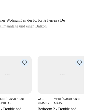
mmer-Wohnung an der R. Jorge Ferreira De
 Klimaanlage und einen Balkon.
ERFÜGBAR AB 01
WG-
VERFÜGBAR AB 01
WG-
■
■
EBRUAR
ZIMMER
MÄRZ
ZIMMER
 - Double bed
Bedroom 2 - Double bed
Bedroom 1