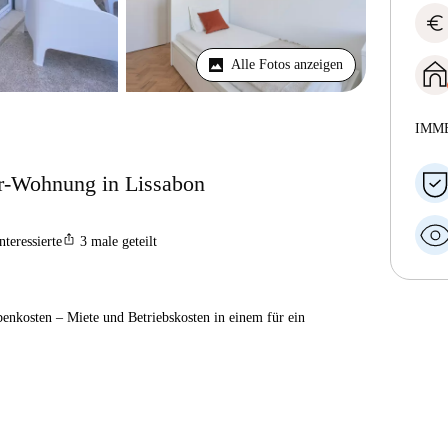
euro
Alle Fotos anzeigen
IMM
r-Wohnung in Lissabon
ios_share
nteressierte
3
male geteilt
enkosten – Miete und Betriebskosten in einem für ein