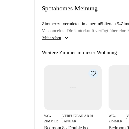
Spotahomes Meinung
Zimmer zu vermieten in einer möblierten 9-Zi
Vasconcelos. Die Unterkunft verfügt über eine
keyboard_arrow_down
Mehr sehen
Weitere Zimmer in dieser Wohnung
WG-
VERFÜGBAR AB 01
WG-
V
■
■
ZIMMER
JANUAR
ZIMMER
F
Bedroom 8 - Double bed
Bedroom 9