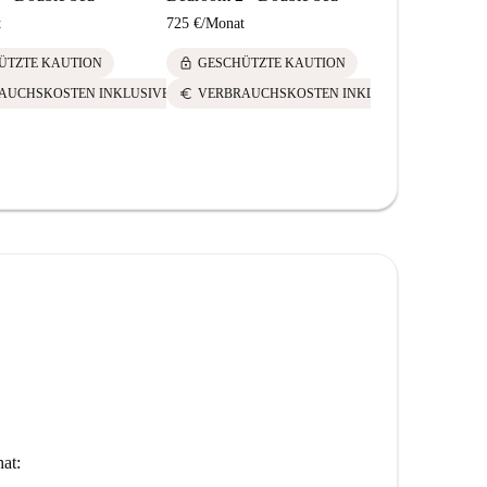
t
725 €
/
Monat
725 €
/
Mona
lock
lock
ÜTZTE KAUTION
GESCHÜTZTE KAUTION
GESCH
euro
euro
AUCHSKOSTEN INKLUSIVE
VERBRAUCHSKOSTEN INKLUSIVE
VERBR
at: