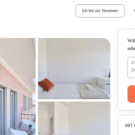
Ich bin ein Vermieter
Wäh
seh
E
MIT 