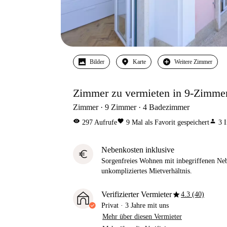
Bilder
Karte
Weitere Zimmer
Zimmer zu vermieten in 9-Zimme
Zimmer
9
Zimmer
4
Badezimmer
visibility
favorite
person
297
Aufrufe
9
Mal als Favorit gespeichert
3
I
Nebenkosten inklusive
euro
Sorgenfreies Wohnen mit inbegriffenen Neb
unkompliziertes Mietverhältnis.
star
Verifizierter Vermieter
4.3 (40)
Privat
·
3 Jahre
mit uns
Mehr über diesen Vermieter