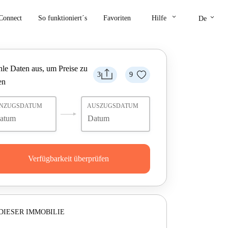
keyboard_arrow_down
keyboard_arrow_down
Connect
So funktioniert´s
Favoriten
Hilfe
De
le Daten aus, um Preise zu
3
9
en
INZUGSDATUM
AUSZUGSDATUM
Verfügbarkeit überprüfen
DIESER IMMOBILIE