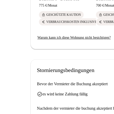
775 €
/
Monat
700 €
/
Mona
lock
lock
GESCHÜTZTE KAUTION
GESCH
euro
euro
VERBRAUCHSKOSTEN INKLUSIVE
VERBR
Warum kann ich diese Wohnung nicht besichtigen?
Stornierungsbedingungen
Bevor der Vermieter die Buchung akzeptiert
check_circle
es wird keine Zahlung fällig
Nachdem der vermieter die buchung akzeptiert h