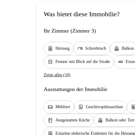
Was bietet diese Immobilie?
Ihr Zimmer (Zimmer 3)
water_heater
desk
balcony
Heizung
Schreibtisch
Balkon
window_closed
airline_seat_flat
Fenster mit Blick auf die Straße
Einze
Zeige alles (10)
Ausstattungen der Immobilie
chair
dishwasher_gen
local_laundry_se
Möbliert
Geschirrspülmaschine
kitchen
balcony
Ausgestattete Küche
Balkon oder Terr
water_heater
Einzelne elektrische Einheiten für die Heizung