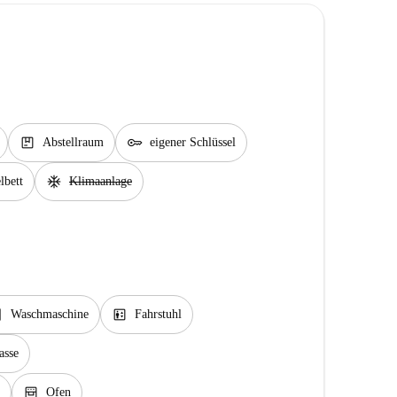
package
key
Abstellraum
eigener Schlüssel
ac_unit
lbett
Klimaanlage
rvice
elevator
Waschmaschine
Fahrstuhl
asse
oven_gen
Ofen