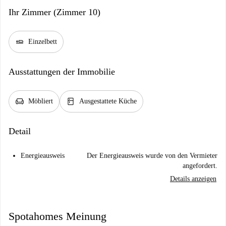
Ihr Zimmer (Zimmer 10)
airline_seat_flat
Einzelbett
Ausstattungen der Immobilie
chair
kitchen
Möbliert
Ausgestattete Küche
Detail
Energieausweis
Der Energieausweis wurde von den Vermieter
angefordert.
Details anzeigen
Spotahomes Meinung