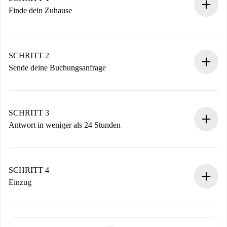
Finde dein Zuhause
100% Online-Buchungsprozess.
Verifizierte Wohnungen und Vermieter.
Du erhältst alle notwendigen Informationen im Voraus.
SCHRITT 2
Sende deine Buchungsanfrage
Sende grundlegende Informationen zu deinem Profil und
deiner Zahlungsmethode.
Denk daran, dass wir dich erst belasten, wenn der
SCHRITT 3
Vermieter zustimmt.
Antwort in weniger als 24 Stunden
Der Vermieter hat bis zu 24 Stunden Zeit zu bestätigen.
Sobald die Buchung akzeptiert ist, belasten wir dich und
stellen den Kontakt her.
SCHRITT 4
Wenn der Vermieter ablehnen muss, entstehen keine
Einzug
Kosten und wir schlagen Alternativen vor.
Kläre mit dem Vermieter die Ankunftsdetails,
Benötigte Dokumente bei „
Spotahome plus
“-Objekten.
Schlüsselübergabe usw.
Personalausweis oder Reisepass
Spotahome überweist die erste Zahlung nur, wenn du keine