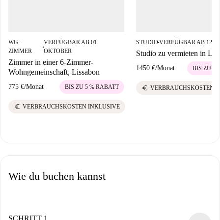
WG-
VERFÜGBAR AB 01
STUDIO
VERFÜGBAR AB 12 
■
■
ZIMMER
OKTOBER
Studio zu vermieten in Lis
Zimmer in einer 6-Zimmer-
1450 €
/
Monat
BIS ZU 5
Wohngemeinschaft, Lissabon
775 €
/
Monat
BIS ZU 5 % RABATT
euro
VERBRAUCHSKOSTEN I
euro
VERBRAUCHSKOSTEN INKLUSIVE
Wie du buchen kannst
SCHRITT 1