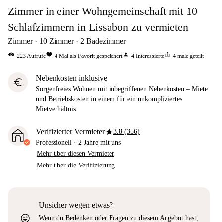
Zimmer in einer Wohngemeinschaft mit 10
Schlafzimmern in Lissabon zu vermieten
Zimmer
10
Zimmer
2
Badezimmer
visibility
favorite
person
ios_share
223
Aufrufe
4
Mal als Favorit gespeichert
4
Interessierte
4
male geteilt
Nebenkosten inklusive
euro
Sorgenfreies Wohnen mit inbegriffenen Nebenkosten – Miete
und Betriebskosten in einem für ein unkompliziertes
Mietverhältnis.
star
Verifizierter Vermieter
3.8 (356)
Professionell
·
2 Jahre
mit uns
Mehr über diesen Vermieter
Mehr über die Verifizierung
Unsicher wegen etwas?
sentiment_very_satisfied
Wenn du Bedenken oder Fragen zu diesem Angebot hast,