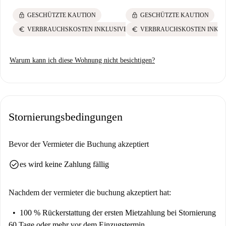
de Fátima und das Centro de Arte Moderna-José de Azeredo Perdigão.
lock
lock
GESCHÜTZTE KAUTION
GESCHÜTZTE KAUTION
euro
euro
VERBRAUCHSKOSTEN INKLUSIVE
VERBRAUCHSKOSTEN INKLU
Warum kann ich diese Wohnung nicht besichtigen?
Stornierungsbedingungen
Bevor der Vermieter die Buchung akzeptiert
check_circle
es wird keine Zahlung fällig
Nachdem der vermieter die buchung akzeptiert hat:
100 % Rückerstattung der ersten Mietzahlung
bei Stornierung
60 Tage oder mehr vor dem Einzugstermin