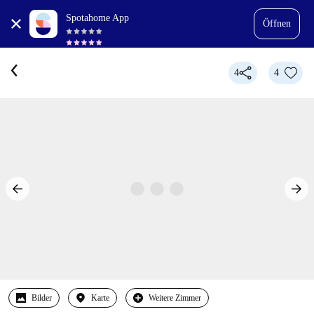
Spotahome App
Öffnen
4
4
Bilder
Karte
Weitere Zimmer