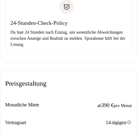
Zahlungsfähigkeitsnachweis
Probleme meldest.
Bankeinzug
24-Stunden-Check-Policy
Du hast 24 Stunden nach Einzug, um wesentliche Abweichungen
zwischen Anzeige und Realität zu melden. Spotahome hilft bei der
Lösung.
Preisgestaltung
Monatliche Miete
390 €
ab
pro Monat
info
Vertragsart
14-tägigen