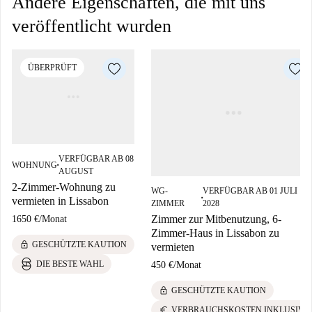
Andere Eigenschaften, die mit uns
veröffentlicht wurden
ÜBERPRÜFT
VERFÜGBAR AB 08
WOHNUNG
■
AUGUST
2-Zimmer-Wohnung zu
WG-
VERFÜGBAR AB 01 JULI
vermieten in Lissabon
■
ZIMMER
2028
Zimmer zur Mitbenutzung, 6-
1650 €
/
Monat
Zimmer-Haus in Lissabon zu
lock
GESCHÜTZTE KAUTION
vermieten
DIE BESTE WAHL
450 €
/
Monat
lock
GESCHÜTZTE KAUTION
euro
VERBRAUCHSKOSTEN INKLUSIVE