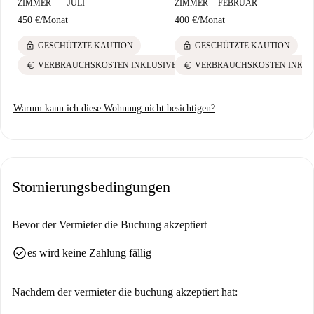
ZIMMER
JULI
ZIMMER
FEBRUAR
450 €
/
Monat
400 €
/
Monat
lock
lock
GESCHÜTZTE KAUTION
GESCHÜTZTE KAUTION
euro
euro
VERBRAUCHSKOSTEN INKLUSIVE
VERBRAUCHSKOSTEN INKLU
Warum kann ich diese Wohnung nicht besichtigen?
Stornierungsbedingungen
Bevor der Vermieter die Buchung akzeptiert
check_circle
es wird keine Zahlung fällig
Nachdem der vermieter die buchung akzeptiert hat: