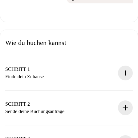
Wie du buchen kannst
SCHRITT 1
Finde dein Zuhause
100% Online-Buchungsprozess.
Verifizierte Wohnungen und Vermieter.
Du erhältst alle notwendigen Informationen im Voraus.
SCHRITT 2
Sende deine Buchungsanfrage
Sende grundlegende Informationen zu deinem Profil und
deiner Zahlungsmethode.