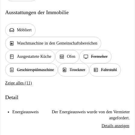
Ausstattungen der Immobilie
chair
Möbliert
local_laundry_service
Waschmaschine in den Gemeinschaftsbereichen
kitchen
oven_gen
tv
Ausgestattete Küche
Ofen
Fernseher
dishwasher_gen
local_laundry_service
elevator
Geschirrspülmaschine
Trockner
Fahrstuhl
Zeige alles (11)
Detail
Energieausweis
Der Energieausweis wurde von den Vermieter
angefordert.
Details anzeigen