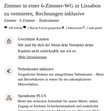
Zimmer in einer 6-Zimmer-WG in Lissabon
zu vermieten, Rechnungen inklusive
Zimmer
6
Zimmer
Badezimmer
visibility
favorite
person
ios_share
149
Aufrufe
1
Mal als Favorit gespeichert
2
Interessierte
2
male geteilt
Geschützte Kaution
lock
Wir sind für dich da! Wenn dein Vermieter deine
Kaution nicht zurückzahlt, tun wir es.
Mehr Informationen
Nebenkosten inklusive
euro
Sorgenfreies Wohnen mit inbegriffenen Nebenkosten – Miete
und Betriebskosten in einem für ein unkompliziertes
Mietverhältnis.
Spotahome PLUS
Bietet den sichersten Aufenthalt für unsere Mieter, indem
Zugang zu höchsten Sicherheitsstandards und zusätzlicher