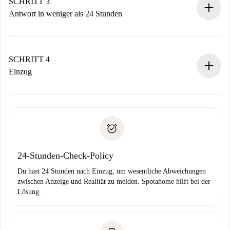
Denk daran, dass wir dich erst belasten, wenn der
SCHRITT 3
Vermieter zustimmt.
Antwort in weniger als 24 Stunden
Der Vermieter hat bis zu 24 Stunden Zeit zu bestätigen.
Sobald die Buchung akzeptiert ist, belasten wir dich und
stellen den Kontakt her.
SCHRITT 4
Wenn der Vermieter ablehnen muss, entstehen keine
Einzug
Kosten und wir schlagen Alternativen vor.
Kläre mit dem Vermieter die Ankunftsdetails,
Benötigte Dokumente bei „
Spotahome plus
“-Objekten.
Schlüsselübergabe usw.
Personalausweis oder Reisepass
Spotahome überweist die erste Zahlung nur, wenn du keine
Zahlungsfähigkeitsnachweis
Probleme meldest.
Bankeinzug
24-Stunden-Check-Policy
Du hast 24 Stunden nach Einzug, um wesentliche Abweichungen
zwischen Anzeige und Realität zu melden. Spotahome hilft bei der
Lösung.