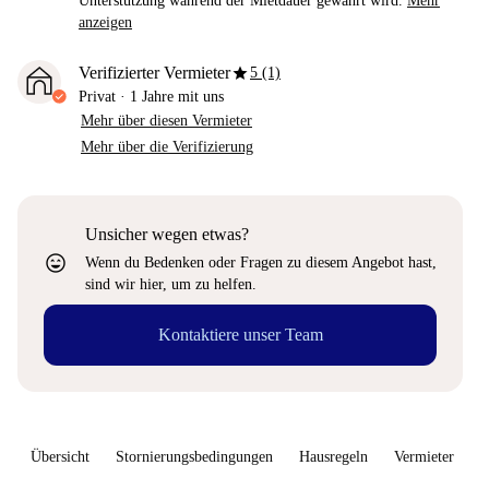
Unterstützung während der Mietdauer gewährt wird.
Mehr
anzeigen
star
Verifizierter Vermieter
5 (1)
Privat
·
1 Jahre
mit uns
Mehr über diesen Vermieter
Mehr über die Verifizierung
Unsicher wegen etwas?
sentiment_very_satisfied
Wenn du Bedenken oder Fragen zu diesem Angebot hast,
sind wir hier, um zu helfen.
Kontaktiere unser Team
Übersicht
Stornierungsbedingungen
Hausregeln
Vermieter
W