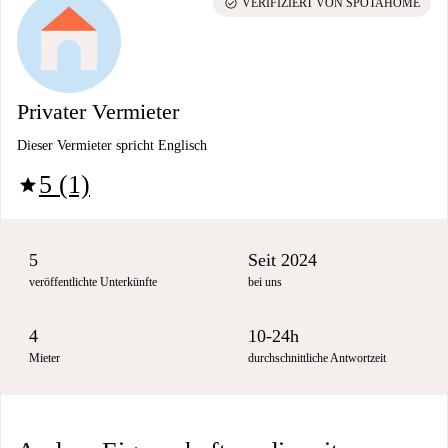
check_circle
VERIFIZIERT VON SPOTAHOME
Privater Vermieter
Dieser Vermieter spricht Englisch
5 (1)
star
5
Seit 2024
veröffentlichte Unterkünfte
bei uns
4
10-24h
Mieter
durchschnittliche Antwortzeit