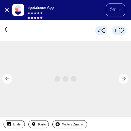
Spotahome App
Öffnen
2
1
Bilder
Karte
Weitere Zimmer