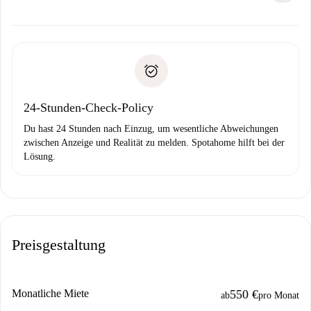
Kosten und wir schlagen Alternativen vor.
Kläre mit dem Vermieter die Ankunftsdetails,
Benötigte Dokumente bei „
Spotahome plus
“-Objekten.
Schlüsselübergabe usw.
Personalausweis oder Reisepass
Spotahome überweist die erste Zahlung nur, wenn du keine
Zahlungsfähigkeitsnachweis
Probleme meldest.
Bankeinzug
24-Stunden-Check-Policy
Du hast 24 Stunden nach Einzug, um wesentliche Abweichungen
zwischen Anzeige und Realität zu melden. Spotahome hilft bei der
Lösung.
Preisgestaltung
Monatliche Miete
550 €
ab
pro Monat