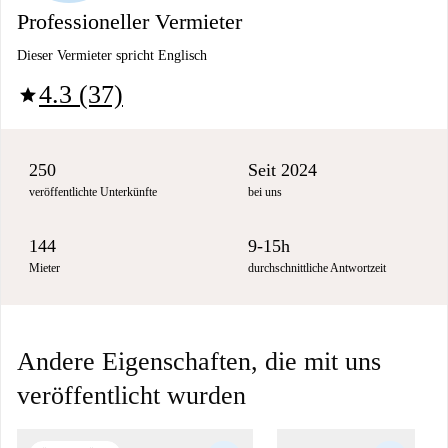
Professioneller Vermieter
Dieser Vermieter spricht Englisch
4.3 (37)
star
250
Seit 2024
veröffentlichte Unterkünfte
bei uns
144
9-15h
Mieter
durchschnittliche Antwortzeit
Andere Eigenschaften, die mit uns
veröffentlicht wurden