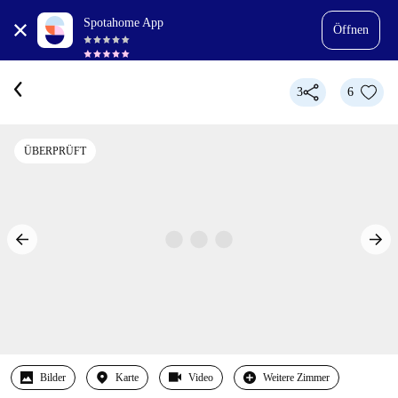
Spotahome App
Öffnen
3
6
ÜBERPRÜFT
Bilder
Karte
Video
Weitere Zimmer