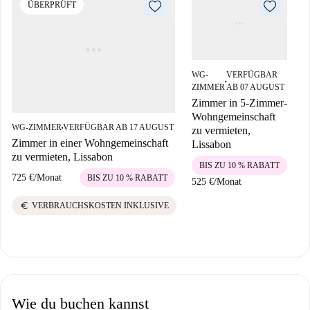
ÜBERPRÜFT
WG-
VERFÜGBAR
W
■
ZIMMER
AB 07 AUGUST
Z
Zimmer in 5-Zimmer-
Z
Wohngemeinschaft
W
WG-ZIMMER
VERFÜGBAR AB 17 AUGUST
zu vermieten,
z
■
Zimmer in einer Wohngemeinschaft
Lissabon
L
zu vermieten, Lissabon
BIS ZU 10 % RABATT
725 €
/
Monat
BIS ZU 10 % RABATT
525 €
/
Monat
5
euro
VERBRAUCHSKOSTEN INKLUSIVE
Wie du buchen kannst