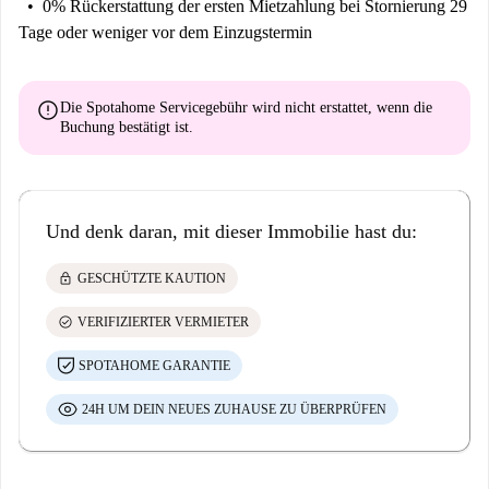
0% Rückerstattung der ersten Mietzahlung
bei Stornierung 29
Tage oder weniger vor dem Einzugstermin
error
Die Spotahome Servicegebühr wird
nicht erstattet
, wenn die
Buchung bestätigt ist.
Und denk daran, mit dieser Immobilie hast du:
lock
GESCHÜTZTE KAUTION
check_circle
VERIFIZIERTER VERMIETER
SPOTAHOME GARANTIE
24H UM DEIN NEUES ZUHAUSE ZU ÜBERPRÜFEN