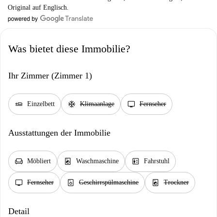
Original auf Englisch.
Was bietet diese Immobilie?
Ihr Zimmer (Zimmer 1)
airline_seat_flat
ac_unit
tv
Einzelbett
Klimaanlage
Fernseher
Ausstattungen der Immobilie
chair
local_laundry_service
elevator
Möbliert
Waschmaschine
Fahrstuhl
tv
dishwasher_gen
local_laundry_service
Fernseher
Geschirrspülmaschine
Trockner
Detail