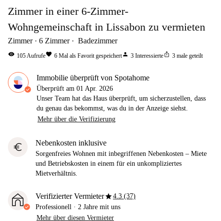
Zimmer in einer 6-Zimmer-
Wohngemeinschaft in Lissabon zu vermieten
Zimmer
6
Zimmer
Badezimmer
visibility
favorite
person
ios_share
105
Aufrufe
6
Mal als Favorit gespeichert
3
Interessierte
3
male geteilt
Immobilie überprüft von Spotahome
Überprüft am
01 Apr. 2026
Unser Team hat das Haus überprüft, um sicherzustellen, dass
du genau das bekommst, was du in der Anzeige siehst.
Mehr über die Verifizierung
Nebenkosten inklusive
euro
Sorgenfreies Wohnen mit inbegriffenen Nebenkosten – Miete
und Betriebskosten in einem für ein unkompliziertes
Mietverhältnis.
star
Verifizierter Vermieter
4.3 (37)
Professionell
·
2 Jahre
mit uns
Mehr über diesen Vermieter