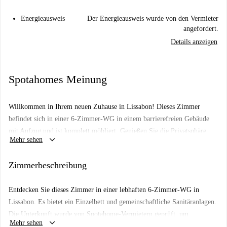
Energieausweis
Der Energieausweis wurde von den Vermieter
angefordert.
Details anzeigen
Spotahomes Meinung
Willkommen in Ihrem neuen Zuhause in Lissabon! Dieses Zimmer
befindet sich in einer 6-Zimmer-WG in einem barrierefreien Gebäude
mit Aufzug und ist komplett möbliert. Genießen Sie die Privatsphäre
keyboard_arrow_down
Mehr sehen
einer eigenen Waschmaschine und seien Sie beruhigt: Spotahome hat
diese Unterkunft persönlich auf ihre Zuverlässigkeit geprüft.
Zimmerbeschreibung
Die Wohnung liegt in einem lebendigen Viertel Lissabons. In der Nähe
können Sie Sehenswürdigkeiten wie das Casa-Museu Doutor Anastácio
Entdecken Sie dieses Zimmer in einer lebhaften 6-Zimmer-WG in
Gonçalves, das Graffiti-Wandbild „Tiger by Kilos“ und das Edifício Art
Lissabon. Es bietet ein Einzelbett und gemeinschaftliche Sanitäranlagen.
Deco erkunden. Auch Orte mit beeindruckenden Wandmalereien und
Die Unterkunft wurde von Spotahome-Vermietern geprüft, um
architektonischer Schönheit wie die Os Gemeos Murals und das Edifício
keyboard_arrow_down
Mehr sehen
Zuverlässigkeit zu gewährleisten. Bitte beachten Sie, dass die Wohnung