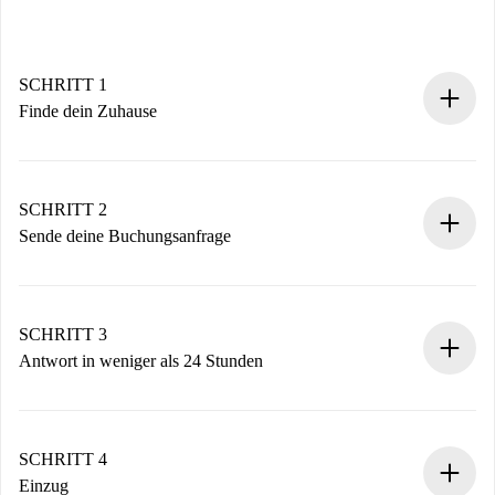
SCHRITT 1
Finde dein Zuhause
100% Online-Buchungsprozess.
Verifizierte Wohnungen und Vermieter.
Du erhältst alle notwendigen Informationen im Voraus.
SCHRITT 2
Sende deine Buchungsanfrage
Sende grundlegende Informationen zu deinem Profil und
deiner Zahlungsmethode.
Denk daran, dass wir dich erst belasten, wenn der
SCHRITT 3
Vermieter zustimmt.
Antwort in weniger als 24 Stunden
Der Vermieter hat bis zu 24 Stunden Zeit zu bestätigen.
Sobald die Buchung akzeptiert ist, belasten wir dich und
stellen den Kontakt her.
SCHRITT 4
Wenn der Vermieter ablehnen muss, entstehen keine
Einzug