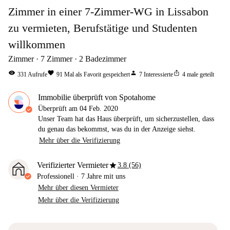
Zimmer in einer 7-Zimmer-WG in Lissabon
zu vermieten, Berufstätige und Studenten
willkommen
Zimmer
7
Zimmer
2
Badezimmer
visibility
favorite
person
ios_share
331
Aufrufe
91
Mal als Favorit gespeichert
7
Interessierte
4
male geteilt
Immobilie überprüft von Spotahome
Überprüft am
04 Feb. 2020
Unser Team hat das Haus überprüft, um sicherzustellen, dass
du genau das bekommst, was du in der Anzeige siehst.
Mehr über die Verifizierung
star
Verifizierter Vermieter
3.8 (56)
Professionell
·
7 Jahre
mit uns
Mehr über diesen Vermieter
Mehr über die Verifizierung