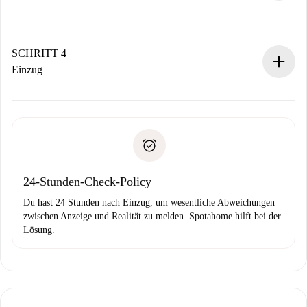
Der Vermieter hat bis zu 24 Stunden Zeit zu bestätigen.
Sobald die Buchung akzeptiert ist, belasten wir dich und
stellen den Kontakt her.
SCHRITT 4
Wenn der Vermieter ablehnen muss, entstehen keine
Einzug
Kosten und wir schlagen Alternativen vor.
Kläre mit dem Vermieter die Ankunftsdetails,
Benötigte Dokumente bei „
Spotahome plus
“-Objekten.
Schlüsselübergabe usw.
Personalausweis oder Reisepass
Spotahome überweist die erste Zahlung nur, wenn du keine
Zahlungsfähigkeitsnachweis
Probleme meldest.
Bankeinzug
24-Stunden-Check-Policy
Du hast 24 Stunden nach Einzug, um wesentliche Abweichungen
zwischen Anzeige und Realität zu melden. Spotahome hilft bei der
Lösung.