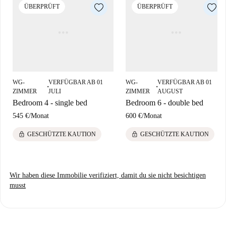
Attraktionen wie der Musik- und Kunsthochschule Emarte, dem Lx
ÜBERPRÜFT
ÜBERPRÜFT
Love Cage, dem Outsider Art Museum und der Tile Street. Auch
Prometeu und Portugal 360 Tours sind bequem zu Fuß erreichbar.
Erleben Sie Lissabons pulsierende Kultur direkt vor Ihrer Haustür.
WG-
VERFÜGBAR AB 01
WG-
VERFÜGBAR AB 01
■
■
ZIMMER
JULI
ZIMMER
AUGUST
Bedroom 4 - single bed
Bedroom 6 - double bed
545 €
/
Monat
600 €
/
Monat
lock
lock
GESCHÜTZTE KAUTION
GESCHÜTZTE KAUTION
Wir haben diese Immobilie verifiziert, damit du sie nicht besichtigen
musst