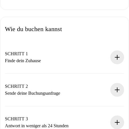
Wie du buchen kannst
SCHRITT 1
Finde dein Zuhause
100% Online-Buchungsprozess.
Verifizierte Wohnungen und Vermieter.
Du erhältst alle notwendigen Informationen im Voraus.
SCHRITT 2
Sende deine Buchungsanfrage
Sende grundlegende Informationen zu deinem Profil und
deiner Zahlungsmethode.
Denk daran, dass wir dich erst belasten, wenn der
SCHRITT 3
Vermieter zustimmt.
Antwort in weniger als 24 Stunden