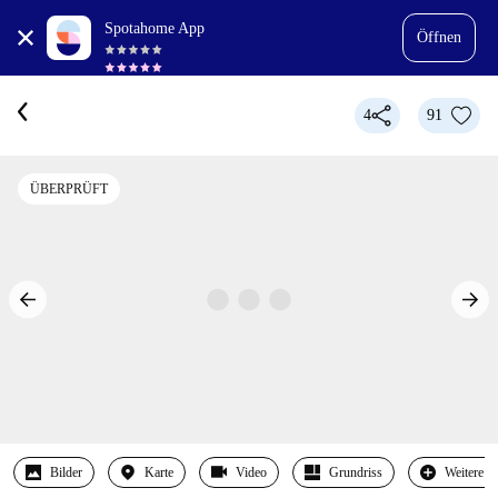
Spotahome App
Öffnen
4
91
ÜBERPRÜFT
Bilder
Karte
Video
Grundriss
Weitere 