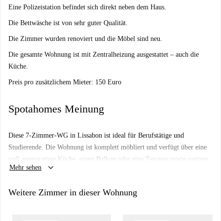
Eine Polizeistation befindet sich direkt neben dem Haus.
Die Bettwäsche ist von sehr guter Qualität.
Die Zimmer wurden renoviert und die Möbel sind neu.
Die gesamte Wohnung ist mit Zentralheizung ausgestattet – auch die
Küche.
Preis pro zusätzlichem Mieter: 150 Euro
Spotahomes Meinung
Diese 7-Zimmer-WG in Lissabon ist ideal für Berufstätige und
Studierende. Die Wohnung ist komplett möbliert und verfügt über eine
voll ausgestattete Küche, einen Balkon oder eine Terrasse sowie weitere
keyboard_arrow_down
Mehr sehen
Annehmlichkeiten. Spotahome hat die Wohnung persönlich geprüft und
sich von ihrer einwandfreien Beschaffenheit und Verfügbarkeit
Weitere Zimmer in dieser Wohnung
überzeugt.
Die Wohnung befindet sich in unmittelbarer Nähe zahlreicher kultureller