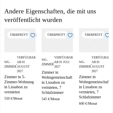
Andere Eigenschaften, die mit uns
veröffentlicht wurden
ÜBERPRÜFT
ÜBERPRÜFT
ÜBERPRÜFT
VERFÜGBAR
VERFÜGBAR
VERFÜGBAR
WG-
WG-
AB 01
AB 01 JULI
WG-
AB 01
■
ZIMMER
■
■
ZIMMER
AUGUST
2027
ZIMMER
AUGUST
2027
2027
Zimmer in
Zimmer in 5-
Zimmer in
Wohngemeinschaft
Zimmer-Wohnung
Wohngemeinschaft
in Lissabon zu
in Lissabon zu
in Lissabon zu
vermieten, 7
vermieten
vermieten, 7
Schlafzimmer
Schlafzimmer
550 €
/
Monat
545 €
/
Monat
600 €
/
Monat