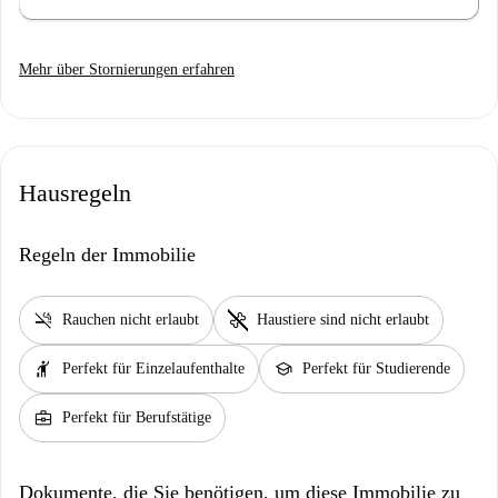
Mehr über Stornierungen erfahren
Hausregeln
Regeln der Immobilie
smoke_free
pet_supplies
Rauchen nicht erlaubt
Haustiere sind nicht erlaubt
hail
school
Perfekt für Einzelaufenthalte
Perfekt für Studierende
business_center
Perfekt für Berufstätige
Dokumente, die Sie benötigen, um diese Immobilie zu