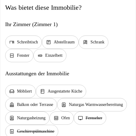
Was bietet diese Immobilie?
Ihr Zimmer (Zimmer 1)
desk
package
dresser
Schreibtisch
Abstellraum
Schrank
window_closed
airline_seat_flat
Fenster
Einzelbett
Ausstattungen der Immobilie
chair
kitchen
Möbliert
Ausgestattete Küche
balcony
water_heater
Balkon oder Terrasse
Naturgas Warmwasserbereitung
water_heater
oven_gen
tv
Naturgasheizung
Ofen
Fernseher
dishwasher_gen
Geschirrspülmaschine