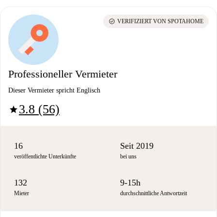
check_circle
VERIFIZIERT VON SPOTAHOME
Professioneller Vermieter
Dieser Vermieter spricht Englisch
3.8 (56)
star
16
Seit 2019
veröffentlichte Unterkünfte
bei uns
132
9-15h
Mieter
durchschnittliche Antwortzeit