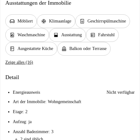
Ausstattungen der Immobilie
chair
ac_unit
dishwasher_gen
Möbliert
Klimaanlage
Geschirrspülmaschine
local_laundry_service
window_open
elevator
Waschmaschine
Ausstattung
Fahrstuhl
kitchen
balcony
Ausgestattete Küche
Balkon oder Terrasse
Zeige alles (16)
Detail
Energieausweis
Nicht verfügbar
Art der Immobilie: Wohngemeinschaft
Etage: 2
Aufzug: ja
Anzahl Badezimmer: 3
2 sind üblich