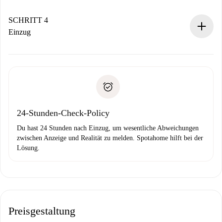
Sobald die Buchung akzeptiert ist, belasten wir dich und
stellen den Kontakt her.
SCHRITT 4
Wenn der Vermieter ablehnen muss, entstehen keine
Einzug
Kosten und wir schlagen Alternativen vor.
Kläre mit dem Vermieter die Ankunftsdetails,
Benötigte Dokumente bei „
Spotahome plus
“-Objekten.
Schlüsselübergabe usw.
Personalausweis oder Reisepass
Spotahome überweist die erste Zahlung nur, wenn du keine
Zahlungsfähigkeitsnachweis
Probleme meldest.
Bankeinzug
24-Stunden-Check-Policy
Du hast 24 Stunden nach Einzug, um wesentliche Abweichungen
zwischen Anzeige und Realität zu melden. Spotahome hilft bei der
Lösung.
Preisgestaltung