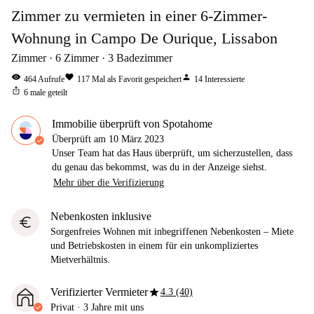
Zimmer zu vermieten in einer 6-Zimmer-
Wohnung in Campo De Ourique, Lissabon
Zimmer
6
Zimmer
3
Badezimmer
visibility
favorite
person
464
Aufrufe
117
Mal als Favorit gespeichert
14
Interessierte
ios_share
6
male geteilt
Immobilie überprüft von Spotahome
Überprüft am
10 März 2023
Unser Team hat das Haus überprüft, um sicherzustellen, dass
du genau das bekommst, was du in der Anzeige siehst.
Mehr über die Verifizierung
Nebenkosten inklusive
euro
Sorgenfreies Wohnen mit inbegriffenen Nebenkosten – Miete
und Betriebskosten in einem für ein unkompliziertes
Mietverhältnis.
star
Verifizierter Vermieter
4.3 (40)
Privat
·
3 Jahre
mit uns