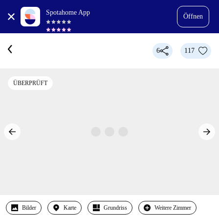
Spotahome App
Öffnen
6
117
ÜBERPRÜFT
Bilder
Karte
Grundriss
Weitere Zimmer