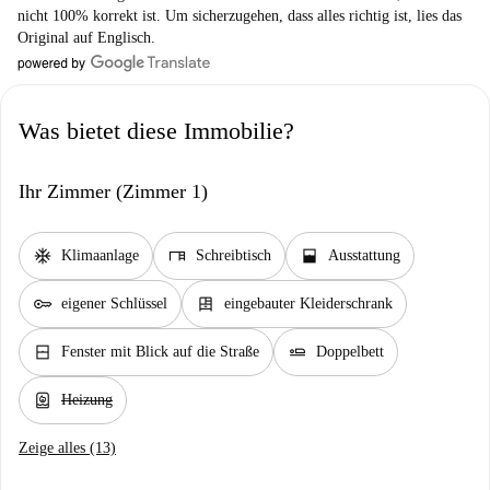
nicht 100% korrekt ist. Um sicherzugehen, dass alles richtig ist, lies das
Original auf Englisch.
Was bietet diese Immobilie?
Ihr Zimmer (Zimmer 1)
ac_unit
desk
window_open
Klimaanlage
Schreibtisch
Ausstattung
key
dresser
eigener Schlüssel
eingebauter Kleiderschrank
window_closed
airline_seat_flat
Fenster mit Blick auf die Straße
Doppelbett
water_heater
Heizung
Zeige alles (13)