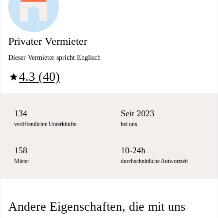
Privater Vermieter
Dieser Vermieter spricht Englisch
4.3 (40)
star
134
Seit 2023
veröffentlichte Unterkünfte
bei uns
158
10-24h
Mieter
durchschnittliche Antwortzeit
Andere Eigenschaften, die mit uns