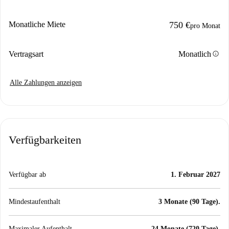
Monatliche Miete
750 €
pro Monat
info
Vertragsart
Monatlich
Alle Zahlungen anzeigen
Verfügbarkeiten
Verfügbar ab
1. Februar 2027
Mindestaufenthalt
3 Monate (90 Tage).
Maximaler Aufenthalt
24 Monate (720 Tage).