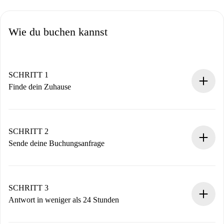
Wie du buchen kannst
SCHRITT 1
Finde dein Zuhause
100% Online-Buchungsprozess.
Verifizierte Wohnungen und Vermieter.
Du erhältst alle notwendigen Informationen im Voraus.
SCHRITT 2
Sende deine Buchungsanfrage
Sende grundlegende Informationen zu deinem Profil und
deiner Zahlungsmethode.
Denk daran, dass wir dich erst belasten, wenn der
SCHRITT 3
Vermieter zustimmt.
Antwort in weniger als 24 Stunden
Der Vermieter hat bis zu 24 Stunden Zeit zu bestätigen.