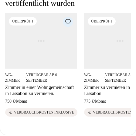
veröffentlicht wurden
ÜBERPRÜFT
ÜBERPRÜFT
WG-
VERFÜGBAR AB 01
WG-
VERFÜGBAR AB 0
■
■
ZIMMER
SEPTEMBER
ZIMMER
SEPTEMBER
Zimmer in einer Wohngemeinschaft
Zimmer zu vermieten in W
in Lissabon zu vermieten.
Lissabon
750 €
/
Monat
775 €
/
Monat
euro
euro
VERBRAUCHSKOSTEN INKLUSIVE
VERBRAUCHSKOSTEN I