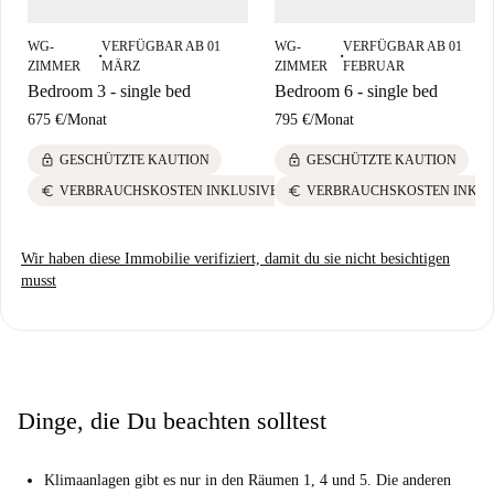
WG-
VERFÜGBAR AB 01
WG-
VERFÜGBAR AB 01
■
■
ZIMMER
MÄRZ
ZIMMER
FEBRUAR
Bedroom 3 - single bed
Bedroom 6 - single bed
675 €
/
Monat
795 €
/
Monat
lock
lock
GESCHÜTZTE KAUTION
GESCHÜTZTE KAUTION
euro
euro
VERBRAUCHSKOSTEN INKLUSIVE
VERBRAUCHSKOSTEN INKLU
Wir haben diese Immobilie verifiziert, damit du sie nicht besichtigen
musst
Dinge, die Du beachten solltest
Klimaanlagen gibt es nur in den Räumen 1, 4 und 5. Die anderen