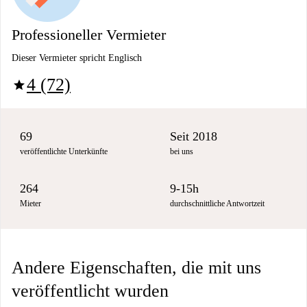
Professioneller Vermieter
Dieser Vermieter spricht Englisch
4 (72)
star
69
Seit 2018
veröffentlichte Unterkünfte
bei uns
264
9-15h
Mieter
durchschnittliche Antwortzeit
Andere Eigenschaften, die mit uns
veröffentlicht wurden