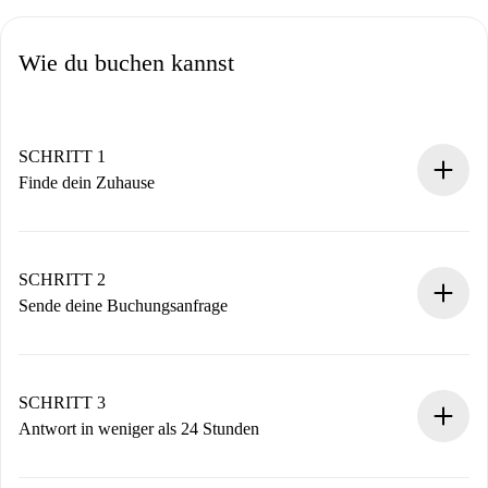
Wie du buchen kannst
SCHRITT 1
Finde dein Zuhause
100% Online-Buchungsprozess.
Verifizierte Wohnungen und Vermieter.
Du erhältst alle notwendigen Informationen im Voraus.
SCHRITT 2
Sende deine Buchungsanfrage
Sende grundlegende Informationen zu deinem Profil und
deiner Zahlungsmethode.
Denk daran, dass wir dich erst belasten, wenn der
SCHRITT 3
Vermieter zustimmt.
Antwort in weniger als 24 Stunden
Der Vermieter hat bis zu 24 Stunden Zeit zu bestätigen.