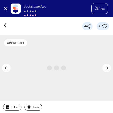
Spotahome App
Öffnen
4
4
ÜBERPRÜFT
Bilder
Karte