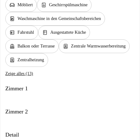
chair
dishwasher_gen
Möbliert
Geschirrspülmaschine
local_laundry_service
Waschmaschine in den Gemeinschaftsbereichen
elevator
kitchen
Fahrstuhl
Ausgestattete Küche
balcony
water_heater
Balkon oder Terrasse
Zentrale Warmwasserbereitung
water_heater
Zentralheizung
Zeige alles (13)
Zimmer 1
Zimmer 2
Detail