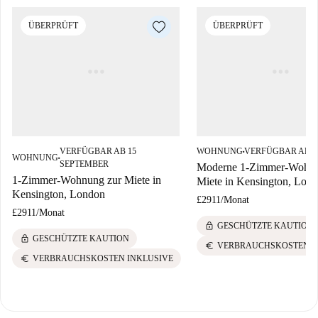
ÜBERPRÜFT
ÜBERPRÜFT
VERFÜGBAR AB 15
WOHNUNG
VERFÜGBAR AB 2
■
WOHNUNG
■
SEPTEMBER
Moderne 1-Zimmer-Wohnu
1-Zimmer-Wohnung zur Miete in
Miete in Kensington, Lon
Kensington, London
£2911
/
Monat
£2911
/
Monat
lock
GESCHÜTZTE KAUTION
lock
GESCHÜTZTE KAUTION
euro
VERBRAUCHSKOSTEN I
euro
VERBRAUCHSKOSTEN INKLUSIVE