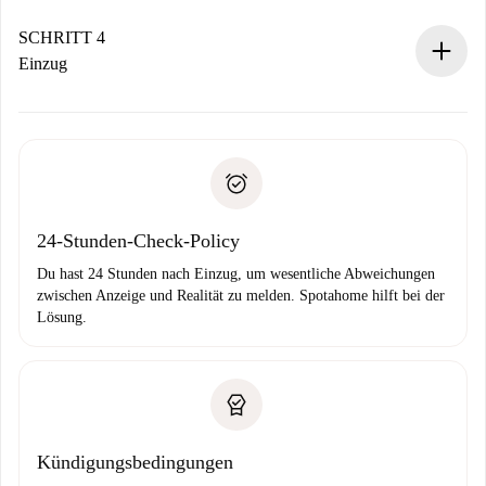
Sobald die Buchung akzeptiert ist, belasten wir dich und
stellen den Kontakt her.
SCHRITT 4
Wenn der Vermieter ablehnen muss, entstehen keine
Einzug
Kosten und wir schlagen Alternativen vor.
Kläre mit dem Vermieter die Ankunftsdetails,
Benötigte Dokumente bei „
Spotahome plus
“-Objekten.
Schlüsselübergabe usw.
Personalausweis oder Reisepass
Spotahome überweist die erste Zahlung nur, wenn du keine
Zahlungsfähigkeitsnachweis
Probleme meldest.
Bankeinzug
24-Stunden-Check-Policy
Du hast 24 Stunden nach Einzug, um wesentliche Abweichungen
zwischen Anzeige und Realität zu melden. Spotahome hilft bei der
Lösung.
Kündigungsbedingungen