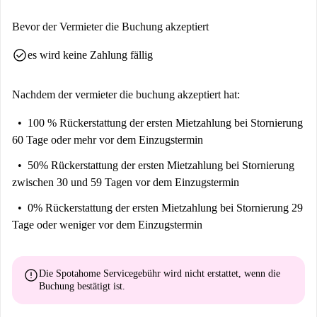
Box, die Garden Lodge Queen Londra und Wetherby Mews, die alle zu
Fuß erreichbar sind. Erleben Sie dieses pulsierende Viertel und seine
Bevor der Vermieter die Buchung akzeptiert
einzigartigen Attraktionen!
check_circle
es wird keine Zahlung fällig
Nachdem der vermieter die buchung akzeptiert hat:
100 % Rückerstattung der ersten Mietzahlung
bei Stornierung
60 Tage oder mehr vor dem Einzugstermin
50% Rückerstattung der ersten Mietzahlung
bei Stornierung
zwischen 30 und 59 Tagen vor dem Einzugstermin
0% Rückerstattung der ersten Mietzahlung
bei Stornierung 29
Tage oder weniger vor dem Einzugstermin
error
Die Spotahome Servicegebühr wird
nicht erstattet
, wenn die
Buchung bestätigt ist.