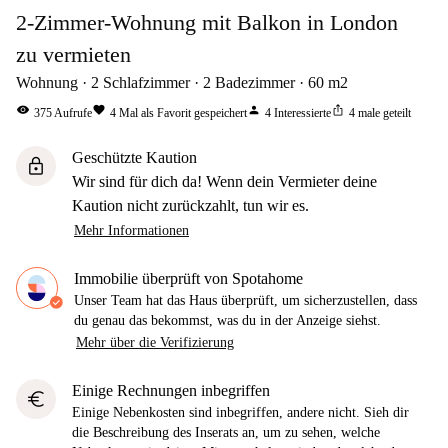
2-Zimmer-Wohnung mit Balkon in London
zu vermieten
Wohnung
2
Schlafzimmer
2
Badezimmer
60
m2
visibility
favorite
person
ios_share
375
Aufrufe
4
Mal als Favorit gespeichert
4
Interessierte
4
male geteilt
Geschützte Kaution
lock
Wir sind für dich da! Wenn dein Vermieter deine
Kaution nicht zurückzahlt, tun wir es.
Mehr Informationen
Immobilie überprüft von Spotahome
Unser Team hat das Haus überprüft, um sicherzustellen, dass
du genau das bekommst, was du in der Anzeige siehst.
Mehr über die Verifizierung
Einige Rechnungen inbegriffen
euro
Einige Nebenkosten sind inbegriffen, andere nicht. Sieh dir
die Beschreibung des Inserats an, um zu sehen, welche