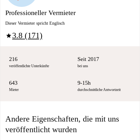
Professioneller Vermieter
Dieser Vermieter spricht Englisch
3.8 (171)
star
216
Seit 2017
veröffentlichte Unterkünfte
bei uns
643
9-15h
Mieter
durchschnittliche Antwortzeit
Andere Eigenschaften, die mit uns
veröffentlicht wurden