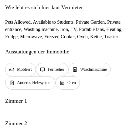
Wie lebt es sich hier laut Vermieter
Pets Allowed, Available to Students, Private Garden, Private
entrance, Washing machine, Iron, TV, Portable fans, Heating,
Fridge, Microwave, Freezer, Cooker, Oven, Kettle, Toaster
Ausstattungen der Immobilie
chair
tv
local_laundry_service
Möbliert
Fernseher
Waschmaschine
water_heater
oven_gen
Anderes Heizsystem
Ofen
Zimmer 1
Zimmer 2