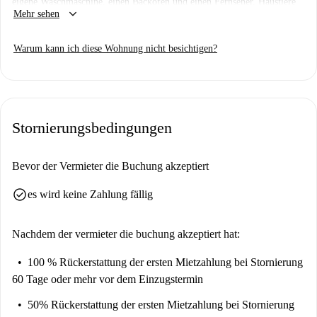
eigene Waschmaschine, einen Backofen und einen Fernseher. Haustiere
keyboard_arrow_down
Mehr sehen
sind erlaubt, und alle Nebenkosten (Strom, Wasser, Gas und WLAN)
sind in der Miete enthalten. Obwohl die Wohnung nicht von einem
Warum kann ich diese Wohnung nicht besichtigen?
Spotahome-Mitarbeiter überprüft wurde, werden alle Vermieter auf
Spotahome sorgfältig geprüft.
Die Wohnung befindet sich im lebhaften Londoner Stadtteil E15. In der
Nähe finden Sie zahlreiche Bildungseinrichtungen wie die University of
Stornierungsbedingungen
East London – Stratford sowie Sehenswürdigkeiten wie Restaurants wie
The Green und Olympia Fish & Chips. Auch historische Stätten wie
Maryland Point und das John Heminges & Henry Cordell Memorial sind
Bevor der Vermieter die Buchung akzeptiert
schnell zu erreichen.
check_circle
es wird keine Zahlung fällig
Nachdem der vermieter die buchung akzeptiert hat:
100 % Rückerstattung der ersten Mietzahlung
bei Stornierung
60 Tage oder mehr vor dem Einzugstermin
50% Rückerstattung der ersten Mietzahlung
bei Stornierung