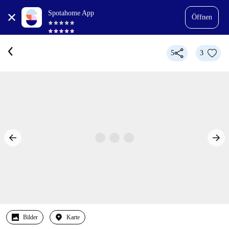
Spotahome App
Öffnen
5
3
Bilder
Karte