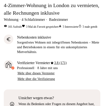
4-Zimmer-Wohnung in London zu vermieten,
alle Rechnungen inklusive
Wohnung
4
Schlafzimmer
Badezimmer
visibility
favorite
person
ios_share
161
Aufrufe
3
Mal als Favorit gespeichert
5
Interessierte
5
male geteilt
Nebenkosten inklusive
euro
Sorgenfreies Wohnen mit inbegriffenen Nebenkosten – Miete
und Betriebskosten in einem für ein unkompliziertes
Mietverhältnis.
star
Verifizierter Vermieter
3.8 (171)
Professionell
·
8 Jahre
mit uns
Mehr über diesen Vermieter
Mehr über die Verifizierung
Unsicher wegen etwas?
sentiment_very_satisfied
Wenn du Bedenken oder Fragen zu diesem Angebot hast,