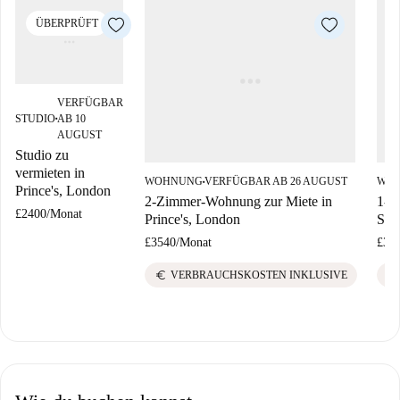
ÜBERPRÜFT
VERFÜGBAR
STUDIO
AB 10
■
AUGUST
Studio zu
vermieten in
WOHNUNG
VERFÜGBAR AB 26 AUGUST
WO
■
Prince's, London
2-Zimmer-Wohnung zur Miete in
1-Z
£2400
/
Monat
Prince's, London
Sta
£3540
/
Monat
£34
euro
euro
VERBRAUCHSKOSTEN INKLUSIVE