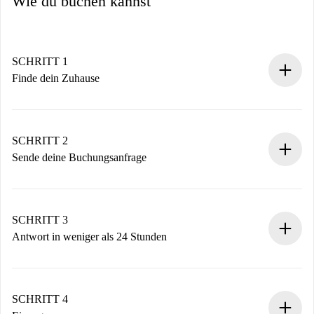
Wie du buchen kannst
SCHRITT 1
Finde dein Zuhause
100% Online-Buchungsprozess.
Verifizierte Wohnungen und Vermieter.
Du erhältst alle notwendigen Informationen im Voraus.
SCHRITT 2
Sende deine Buchungsanfrage
Sende grundlegende Informationen zu deinem Profil und
deiner Zahlungsmethode.
Denk daran, dass wir dich erst belasten, wenn der
SCHRITT 3
Vermieter zustimmt.
Antwort in weniger als 24 Stunden
Der Vermieter hat bis zu 24 Stunden Zeit zu bestätigen.
Sobald die Buchung akzeptiert ist, belasten wir dich und
stellen den Kontakt her.
SCHRITT 4