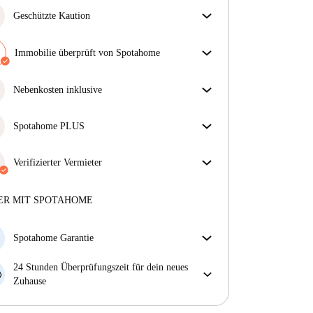
Geschützte Kaution
Wir sind für dich da! Wenn dein Vermieter deine
Kaution nicht zurückzahlt, tun wir es.
Immobilie überprüft von Spotahome
Mehr Informationen
Unser Team hat das Haus überprüft, um
sicherzustellen, dass du genau das bekommst, was du
Nebenkosten inklusive
in der Anzeige siehst.
Sorgenfreies Wohnen mit inbegriffenen Nebenkosten
Mehr über die Verifizierung
– Miete und Betriebskosten in einem für ein
Spotahome PLUS
unkompliziertes Mietverhältnis.
Bietet den sichersten Aufenthalt für unsere Mieter,
indem Zugang zu höchsten Sicherheitsstandards und
Verifizierter Vermieter
zusätzlicher Unterstützung während der Mietdauer
Professionell
·
6 Monate
bei uns
gewährt wird.
Mehr anzeigen
Mehr über diesen Vermieter
ER MIT SPOTAHOME
Mehr über die Verifizierung
Spotahome Garantie
Falls der Vermieter deine Buchung kurzfristig
24 Stunden Überprüfungszeit für dein neues
storniert, werden wir dir entweder A) ein Hotel
Zuhause
bezahlen und dir helfen eine neue Wohnung zu
Bei Abweichungen vom Inserat, melde dich sofort
finden oder B) den gezahlten Betrag vollständig
innerhalb von 24 Stunden, damit wir das Problem