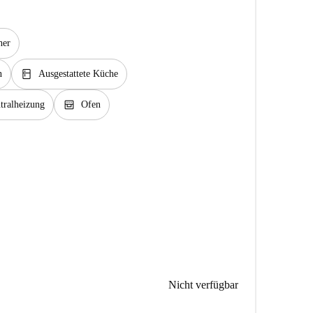
her
kitchen
n
Ausgestattete Küche
oven_gen
tralheizung
Ofen
Nicht verfügbar