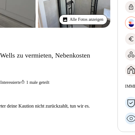
lock
Alle Fotos anzeigen
euro
Wells zu vermieten, Nebenkosten
ios_share
Interessierte
1
male geteilt
IMM
er deine Kaution nicht zurückzahlt, tun wir es.