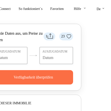
keyboard_arrow_down
keyboard_arrow_down
Connect
So funktioniert´s
Favoriten
Hilfe
De
le Daten aus, um Preise zu
1
23
en
INZUGSDATUM
AUSZUGSDATUM
Verfügbarkeit überprüfen
DIESER IMMOBILIE