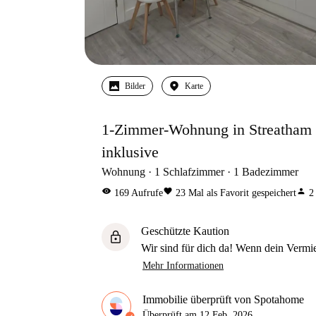
Bilder
Karte
1-Zimmer-Wohnung in Streatham 
inklusive
Wohnung
1
Schlafzimmer
1
Badezimmer
visibility
favorite
person
169
Aufrufe
23
Mal als Favorit gespeichert
2
Geschützte Kaution
lock
Wir sind für dich da! Wenn dein Vermiet
Mehr Informationen
Immobilie überprüft von Spotahome
Überprüft am
12 Feb. 2026