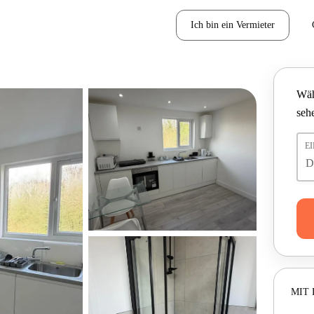
Ich bin ein Vermieter
Wäh
seh
E
MIT 