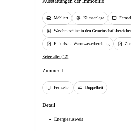
Ausstattungen der Immobilie
chair
ac_unit
tv
Möbliert
Klimaanlage
Fernse
local_laundry_service
Waschmaschine in den Gemeinschaftsbereiche
water_heater
water_heater
Elektrische Warmwasserbereitung
Zen
Zeige alles (12)
Zimmer 1
tv
airline_seat_flat
Fernseher
Doppelbett
Detail
Energieausweis