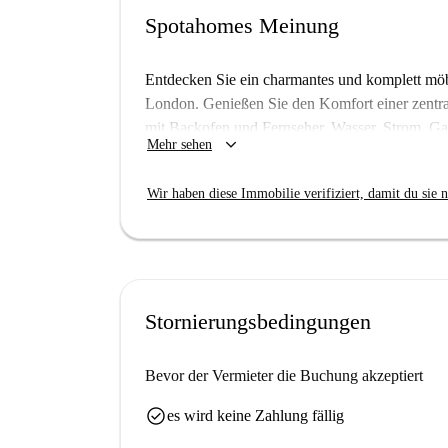
Spotahomes Meinung
Entdecken Sie ein charmantes und komplett möb
London. Genießen Sie den Komfort einer zentra
mit Backofen und Fernseher. Wasser, Strom, G
keyboard_arrow_down
Mehr sehen
unkompliziert für Mieter. Dieses Apartment wur
auf Vertrauen und Qualität verlassen können.
Wir haben diese Immobilie verifiziert, damit du sie n
Streatham Wells ist ein lebendiges Viertel mit 
französische Restaurant Le Tour de France ist nu
Erlebnissen ein. Sichern Sie sich noch heute m
Zuhause!
Stornierungsbedingungen
Bevor der Vermieter die Buchung akzeptiert
check_circle
es wird keine Zahlung fällig