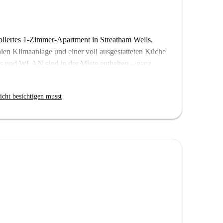
liertes 1-Zimmer-Apartment in Streatham Wells,
len Klimaanlage und einer voll ausgestatteten Küche
as und WLAN sind in der Miete enthalten – ganz
de von Spotahome persönlich geprüft, sodass Sie sich
icht besichtigen musst
vielen Annehmlichkeiten in unmittelbarer Nähe. Das
r wenige Schritte entfernt und lädt zu kulinarischen
it Spotahome dieses charmante Apartment als Ihr neues