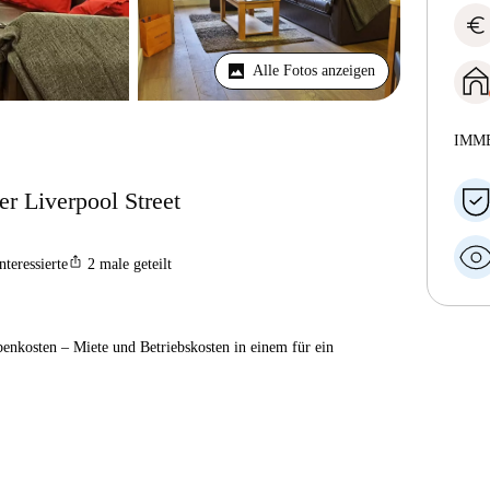
euro
Alle Fotos anzeigen
IMM
r Liverpool Street
ios_share
nteressierte
2
male geteilt
enkosten – Miete und Betriebskosten in einem für ein