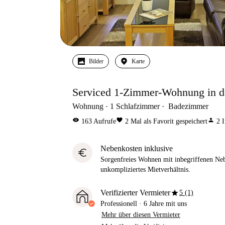
Bilder
Karte
Serviced 1-Zimmer-Wohnung in de
Wohnung
1
Schlafzimmer
Badezimmer
visibility
favorite
person
163
Aufrufe
2
Mal als Favorit gespeichert
2
I
Nebenkosten inklusive
euro
Sorgenfreies Wohnen mit inbegriffenen Neb
unkompliziertes Mietverhältnis.
star
Verifizierter Vermieter
5 (1)
Professionell
·
6 Jahre
mit uns
Mehr über diesen Vermieter