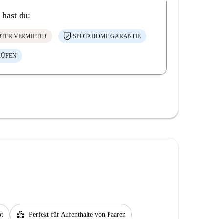
 hast du:
ERTER VERMIETER
SPOTAHOME GARANTIE
RÜFEN
partner_heart
bt
Perfekt für Aufenthalte von Paaren