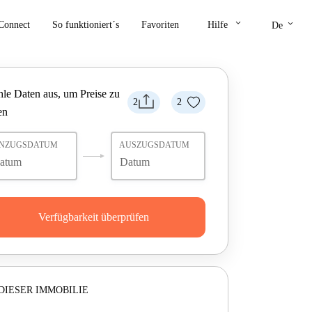
keyboard_arrow_down
keyboard_arrow_down
Connect
So funktioniert´s
Favoriten
Hilfe
De
le Daten aus, um Preise zu
2
2
en
INZUGSDATUM
AUSZUGSDATUM
Verfügbarkeit überprüfen
DIESER IMMOBILIE