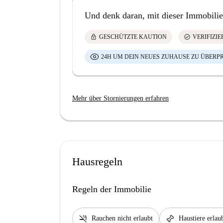
Und denk daran, mit dieser Immobilie
lock
check_circle
GESCHÜTZTE KAUTION
VERIFIZI
24H UM DEIN NEUES ZUHAUSE ZU ÜBERP
Mehr über Stornierungen erfahren
Hausregeln
Regeln der Immobilie
smoke_free
pet_supplies
Rauchen nicht erlaubt
Haustiere erlau