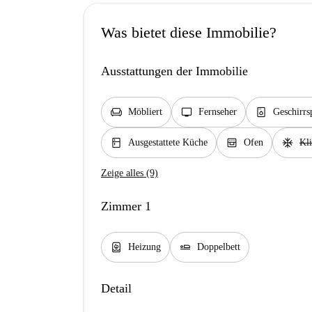
Was bietet diese Immobilie?
Ausstattungen der Immobilie
chair
tv
dishwasher_gen
Möbliert
Fernseher
Geschirrs
kitchen
oven_gen
ac_unit
Ausgestattete Küche
Ofen
Kl
Zeige alles (9)
Zimmer 1
water_heater
airline_seat_flat
Heizung
Doppelbett
Detail