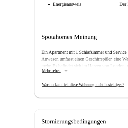
Energieausweis
Der 
Spotahomes Meinung
Ein Apartment mit 1 Schlafzimmer und Service z
Anwesen umfasst einen Geschirrspüler, eine Wa
mehr. Es befindet sich im Herzen von London
keyboard_arrow_down
Mehr sehen
Street sowie zahlreichen Geschäften, Restaurant
Wichtig: Wir haben diesen Ort noch nicht besu
Warum kann ich diese Wohnung nicht besichtigen?
auf Spotahome zu besuchen. Kommen Sie also b
Fotos zu erhalten.
Diese Eigenschaft gehört zu einer Gruppe. Dies b
Einheiten im Gebäude gibt. Was Sie oben sehen,
Stornierungsbedingungen
dem, was Sie tatsächlich mieten.
Art der Immobilie:
Wohnung