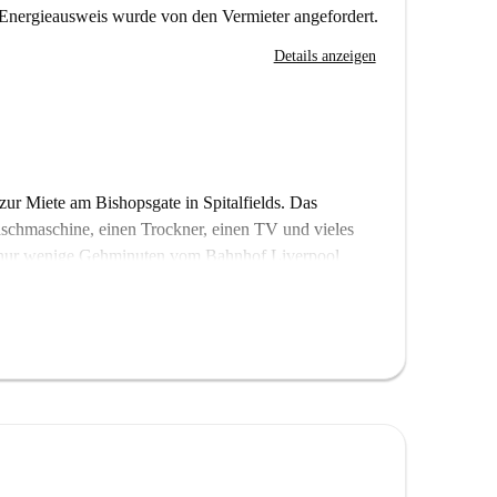
Energieausweis wurde von den Vermieter angefordert.
Details anzeigen
ur Miete am Bishopsgate in Spitalfields. Das
schmaschine, einen Trockner, einen TV und vieles
, nur wenige Gehminuten vom Bahnhof Liverpool
s und Cafés in der Nähe entfernt.
cht. Wir senden Homecheckers, um jedes Apartment
ald zurück, um eine Führung sowie 360 ° - und HD-
edeutet, dass es einige andere fast identische
 unterscheidet sich möglicherweise geringfügig von