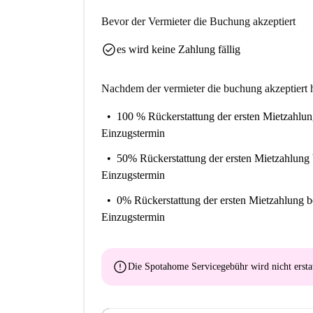
Bevor der Vermieter die Buchung akzeptiert
Anzahl der Schlafzimmer:
1
check_circle
es wird keine Zahlung fällig
Anzahl der Badezimmer:
1
Aufzug:
Nr
Nachdem der vermieter die buchung akzeptiert h
Wi-Fi enthalten:
Ja
100 % Rückerstattung der ersten Mietzahlu
Einzugstermin
50% Rückerstattung der ersten Mietzahlung
Einzugstermin
0% Rückerstattung der ersten Mietzahlung
b
Einzugstermin
error
Die Spotahome Servicegebühr wird
nicht ersta