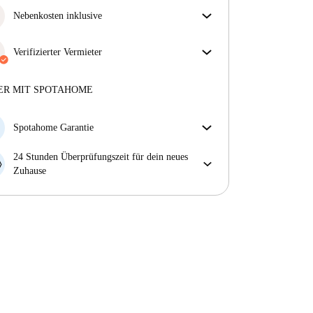
Nebenkosten inklusive
Sorgenfreies Wohnen mit inbegriffenen Nebenkosten
– Miete und Betriebskosten in einem für ein
Verifizierter Vermieter
unkompliziertes Mietverhältnis.
Professionell
·
6 Jahre
mit uns
Mehr über diesen Vermieter
ER MIT SPOTAHOME
Mehr über die Verifizierung
Spotahome Garantie
Falls der Vermieter deine Buchung kurzfristig
24 Stunden Überprüfungszeit für dein neues
storniert, werden wir dir entweder A) ein Hotel
Zuhause
bezahlen und dir helfen eine neue Wohnung zu
Bei Abweichungen vom Inserat, melde dich sofort
finden oder B) den gezahlten Betrag vollständig
innerhalb von 24 Stunden, damit wir das Problem
zurückerstatten.
lösen können.