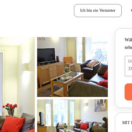
Ich bin ein Vermieter
Wäh
seh
E
MIT 