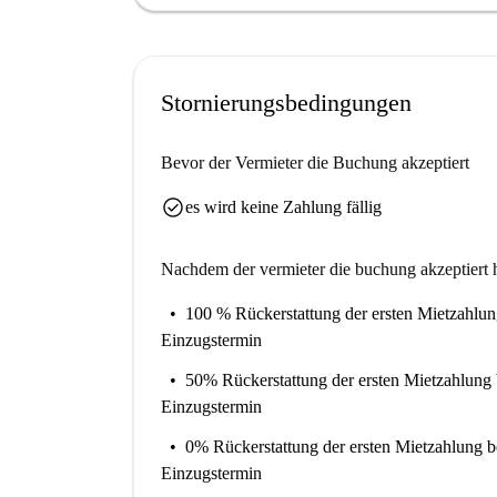
Sehenswürdigkeiten. Das renommierte Thoresby 
Auch der Supermarkt Co-op ist in unmittelbarer 
Victoria Miro Gallery, die U-Bahn-Stationen Old
erreichen und bieten Ihnen optimale Anbindung 
Stornierungsbedingungen
kulturelle Angebote. Erleben Sie komfortables
Bevor der Vermieter die Buchung akzeptiert
check_circle
es wird keine Zahlung fällig
Nachdem der vermieter die buchung akzeptiert h
100 % Rückerstattung der ersten Mietzahlu
Einzugstermin
50% Rückerstattung der ersten Mietzahlung
Einzugstermin
0% Rückerstattung der ersten Mietzahlung
b
Einzugstermin