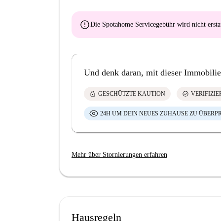
error
Die Spotahome Servicegebühr wird
nicht ersta
Und denk daran, mit dieser Immobilie
lock
check_circle
GESCHÜTZTE KAUTION
VERIFIZI
24H UM DEIN NEUES ZUHAUSE ZU ÜBERP
Mehr über Stornierungen erfahren
Hausregeln