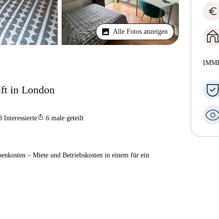
euro
Alle Fotos anzeigen
IMM
ft in London
ios_share
8
Interessierte
6
male geteilt
enkosten – Miete und Betriebskosten in einem für ein