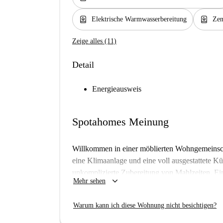
water_heater
water_heater
Elektrische Warmwasserbereitung
Zen
Zeige alles (11)
Detail
Energieausweis
Spotahomes Meinung
Willkommen in einer möblierten Wohngemeinsch
eine Klimaanlage und eine voll ausgestattete Kü
unkomplizierte Zubereitung von Mahlzeiten. E
keyboard_arrow_down
Mehr sehen
und alle Nebenkosten – Strom, Wasser, WLAN un
Sie sorgenfreies Wohnen.
Warum kann ich diese Wohnung nicht besichtigen?
Die erstklassige Lage des Apartments in Hoxto