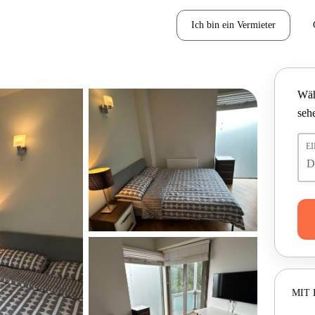
Ich bin ein Vermieter
Wäh
seh
E
MIT 