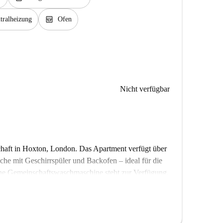
oven_gen
tralheizung
Ofen
Nicht verfügbar
aft in Hoxton, London. Das Apartment verfügt über
che mit Geschirrspüler und Backofen – ideal für die
ine Gemeinschaftswaschmaschine steht zur Verfügung,
d Gas – sind in der Miete enthalten. So genießen
n ermöglicht Ihnen den bequemen Zugang zu vielen