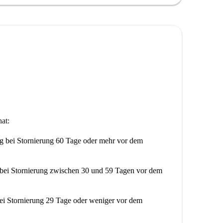
House befindet sich nur wenige Meter entfernt.
Nähe und bietet alles für den täglichen Bedarf. Die
 Street und Moorgate sind ebenfalls schnell zu
an den öffentlichen Nahverkehr sowie vielfältige
 und unkompliziertes Wohnen in London.
at:
ng
bei Stornierung 60 Tage oder mehr vor dem
bei Stornierung zwischen 30 und 59 Tagen vor dem
ei Stornierung 29 Tage oder weniger vor dem