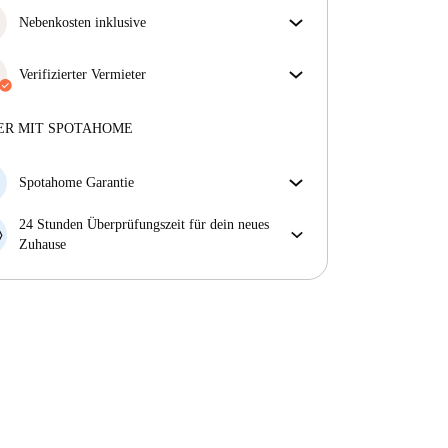
Nebenkosten inklusive
Sorgenfreies Wohnen mit inbegriffenen Nebenkosten
– Miete und Betriebskosten in einem für ein
Verifizierter Vermieter
unkompliziertes Mietverhältnis.
Privat
·
2 Jahre
mit uns
Mehr über diesen Vermieter
ER MIT SPOTAHOME
Mehr über die Verifizierung
Spotahome Garantie
Falls der Vermieter deine Buchung kurzfristig
24 Stunden Überprüfungszeit für dein neues
storniert, werden wir dir entweder A) ein Hotel
Zuhause
bezahlen und dir helfen eine neue Wohnung zu
Bei Abweichungen vom Inserat, melde dich sofort
finden oder B) den gezahlten Betrag vollständig
innerhalb von 24 Stunden, damit wir das Problem
zurückerstatten.
lösen können.