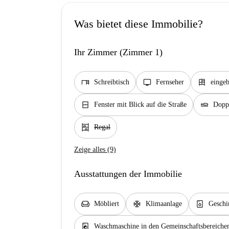
Was bietet diese Immobilie?
Ihr Zimmer (Zimmer 1)
desk
tv
dresser
Schreibtisch
Fernseher
eingeb
window_closed
airline_seat_flat
Fenster mit Blick auf die Straße
Doppe
shelves
Regal
Zeige alles (9)
Ausstattungen der Immobilie
chair
ac_unit
dishwasher_gen
Möbliert
Klimaanlage
Geschi
local_laundry_service
Waschmaschine in den Gemeinschaftsbereiche