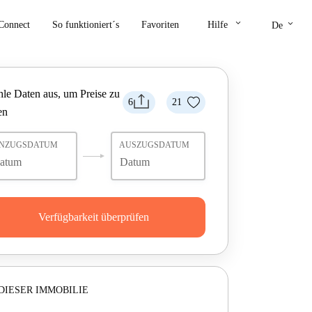
keyboard_arrow_down
keyboard_arrow_down
Connect
So funktioniert´s
Favoriten
Hilfe
De
le Daten aus, um Preise zu
6
21
en
INZUGSDATUM
AUSZUGSDATUM
Verfügbarkeit überprüfen
DIESER IMMOBILIE