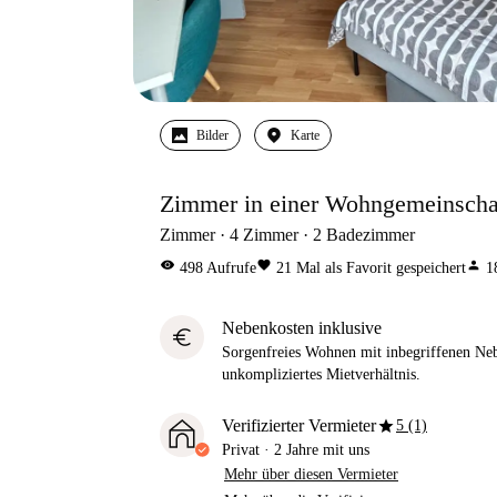
Bilder
Karte
Zimmer in einer Wohngemeinscha
Zimmer
4
Zimmer
2
Badezimmer
visibility
favorite
person
498
Aufrufe
21
Mal als Favorit gespeichert
1
Nebenkosten inklusive
euro
Sorgenfreies Wohnen mit inbegriffenen Neb
unkompliziertes Mietverhältnis.
star
Verifizierter Vermieter
5 (1)
Privat
·
2 Jahre
mit uns
Mehr über diesen Vermieter