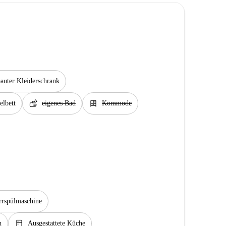
auter Kleiderschrank
soap
dresser
lbett
eigenes Bad
Kommode
rrspülmaschine
kitchen
n
Ausgestattete Küche