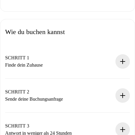
Wie du buchen kannst
SCHRITT 1
Finde dein Zuhause
100% Online-Buchungsprozess.
Verifizierte Wohnungen und Vermieter.
Du erhältst alle notwendigen Informationen im Voraus.
SCHRITT 2
Sende deine Buchungsanfrage
Sende grundlegende Informationen zu deinem Profil und
deiner Zahlungsmethode.
Denk daran, dass wir dich erst belasten, wenn der
SCHRITT 3
Vermieter zustimmt.
Antwort in weniger als 24 Stunden