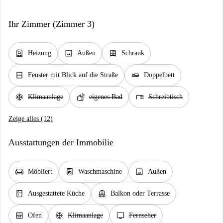
Ihr Zimmer (Zimmer 3)
water_heater
image
dresser
Heizung
Außen
Schrank
window_closed
airline_seat_flat
Fenster mit Blick auf die Straße
Doppelbett
ac_unit
soap
desk
Klimaanlage
eigenes Bad
Schreibtisch
Zeige alles (12)
Ausstattungen der Immobilie
chair
local_laundry_service
image
Möbliert
Waschmaschine
Außen
kitchen
balcony
Ausgestattete Küche
Balkon oder Terrasse
oven_gen
ac_unit
tv
Ofen
Klimaanlage
Fernseher