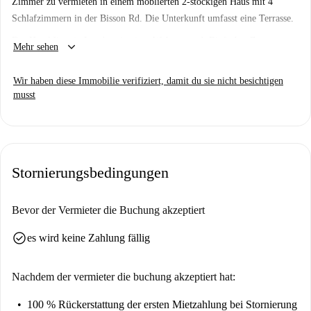
Zimmer zu vermieten in einem möblierten 2-stöckigen Haus mit 4
Schlafzimmern in der Bisson Rd. Die Unterkunft umfasst eine Terrasse.
Das Hotel liegt in London, in einer Wohngegend. Einfacher Zugang zu
keyboard_arrow_down
Mehr sehen
öffentlichen Verkehrsmitteln. In der Nähe von Supermärkten,
Restaurants und Parks.
Wir haben diese Immobilie verifiziert, damit du sie nicht besichtigen
musst
Stornierungsbedingungen
Bevor der Vermieter die Buchung akzeptiert
check_circle
es wird keine Zahlung fällig
Nachdem der vermieter die buchung akzeptiert hat:
100 % Rückerstattung der ersten Mietzahlung
bei Stornierung