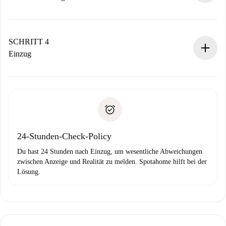
Der Vermieter hat bis zu 24 Stunden Zeit zu bestätigen.
Sobald die Buchung akzeptiert ist, belasten wir dich und
stellen den Kontakt her.
SCHRITT 4
Wenn der Vermieter ablehnen muss, entstehen keine
Einzug
Kosten und wir schlagen Alternativen vor.
Kläre mit dem Vermieter die Ankunftsdetails,
Benötigte Dokumente bei „
Spotahome plus
“-Objekten.
Schlüsselübergabe usw.
Personalausweis oder Reisepass
Spotahome überweist die erste Zahlung nur, wenn du keine
Zahlungsfähigkeitsnachweis
Probleme meldest.
Bankeinzug
24-Stunden-Check-Policy
Du hast 24 Stunden nach Einzug, um wesentliche Abweichungen
zwischen Anzeige und Realität zu melden. Spotahome hilft bei der
Lösung.