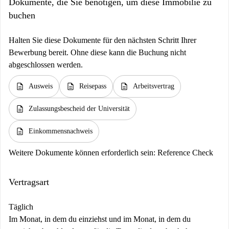
Dokumente, die Sie benötigen, um diese Immobilie zu
buchen
Halten Sie diese Dokumente für den nächsten Schritt Ihrer
Bewerbung bereit. Ohne diese kann die Buchung nicht
abgeschlossen werden.
description
description
description
Ausweis
Reisepass
Arbeitsvertrag
description
Zulassungsbescheid der Universität
description
Einkommensnachweis
Weitere Dokumente können erforderlich sein:
Reference Check
Vertragsart
Täglich
Im Monat, in dem du einziehst und im Monat, in dem du