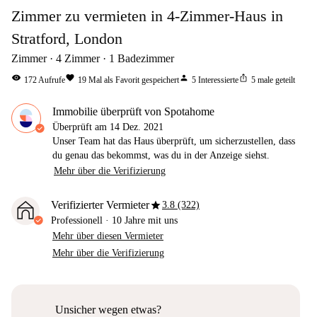
Zimmer zu vermieten in 4-Zimmer-Haus in
Stratford, London
Zimmer
4
Zimmer
1
Badezimmer
visibility
favorite
person
ios_share
172
Aufrufe
19
Mal als Favorit gespeichert
5
Interessierte
5
male geteilt
Immobilie überprüft von Spotahome
Überprüft am
14 Dez. 2021
Unser Team hat das Haus überprüft, um sicherzustellen, dass
du genau das bekommst, was du in der Anzeige siehst.
Mehr über die Verifizierung
star
Verifizierter Vermieter
3.8 (322)
Professionell
·
10 Jahre
mit uns
Mehr über diesen Vermieter
Mehr über die Verifizierung
Unsicher wegen etwas?