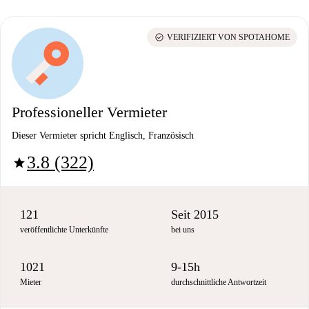
check_circle
VERIFIZIERT VON SPOTAHOME
Professioneller Vermieter
Dieser Vermieter spricht Englisch, Französisch
3.8 (322)
star
121
Seit 2015
veröffentlichte Unterkünfte
bei uns
1021
9-15h
Mieter
durchschnittliche Antwortzeit