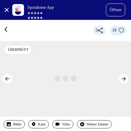
Spotahome App
Öffnen
5
19
ÜBERPRÜFT
Bilder
Karte
Video
Weitere Zimmer