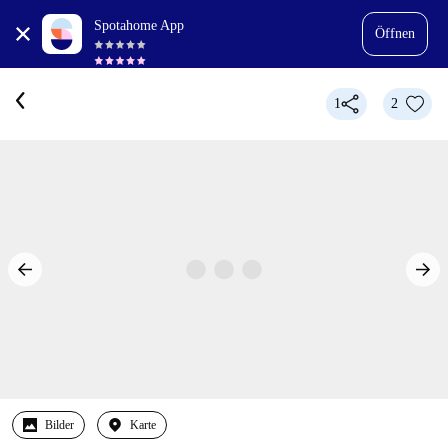
Spotahome App
Öffnen
1
2
Bilder
Karte