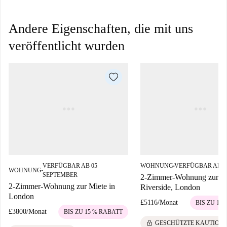
Andere Eigenschaften, die mit uns
veröffentlicht wurden
VERFÜGBAR AB 05
WOHNUNG
VERFÜGBAR AB 0
■
WOHNUNG
■
SEPTEMBER
2-Zimmer-Wohnung zur Mi
2-Zimmer-Wohnung zur Miete in
Riverside, London
London
£5116
/
Monat
BIS ZU 15
£3800
/
Monat
BIS ZU 15 % RABATT
lock
GESCHÜTZTE KAUTION