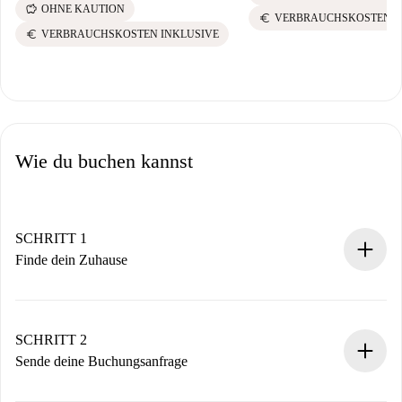
savings
OHNE KAUTION
euro
VERBRAUCHSKOSTEN I
euro
VERBRAUCHSKOSTEN INKLUSIVE
Wie du buchen kannst
SCHRITT 1
Finde dein Zuhause
100% Online-Buchungsprozess.
Verifizierte Wohnungen und Vermieter.
Du erhältst alle notwendigen Informationen im Voraus.
SCHRITT 2
Sende deine Buchungsanfrage
Sende grundlegende Informationen zu deinem Profil und