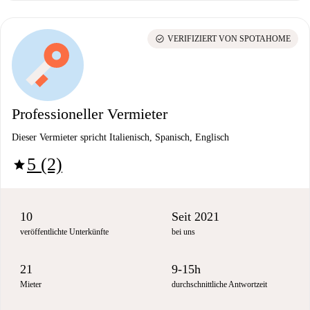
check_circle
VERIFIZIERT VON SPOTAHOME
Professioneller Vermieter
Dieser Vermieter spricht Italienisch, Spanisch, Englisch
5 (2)
star
10
Seit 2021
veröffentlichte Unterkünfte
bei uns
21
9-15h
Mieter
durchschnittliche Antwortzeit