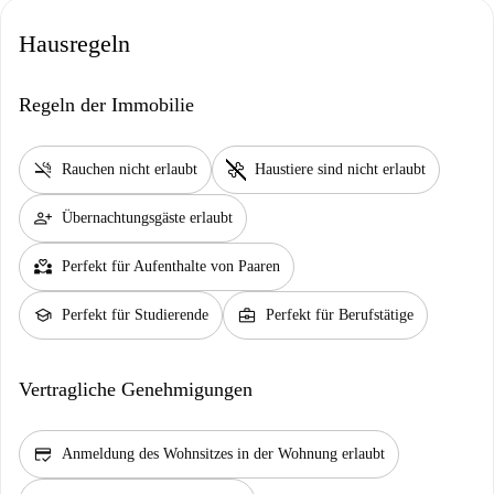
Hausregeln
Regeln der Immobilie
smoke_free
pet_supplies
Rauchen nicht erlaubt
Haustiere sind nicht erlaubt
person_add
Übernachtungsgäste erlaubt
partner_heart
Perfekt für Aufenthalte von Paaren
school
business_center
Perfekt für Studierende
Perfekt für Berufstätige
Vertragliche Genehmigungen
credit_score
Anmeldung des Wohnsitzes in der Wohnung erlaubt