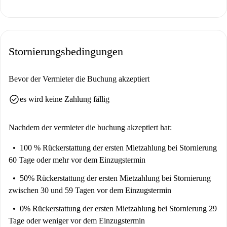
Thamesfield bietet hervorragende lokale Annehmlichkeiten. Putt in the
Park ist nur wenige Schritte entfernt, Restaurants wie das Palm Riverside
und das Restaurant The Hop Pole befinden sich in unmittelbarer Nähe.
Auch ein Sainsbury's-Markt lädt zum Einkaufen ein.
Stornierungsbedingungen
Bevor der Vermieter die Buchung akzeptiert
check_circle
es wird keine Zahlung fällig
Nachdem der vermieter die buchung akzeptiert hat:
100 % Rückerstattung der ersten Mietzahlung
bei Stornierung
60 Tage oder mehr vor dem Einzugstermin
50% Rückerstattung der ersten Mietzahlung
bei Stornierung
zwischen 30 und 59 Tagen vor dem Einzugstermin
0% Rückerstattung der ersten Mietzahlung
bei Stornierung 29
Tage oder weniger vor dem Einzugstermin