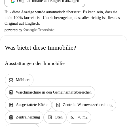
Original-Inhalte auf Englisch anzeigen
Hi - diese Anzeige wurde automatisch übersetzt. Es kann sein, dass sie
nicht 100% korrekt ist. Um sicherzugehen, dass alles richtig ist, lies das
Original auf Englisch.
Was bietet diese Immobilie?
Ausstattungen der Immobilie
chair
Möbliert
local_laundry_service
Waschmaschine in den Gemeinschaftsbereichen
kitchen
water_heater
Ausgestattete Küche
Zentrale Warmwasserbereitung
water_heater
oven_gen
square_foot
Zentralheizung
Ofen
70 m2