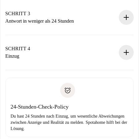
deiner Zahlungsmethode.
Denk daran, dass wir dich erst belasten, wenn der
SCHRITT 3
Vermieter zustimmt.
Antwort in weniger als 24 Stunden
Der Vermieter hat bis zu 24 Stunden Zeit zu bestätigen.
Sobald die Buchung akzeptiert ist, belasten wir dich und
stellen den Kontakt her.
SCHRITT 4
Wenn der Vermieter ablehnen muss, entstehen keine
Einzug
Kosten und wir schlagen Alternativen vor.
Kläre mit dem Vermieter die Ankunftsdetails,
Benötigte Dokumente bei „
Spotahome plus
“-Objekten.
Schlüsselübergabe usw.
Personalausweis oder Reisepass
Spotahome überweist die erste Zahlung nur, wenn du keine
Zahlungsfähigkeitsnachweis
Probleme meldest.
Bankeinzug
24-Stunden-Check-Policy
Du hast 24 Stunden nach Einzug, um wesentliche Abweichungen
zwischen Anzeige und Realität zu melden. Spotahome hilft bei der
Lösung.