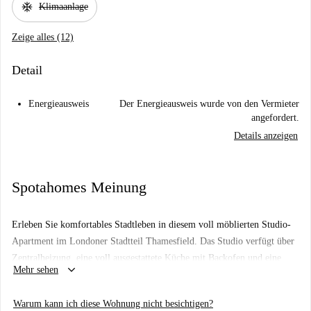
ac_unit
Klimaanlage
Zeige alles (12)
Detail
Energieausweis
Der Energieausweis wurde von den Vermieter
angefordert.
Details anzeigen
Spotahomes Meinung
Erleben Sie komfortables Stadtleben in diesem voll möblierten Studio-
Apartment im Londoner Stadtteil Thamesfield. Das Studio verfügt über
Zentralheizung, eine voll ausgestattete Küche mit Backofen und eine
keyboard_arrow_down
Mehr sehen
Waschmaschine zur gemeinsamen Nutzung. Internet und alle
Nebenkosten sind im Preis inbegriffen.
Warum kann ich diese Wohnung nicht besichtigen?