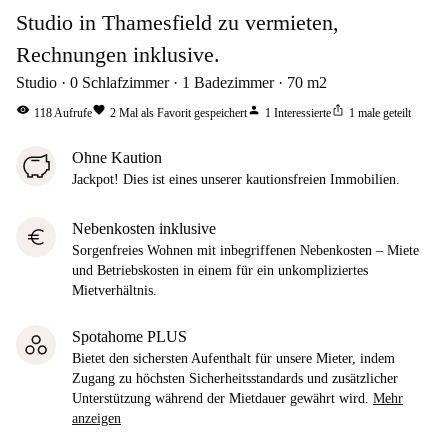
Studio in Thamesfield zu vermieten,
Rechnungen inklusive.
Studio
0
Schlafzimmer
1
Badezimmer
70
m2
visibility
favorite
person
ios_share
118
Aufrufe
2
Mal als Favorit gespeichert
1
Interessierte
1
male geteilt
Ohne Kaution
Jackpot! Dies ist eines unserer kautionsfreien Immobilien.
Nebenkosten inklusive
euro
Sorgenfreies Wohnen mit inbegriffenen Nebenkosten – Miete
und Betriebskosten in einem für ein unkompliziertes
Mietverhältnis.
Spotahome PLUS
Bietet den sichersten Aufenthalt für unsere Mieter, indem
Zugang zu höchsten Sicherheitsstandards und zusätzlicher
Unterstützung während der Mietdauer gewährt wird.
Mehr
anzeigen