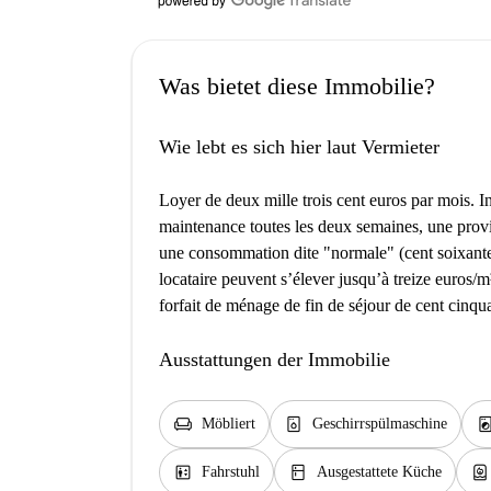
Was bietet diese Immobilie?
Wie lebt es sich hier laut Vermieter
Loyer de deux mille trois cent euros par mois. In
maintenance toutes les deux semaines, une prov
une consommation dite "normale" (cent soixante
locataire peuvent s’élever jusqu’à treize euros/m²
forfait de ménage de fin de séjour de cent cinqu
Ausstattungen der Immobilie
chair
dishwasher_gen
local_laundry_se
Möbliert
Geschirrspülmaschine
elevator
kitchen
water_heater
Fahrstuhl
Ausgestattete Küche