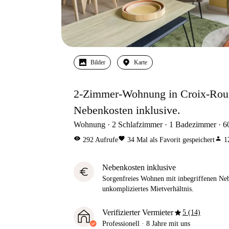
Bilder
Karte
2-Zimmer-Wohnung in Croix-Rouss
Nebenkosten inklusive.
Wohnung
2
Schlafzimmer
1
Badezimmer
6
visibility
favorite
person
292
Aufrufe
34
Mal als Favorit gespeichert
1
Nebenkosten inklusive
euro
Sorgenfreies Wohnen mit inbegriffenen Neb
unkompliziertes Mietverhältnis.
star
Verifizierter Vermieter
5 (14)
Professionell
·
8 Jahre
mit uns