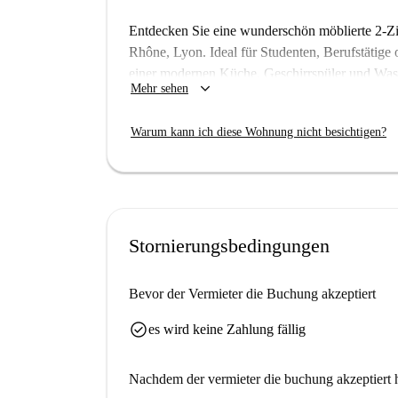
Entdecken Sie eine wunderschön möblierte 2-Z
Rhône, Lyon. Ideal für Studenten, Berufstätige 
einer modernen Küche, Geschirrspüler und Wa
keyboard_arrow_down
Mehr sehen
bequem zu erreichen, und alle Nebenkosten sind
von Spotahome geprüft, aber Sie können sicher 
Warum kann ich diese Wohnung nicht besichtigen?
Auswahlverfahren unterzogen werden.
Die Wohnung befindet sich im lebendigen Vierte
Sehenswürdigkeiten umgeben. In wenigen Gehmi
Association Mur 69 und die Mur des Tapis. Erk
und fühlen Sie sich in dieser hervorragenden G
Stornierungsbedingungen
Bevor der Vermieter die Buchung akzeptiert
check_circle
es wird keine Zahlung fällig
Nachdem der vermieter die buchung akzeptiert h