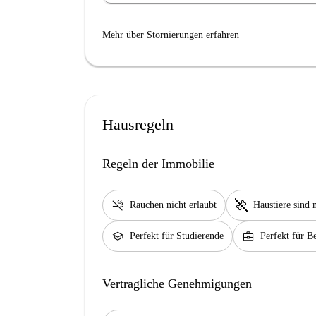
Mehr über Stornierungen erfahren
Hausregeln
Regeln der Immobilie
smoke_free
pet_supplies
Rauchen nicht erlaubt
Haustiere sind n
school
business_center
Perfekt für Studierende
Perfekt für Be
Vertragliche Genehmigungen