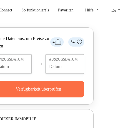
keyboard_arrow_down
keyboard_arrow_down
Connect
So funktioniert´s
Favoriten
Hilfe
De
le Daten aus, um Preise zu
4
34
en
INZUGSDATUM
AUSZUGSDATUM
Verfügbarkeit überprüfen
DIESER IMMOBILIE