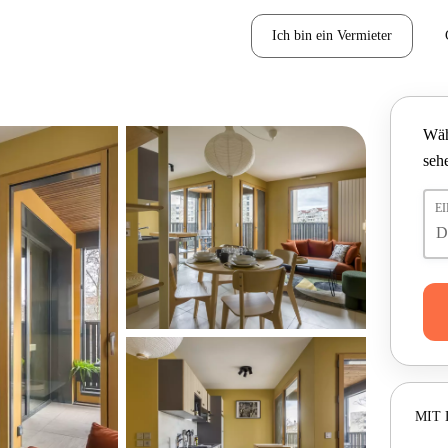
Ich bin ein Vermieter
Wäh
seh
E
MIT 