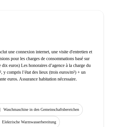
clut une connexion internet, une visite d'entretien et
isions pour les charges de consommations basé sur
 dix euros) Les honoraires d’agence à la charge du
, y compris l’état des lieux (trois euros/m²) + un
ante euros. Assurance habitation nécessaire.
rvice
Waschmaschine in den Gemeinschaftsbereichen
Elektrische Warmwasserbereitung