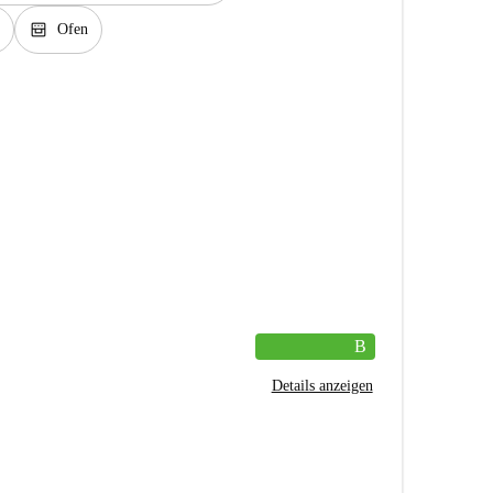
oven_gen
Ofen
B
Details anzeigen