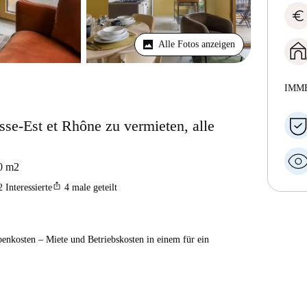
euro
Alle Fotos anzeigen
IMM
e-Est et Rhône zu vermieten, alle
0
m2
ios_share
2
Interessierte
4
male geteilt
enkosten – Miete und Betriebskosten in einem für ein