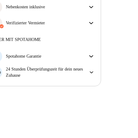
Nebenkosten inklusive
Sorgenfreies Wohnen mit inbegriffenen Nebenkosten
– Miete und Betriebskosten in einem für ein
Verifizierter Vermieter
unkompliziertes Mietverhältnis.
Professionell
·
8 Jahre
mit uns
Mehr über diesen Vermieter
ER MIT SPOTAHOME
Mehr über die Verifizierung
Spotahome Garantie
Falls der Vermieter deine Buchung kurzfristig
24 Stunden Überprüfungszeit für dein neues
storniert, werden wir dir entweder A) ein Hotel
Zuhause
bezahlen und dir helfen eine neue Wohnung zu
Bei Abweichungen vom Inserat, melde dich sofort
finden oder B) den gezahlten Betrag vollständig
innerhalb von 24 Stunden, damit wir das Problem
zurückerstatten.
lösen können.