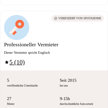
check_circle
VERIFIZIERT VON SPOTAHOME
Professioneller Vermieter
Dieser Vermieter spricht Englisch
5 (10)
star
5
Seit 2015
veröffentlichte Unterkünfte
bei uns
27
9-15h
Mieter
durchschnittliche Antwortzeit