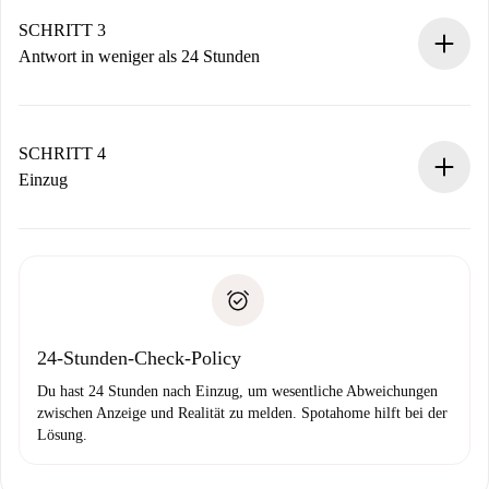
deiner Zahlungsmethode.
Denk daran, dass wir dich erst belasten, wenn der
SCHRITT 3
Vermieter zustimmt.
Antwort in weniger als 24 Stunden
Der Vermieter hat bis zu 24 Stunden Zeit zu bestätigen.
Sobald die Buchung akzeptiert ist, belasten wir dich und
stellen den Kontakt her.
SCHRITT 4
Wenn der Vermieter ablehnen muss, entstehen keine
Einzug
Kosten und wir schlagen Alternativen vor.
Kläre mit dem Vermieter die Ankunftsdetails,
Benötigte Dokumente bei „
Spotahome plus
“-Objekten.
Schlüsselübergabe usw.
Personalausweis oder Reisepass
Spotahome überweist die erste Zahlung nur, wenn du keine
Zahlungsfähigkeitsnachweis
Probleme meldest.
Bankeinzug
24-Stunden-Check-Policy
Du hast 24 Stunden nach Einzug, um wesentliche Abweichungen
zwischen Anzeige und Realität zu melden. Spotahome hilft bei der
Lösung.