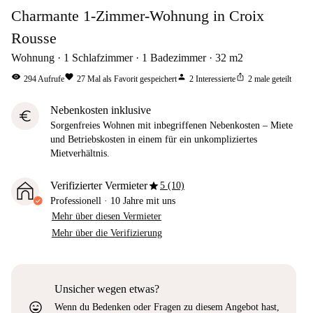
Charmante 1-Zimmer-Wohnung in Croix
Rousse
Wohnung
1
Schlafzimmer
1
Badezimmer
32
m2
visibility
favorite
person
ios_share
294
Aufrufe
27
Mal als Favorit gespeichert
2
Interessierte
2
male geteilt
Nebenkosten inklusive
euro
Sorgenfreies Wohnen mit inbegriffenen Nebenkosten – Miete
und Betriebskosten in einem für ein unkompliziertes
Mietverhältnis.
star
Verifizierter Vermieter
5 (10)
Professionell
·
10 Jahre
mit uns
Mehr über diesen Vermieter
Mehr über die Verifizierung
Unsicher wegen etwas?
sentiment_very_satisfied
Wenn du Bedenken oder Fragen zu diesem Angebot hast,