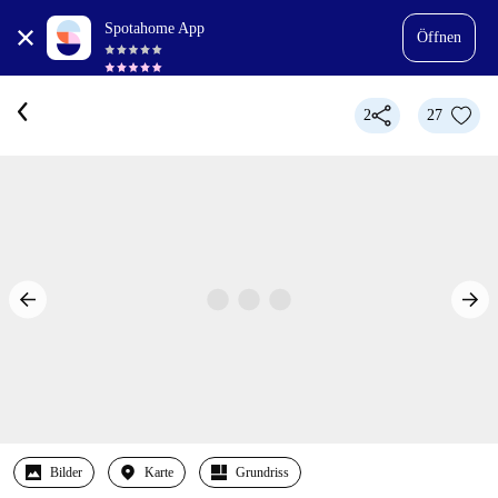
Spotahome App
Öffnen
2
27
Bilder
Karte
Grundriss