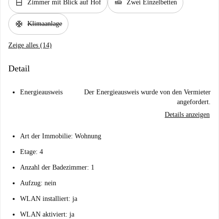
window_closed
airline_seat_flat
Zimmer mit Blick auf Hof
Zwei Einzelbetten
ac_unit
Klimaanlage
Zeige alles (14)
Detail
Energieausweis
Der Energieausweis wurde von den Vermieter
angefordert.
Details anzeigen
Art der Immobilie: Wohnung
Etage: 4
Anzahl der Badezimmer: 1
Aufzug: nein
WLAN installiert: ja
WLAN aktiviert: ja