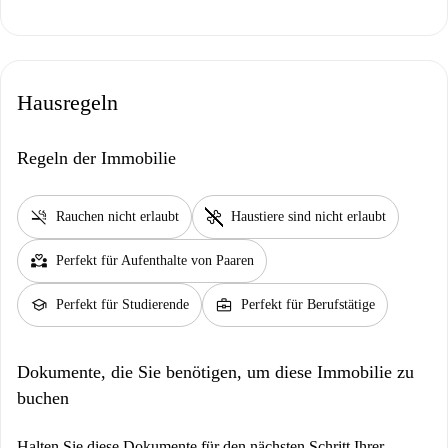
Hausregeln
Regeln der Immobilie
smoke_free
pet_supplies
Rauchen nicht erlaubt
Haustiere sind nicht erlaubt
partner_heart
Perfekt für Aufenthalte von Paaren
school
business_center
Perfekt für Studierende
Perfekt für Berufstätige
Dokumente, die Sie benötigen, um diese Immobilie zu
buchen
Halten Sie diese Dokumente für den nächsten Schritt Ihrer