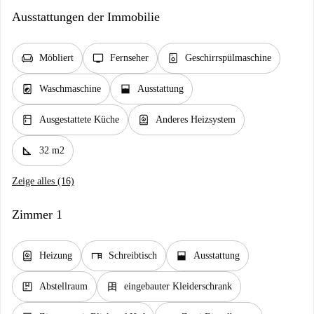
Ausstattungen der Immobilie
chair
tv
dishwasher_gen
Möbliert
Fernseher
Geschirrspülmaschine
local_laundry_service
window_open
Waschmaschine
Ausstattung
kitchen
water_heater
Ausgestattete Küche
Anderes Heizsystem
square_foot
32 m2
Zeige alles (16)
Zimmer 1
water_heater
desk
window_open
Heizung
Schreibtisch
Ausstattung
package
dresser
Abstellraum
eingebauter Kleiderschrank