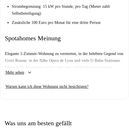
Strombegrenzung: 15 kW pro Stunde, pro Tag (Mieter zahlt
Selbstbeteiligung)
Zusätzliche 100 Euro pro Monat für eine dritte Person
Spotahomes Meinung
Elegante 1-Zimmer-Wohnung zu vermieten, in der belebten Gegend von
Croix Rousse, in der Nähe Opera de Lyon und viele U-Bahn-Stationen.
Dieses helle Apartment verfügt über eine vollständig eingerichtete
keyboard_arrow_down
Mehr sehen
Schlafzimmer mit zwei Einzelbetten zusammen mit einem zusätzlichen
Raum mit einem Einzelbett, ideal für Ihre Gäste. Alle notwendigen
Warum kann ich diese Wohnung nicht besichtigen?
Einrichtungen sind vorgesehen für einen angenehmen Aufenthalt und
mehreren Theatern, Geschäften, Restaurants und Cafés sind nur einen
kurzen Spaziergang entfernt von Ihrem neuen Zuhause entfernt zu
gewährleisten.
Was uns am besten gefällt