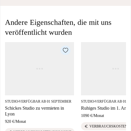
Andere Eigenschaften, die mit uns
veröffentlicht wurden
STUDIO
VERFÜGBAR AB 01 SEPTEMBER
STUDIO
VERFÜGBAR AB 01 S
■
■
Schickes Studio zu vermieten in
Ruhiges Studio im 1. Arro
Lyon
1090 €
/
Monat
920 €
/
Monat
euro
VERBRAUCHSKOSTEN I