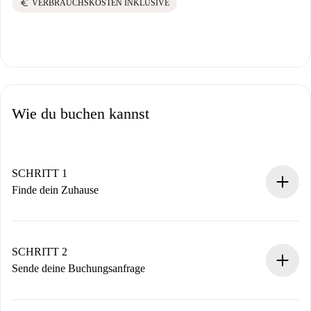
euro
VERBRAUCHSKOSTEN INKLUSIVE
Wie du buchen kannst
SCHRITT 1
Finde dein Zuhause
100% Online-Buchungsprozess.
Verifizierte Wohnungen und Vermieter.
Du erhältst alle notwendigen Informationen im Voraus.
SCHRITT 2
Sende deine Buchungsanfrage
Sende grundlegende Informationen zu deinem Profil und