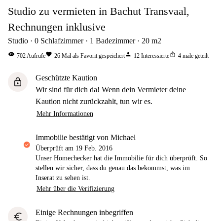
Studio zu vermieten in Bachut Transvaal,
Rechnungen inklusive
Studio
0
Schlafzimmer
1
Badezimmer
20
m2
visibility
favorite
person
ios_share
702
Aufrufe
26
Mal als Favorit gespeichert
12
Interessierte
4
male geteilt
Geschützte Kaution
lock
Wir sind für dich da! Wenn dein Vermieter deine
Kaution nicht zurückzahlt, tun wir es.
Mehr Informationen
Immobilie bestätigt von Michael
Überprüft am
19 Feb. 2016
Unser Homechecker hat die Immobilie für dich überprüft. So
stellen wir sicher, dass du genau das bekommst, was im
Inserat zu sehen ist.
Mehr über die Verifizierung
Einige Rechnungen inbegriffen
euro