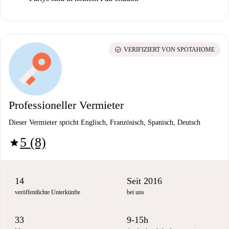
check_circle
VERIFIZIERT VON SPOTAHOME
Professioneller Vermieter
Dieser Vermieter spricht Englisch, Französisch, Spanisch, Deutsch
5 (8)
star
14
Seit 2016
veröffentlichte Unterkünfte
bei uns
33
9-15h