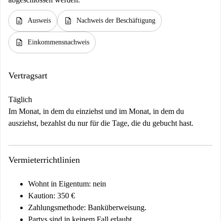
description
description
Ausweis
Nachweis der Beschäftigung
description
Einkommensnachweis
Vertragsart
Täglich
Im Monat, in dem du einziehst und im Monat, in dem du
ausziehst, bezahlst du nur für die Tage, die du gebucht hast.
Vermieterrichtlinien
Wohnt in Eigentum: nein
Kaution: 350 €
Zahlungsmethode: Banküberweisung.
Partys sind in keinem Fall erlaubt.