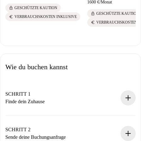
1600 €
/
Monat
lock
GESCHÜTZTE KAUTION
lock
GESCHÜTZTE KAUTION
euro
VERBRAUCHSKOSTEN INKLUSIVE
euro
VERBRAUCHSKOSTEN I
Wie du buchen kannst
SCHRITT 1
Finde dein Zuhause
100% Online-Buchungsprozess.
Verifizierte Wohnungen und Vermieter.
Du erhältst alle notwendigen Informationen im Voraus.
SCHRITT 2
Sende deine Buchungsanfrage