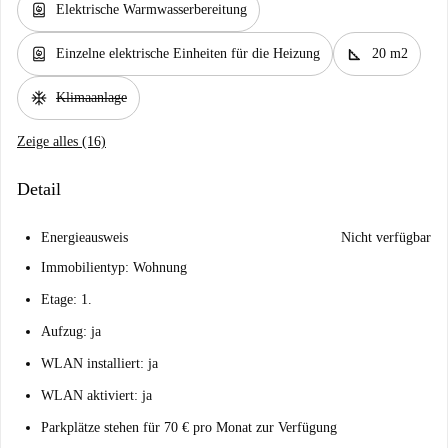
water_heater
Elektrische Warmwasserbereitung
water_heater
square_foot
Einzelne elektrische Einheiten für die Heizung
20 m2
ac_unit
Klimaanlage
Zeige alles (16)
Detail
Energieausweis
Nicht verfügbar
Immobilientyp: Wohnung
Etage: 1.
Aufzug: ja
WLAN installiert: ja
WLAN aktiviert: ja
Parkplätze stehen für 70 € pro Monat zur Verfügung