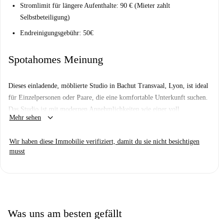
Stromlimit für längere Aufenthalte: 90 € (Mieter zahlt
Selbstbeteiligung)
Endreinigungsgebühr: 50€
Spotahomes Meinung
Dieses einladende, möblierte Studio in Bachut Transvaal, Lyon, ist ideal
für Einzelpersonen oder Paare, die eine komfortable Unterkunft suchen.
Das Studio ist mit modernen Annehmlichkeiten wie einer voll
keyboard_arrow_down
Mehr sehen
ausgestatteten Küche und einer elektrischen Einzelheizung ausgestattet.
Haustiere sind willkommen, und es gibt keine Einschränkungen
Wir haben diese Immobilie verifiziert, damit du sie nicht besichtigen
hinsichtlich der Art des Mieters. Das Inserat wurde von Spotahome zur
musst
Qualitätssicherung geprüft.
Bachut Transvaal bietet zahlreiche Annehmlichkeiten und Attraktionen in
der Nähe. Genießen Sie Restaurants wie Napoli'Pizz und Le 15 Grill in
Gehweite. Restaurants wie À la Belle Époque und Le Chalet Fleury
bieten eine Auswahl an lokaler Küche. Zu den nahegelegenen
Was uns am besten gefällt
Sehenswürdigkeiten zählen wichtige Touristenattraktionen wie Tag und