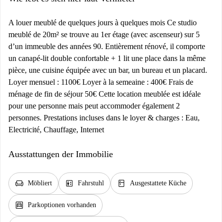
A louer meublé de quelques jours à quelques mois Ce studio
meublé de 20m² se trouve au 1er étage (avec ascenseur) sur 5
d’un immeuble des années 90. Entièrement rénové, il comporte
un canapé-lit double confortable + 1 lit une place dans la même
pièce, une cuisine équipée avec un bar, un bureau et un placard.
Loyer mensuel : 1100€ Loyer à la semeaine : 400€ Frais de
ménage de fin de séjour 50€ Cette location meublée est idéale
pour une personne mais peut accommoder également 2
personnes. Prestations incluses dans le loyer & charges : Eau,
Electricité, Chauffage, Internet
Ausstattungen der Immobilie
chair
elevator
kitchen
Möbliert
Fahrstuhl
Ausgestattete Küche
garage
Parkoptionen vorhanden