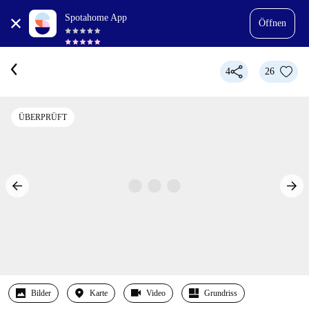
Spotahome App
Öffnen
4
26
ÜBERPRÜFT
Bilder
Karte
Video
Grundriss