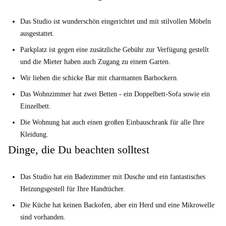
S.l.a.p – ideal, um die Kulturszene Lyons zu erkunden. In dieser gut
Das Studio ist wunderschön eingerichtet und mit stilvollen Möbeln
angebundenen Gegend finden Sie zahlreiche Möglichkeiten, die zu
ausgestattet.
Ihrem Lebensstil passen.
Parkplatz ist gegen eine zusätzliche Gebühr zur Verfügung gestellt
und die Mieter haben auch Zugang zu einem Garten.
Wir lieben die schicke Bar mit charmanten Barhockern.
Das Wohnzimmer hat zwei Betten - ein Doppelbett-Sofa sowie ein
Einzelbett.
Die Wohnung hat auch einen großen Einbauschrank für alle Ihre
Kleidung.
Dinge, die Du beachten solltest
Das Studio hat ein Badezimmer mit Dusche und ein fantastisches
Heizungsgestell für Ihre Handtücher.
Die Küche hat keinen Backofen, aber ein Herd und eine Mikrowelle
sind vorhanden.