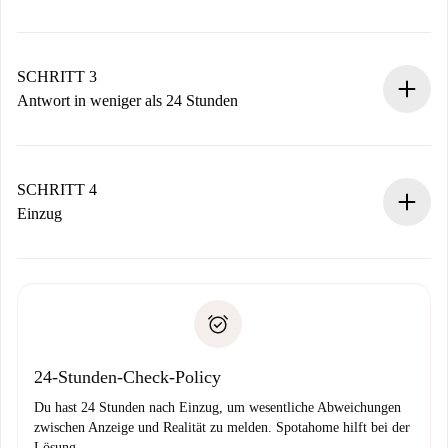
Sende grundlegende Informationen zu deinem Profil und
deiner Zahlungsmethode.
Denk daran, dass wir dich erst belasten, wenn der
SCHRITT 3
Vermieter zustimmt.
Antwort in weniger als 24 Stunden
Der Vermieter hat bis zu 24 Stunden Zeit zu bestätigen.
Sobald die Buchung akzeptiert ist, belasten wir dich und
stellen den Kontakt her.
SCHRITT 4
Wenn der Vermieter ablehnen muss, entstehen keine
Einzug
Kosten und wir schlagen Alternativen vor.
Kläre mit dem Vermieter die Ankunftsdetails,
Benötigte Dokumente bei „
Spotahome plus
“-Objekten.
Schlüsselübergabe usw.
Personalausweis oder Reisepass
Spotahome überweist die erste Zahlung nur, wenn du keine
Zahlungsfähigkeitsnachweis
Probleme meldest.
Bankeinzug
24-Stunden-Check-Policy
Du hast 24 Stunden nach Einzug, um wesentliche Abweichungen
zwischen Anzeige und Realität zu melden. Spotahome hilft bei der
Lösung.