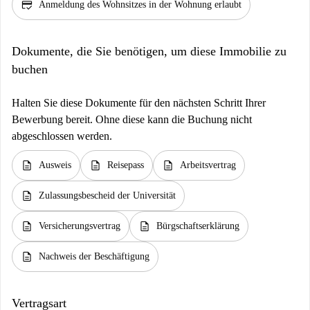
credit_score
Anmeldung des Wohnsitzes in der Wohnung erlaubt
Dokumente, die Sie benötigen, um diese Immobilie zu
buchen
Halten Sie diese Dokumente für den nächsten Schritt Ihrer
Bewerbung bereit. Ohne diese kann die Buchung nicht
abgeschlossen werden.
description
description
description
Ausweis
Reisepass
Arbeitsvertrag
description
Zulassungsbescheid der Universität
description
description
Versicherungsvertrag
Bürgschaftserklärung
description
Nachweis der Beschäftigung
Vertragsart