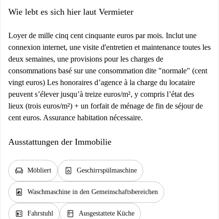
Wie lebt es sich hier laut Vermieter
Loyer de mille cinq cent cinquante euros par mois. Inclut une
connexion internet, une visite d'entretien et maintenance toutes les
deux semaines, une provisions pour les charges de
consommations basé sur une consommation dite "normale" (cent
vingt euros) Les honoraires d’agence à la charge du locataire
peuvent s’élever jusqu’à treize euros/m², y compris l’état des
lieux (trois euros/m²) + un forfait de ménage de fin de séjour de
cent euros. Assurance habitation nécessaire.
Ausstattungen der Immobilie
chair
dishwasher_gen
Möbliert
Geschirrspülmaschine
local_laundry_service
Waschmaschine in den Gemeinschaftsbereichen
elevator
kitchen
Fahrstuhl
Ausgestattete Küche