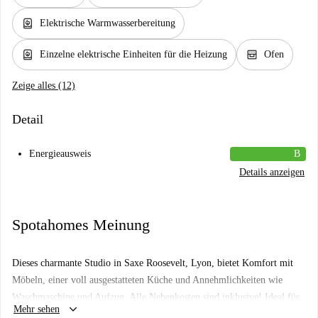
water_heater
Elektrische Warmwasserbereitung
water_heater
oven_gen
Einzelne elektrische Einheiten für die Heizung
Ofen
Zeige alles (12)
Detail
Energieausweis
B
Details anzeigen
Spotahomes Meinung
Dieses charmante Studio in Saxe Roosevelt, Lyon, bietet Komfort mit
Möbeln, einer voll ausgestatteten Küche und Annehmlichkeiten wie
Waschmaschine und Aufzug. Alle Nebenkosten sind inklusive! Ideal für
keyboard_arrow_down
Mehr sehen
Berufstätige, Studierende und Paare. Rauchen und Haustiere sind nicht