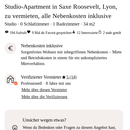
Studio-Apartment in Saxe Roosevelt, Lyon,
zu vermieten, alle Nebenkosten inklusive
Studio
0
Schlafzimmer
1
Badezimmer
34
m2
visibility
favorite
person
ios_share
194
Aufrufe
9
Mal als Favorit gespeichert
12
Interessierte
2
male geteilt
Nebenkosten inklusive
euro
Sorgenfreies Wohnen mit inbegriffenen Nebenkosten – Miete
und Betriebskosten in einem für ein unkompliziertes
Mietverhältnis.
star
Verifizierter Vermieter
5 (14)
Professionell
·
8 Jahre
mit uns
Mehr über diesen Vermieter
Mehr über die Verifizierung
Unsicher wegen etwas?
sentiment_very_satisfied
Wenn du Bedenken oder Fragen zu diesem Angebot hast,