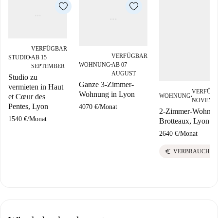
VERFÜGBAR
VERFÜGBAR
STUDIO
AB 15
■
WOHNUNG
AB 07
SEPTEMBER
■
AUGUST
Studio zu
Ganze 3-Zimmer-
vermieten in Haut
VERFÜGB
Wohnung in Lyon
et Cœur des
WOHNUNG
■
NOVEMB
Pentes, Lyon
4070 €
/
Monat
2-Zimmer-Wohnung
1540 €
/
Monat
Brotteaux, Lyon
2640 €
/
Monat
euro
VERBRAUCHSKO