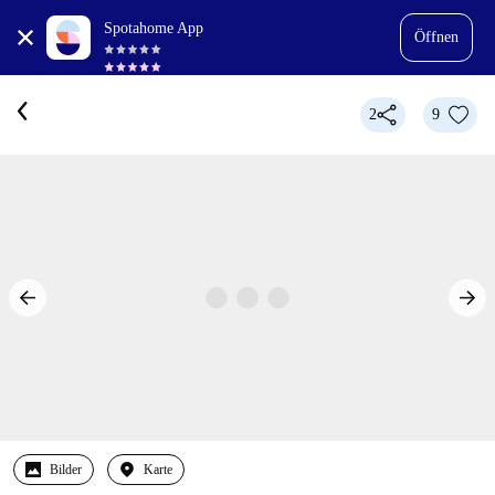
Spotahome App
Öffnen
2
9
Bilder
Karte