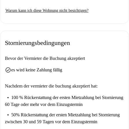
gestattet.
Warum kann ich diese Wohnung nicht besichtigen?
In der Nähe befinden sich bekannte Sehenswürdigkeiten und Restaurants.
In der Umgebung finden Sie beispielsweise das L'Insolite, den Fontaine
du Square du Maréchal Lyautey und die Passerelle du Collège.
Außerdem gibt es Restaurants wie die Boulangerie Max Poilane und The
Stornierungsbedingungen
Counter. Entdecken Sie das pulsierende Leben Lyons!
Bevor der Vermieter die Buchung akzeptiert
check_circle
es wird keine Zahlung fällig
Nachdem der vermieter die buchung akzeptiert hat:
100 % Rückerstattung der ersten Mietzahlung
bei Stornierung
60 Tage oder mehr vor dem Einzugstermin
50% Rückerstattung der ersten Mietzahlung
bei Stornierung
zwischen 30 und 59 Tagen vor dem Einzugstermin