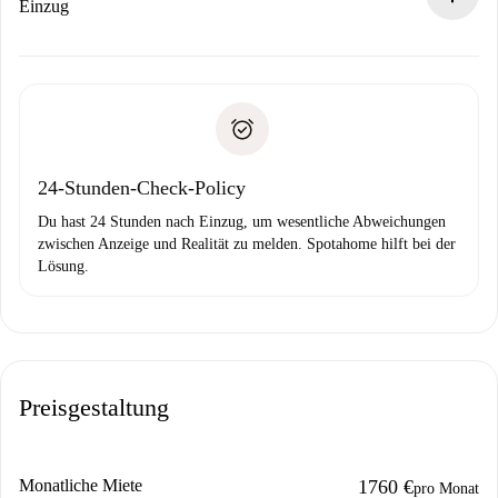
Wenn der Vermieter ablehnen muss, entstehen keine
Einzug
Kosten und wir schlagen Alternativen vor.
Kläre mit dem Vermieter die Ankunftsdetails,
Benötigte Dokumente bei „
Spotahome plus
“-Objekten.
Schlüsselübergabe usw.
Personalausweis oder Reisepass
Spotahome überweist die erste Zahlung nur, wenn du keine
Zahlungsfähigkeitsnachweis
Probleme meldest.
Bankeinzug
24-Stunden-Check-Policy
Du hast 24 Stunden nach Einzug, um wesentliche Abweichungen
zwischen Anzeige und Realität zu melden. Spotahome hilft bei der
Lösung.
Preisgestaltung
Monatliche Miete
1760 €
pro Monat