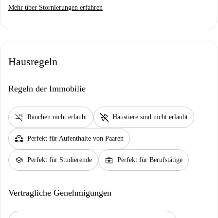
Mehr über Stornierungen erfahren
Hausregeln
Regeln der Immobilie
smoke_free
pet_supplies
Rauchen nicht erlaubt
Haustiere sind nicht erlaubt
partner_heart
Perfekt für Aufenthalte von Paaren
school
business_center
Perfekt für Studierende
Perfekt für Berufstätige
Vertragliche Genehmigungen