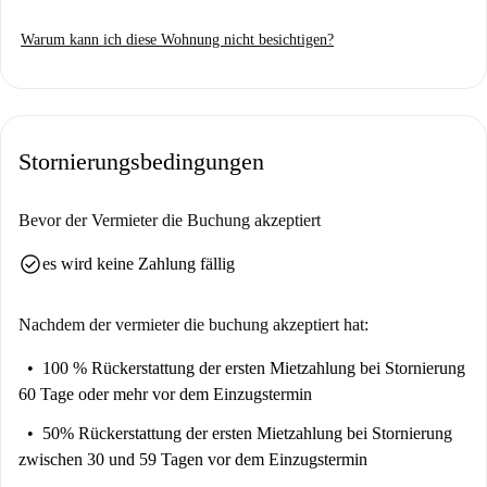
vorhanden). Ein Aufzug sorgt für zusätzlichen Komfort. Alle
Warum kann ich diese Wohnung nicht besichtigen?
Nebenkosten, inklusive Strom, Wasser, Gas und WLAN, sind in der
Miete enthalten.
Das Studio liegt in unmittelbarer Nähe mehrerer Sehenswürdigkeiten.
Die Abtei Saint-Martin d'Ainay, die Pont d'Ainay und die Rails de la
Stornierungsbedingungen
Mémoire sind schnell zu erreichen und bieten kulturelle und historische
Einblicke. Die Umgebung bietet zudem zahlreiche Möglichkeiten, das
pulsierende Stadtleben von Lyon mit seinen vielfältigen Restaurants und
Bevor der Vermieter die Buchung akzeptiert
Unterhaltungsangeboten zu genießen.
check_circle
es wird keine Zahlung fällig
Nachdem der vermieter die buchung akzeptiert hat:
100 % Rückerstattung der ersten Mietzahlung
bei Stornierung
60 Tage oder mehr vor dem Einzugstermin
50% Rückerstattung der ersten Mietzahlung
bei Stornierung
zwischen 30 und 59 Tagen vor dem Einzugstermin