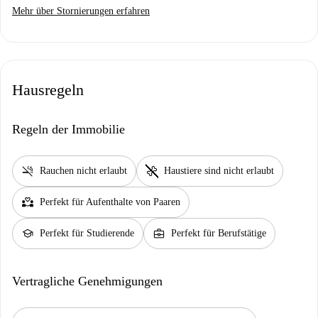
Mehr über Stornierungen erfahren
Hausregeln
Regeln der Immobilie
smoke_free
pet_supplies
Rauchen nicht erlaubt
Haustiere sind nicht erlaubt
partner_heart
Perfekt für Aufenthalte von Paaren
school
business_center
Perfekt für Studierende
Perfekt für Berufstätige
Vertragliche Genehmigungen