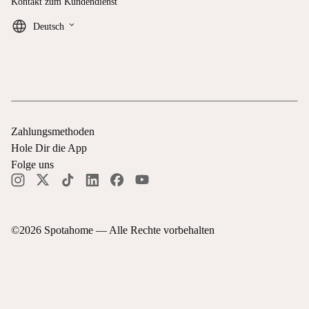
Kontakt zum Kundendienst
keyboard_arrow_down
Deutsch
Zahlungsmethoden
Hole Dir die App
Folge uns
©
2026
Spotahome —
Alle Rechte vorbehalten