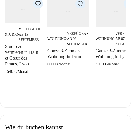
VERFÜGBAR
VERFÜGBAR
VERFÜG
STUDIO
AB 15
■
WOHNUNG
AB 02
WOHNUNG
AB 07
SEPTEMBER
■
■
SEPTEMBER
AUGUST
Studio zu
Ganze 3-Zimmer-
Ganze 3-Zimmer-
vermieten in Haut
Wohnung in Lyon
Wohnung in Lyon
et Cœur des
Pentes, Lyon
6600 €
/
Monat
4070 €
/
Monat
1540 €
/
Monat
Wie du buchen kannst