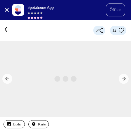
Spotahome App
Öffnen
3
12
Bilder
Karte