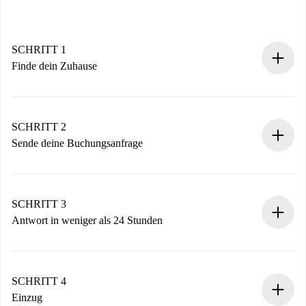
SCHRITT 1
Finde dein Zuhause
100% Online-Buchungsprozess.
Verifizierte Wohnungen und Vermieter.
Du erhältst alle notwendigen Informationen im Voraus.
SCHRITT 2
Sende deine Buchungsanfrage
Sende grundlegende Informationen zu deinem Profil und
deiner Zahlungsmethode.
Denk daran, dass wir dich erst belasten, wenn der
SCHRITT 3
Vermieter zustimmt.
Antwort in weniger als 24 Stunden
Der Vermieter hat bis zu 24 Stunden Zeit zu bestätigen.
Sobald die Buchung akzeptiert ist, belasten wir dich und
stellen den Kontakt her.
SCHRITT 4
Wenn der Vermieter ablehnen muss, entstehen keine
Einzug