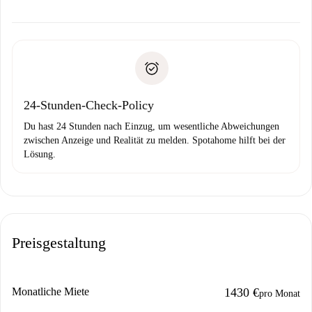
Kosten und wir schlagen Alternativen vor.
Kläre mit dem Vermieter die Ankunftsdetails,
Benötigte Dokumente bei „
Spotahome plus
“-Objekten.
Schlüsselübergabe usw.
Personalausweis oder Reisepass
Spotahome überweist die erste Zahlung nur, wenn du keine
Zahlungsfähigkeitsnachweis
Probleme meldest.
Bankeinzug
24-Stunden-Check-Policy
Du hast 24 Stunden nach Einzug, um wesentliche Abweichungen
zwischen Anzeige und Realität zu melden. Spotahome hilft bei der
Lösung.
Preisgestaltung
Monatliche Miete
1430 €
pro Monat