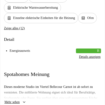
water_heater
Elektrische Warmwasserbereitung
water_heater
oven_gen
Einzelne elektrische Einheiten für die Heizung
Ofen
Zeige alles (12)
Detail
Energieausweis
B
Details anzeigen
Spotahomes Meinung
Dieses moderne Studio im Viertel Bellecour Carnot ist ab sofort zu
vermieten. Die möblierte Wohnung eignet sich ideal für Berufstätige,
Studierende oder Paare. Sie verfügt über eine voll ausgestattete Küche
keyboard_arrow_down
Mehr sehen
mit Geschirrspüler, Backofen und Waschmaschine (im Gebäude