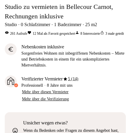
Studio zu vermieten in Bellecour Carnot,
Rechnungen inklusive
Studio
0
Schlafzimmer
1
Badezimmer
25
m2
visibility
favorite
person
ios_share
261
Aufrufe
12
Mal als Favorit gespeichert
8
Interessierte
3
male geteilt
Nebenkosten inklusive
euro
Sorgenfreies Wohnen mit inbegriffenen Nebenkosten – Miete
und Betriebskosten in einem für ein unkompliziertes
Mietverhältnis.
star
Verifizierter Vermieter
5 (14)
Professionell
·
8 Jahre
mit uns
Mehr über diesen Vermieter
Mehr über die Verifizierung
Unsicher wegen etwas?
sentiment_very_satisfied
Wenn du Bedenken oder Fragen zu diesem Angebot hast,