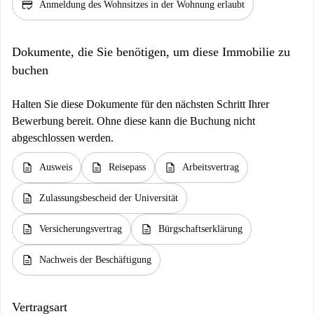
credit_score
Anmeldung des Wohnsitzes in der Wohnung erlaubt
Dokumente, die Sie benötigen, um diese Immobilie zu
buchen
Halten Sie diese Dokumente für den nächsten Schritt Ihrer
Bewerbung bereit. Ohne diese kann die Buchung nicht
abgeschlossen werden.
description
description
description
Ausweis
Reisepass
Arbeitsvertrag
description
Zulassungsbescheid der Universität
description
description
Versicherungsvertrag
Bürgschaftserklärung
description
Nachweis der Beschäftigung
Vertragsart