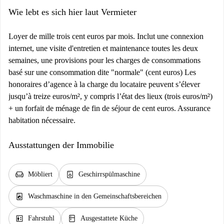
Wie lebt es sich hier laut Vermieter
Loyer de mille trois cent euros par mois. Inclut une connexion
internet, une visite d'entretien et maintenance toutes les deux
semaines, une provisions pour les charges de consommations
basé sur une consommation dite "normale" (cent euros) Les
honoraires d’agence à la charge du locataire peuvent s’élever
jusqu’à treize euros/m², y compris l’état des lieux (trois euros/m²)
+ un forfait de ménage de fin de séjour de cent euros. Assurance
habitation nécessaire.
Ausstattungen der Immobilie
chair
dishwasher_gen
Möbliert
Geschirrspülmaschine
local_laundry_service
Waschmaschine in den Gemeinschaftsbereichen
elevator
kitchen
Fahrstuhl
Ausgestattete Küche