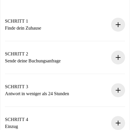
SCHRITT 1
Finde dein Zuhause
100% Online-Buchungsprozess.
Verifizierte Wohnungen und Vermieter.
Du erhältst alle notwendigen Informationen im Voraus.
SCHRITT 2
Sende deine Buchungsanfrage
Sende grundlegende Informationen zu deinem Profil und
deiner Zahlungsmethode.
Denk daran, dass wir dich erst belasten, wenn der
SCHRITT 3
Vermieter zustimmt.
Antwort in weniger als 24 Stunden
Der Vermieter hat bis zu 24 Stunden Zeit zu bestätigen.
Sobald die Buchung akzeptiert ist, belasten wir dich und
stellen den Kontakt her.
SCHRITT 4
Wenn der Vermieter ablehnen muss, entstehen keine
Einzug