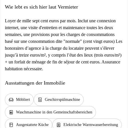
Wie lebt es sich hier laut Vermieter
Loyer de mille sept cent euros par mois. Inclut une connexion
internet, une visite d'entretien et maintenance toutes les deux
semaines, une provisions pour les charges de consommations
basé sur une consommation dite "normale" (cent vingt euros) Les
honoraires d’agence à la charge du locataire peuvent s’élever
jusqu’à treize euros/m², y compris l’état des lieux (trois euros/m²)
+ un forfait de ménage de fin de séjour de cent euros. Assurance
habitation nécessaire.
Ausstattungen der Immobilie
chair
dishwasher_gen
Möbliert
Geschirrspülmaschine
local_laundry_service
Waschmaschine in den Gemeinschaftsbereichen
kitchen
water_heater
Ausgestattete Küche
Elektrische Warmwasserbereitung