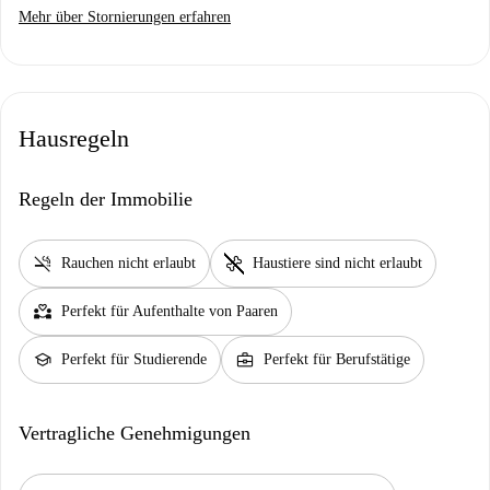
Mehr über Stornierungen erfahren
Hausregeln
Regeln der Immobilie
smoke_free
pet_supplies
Rauchen nicht erlaubt
Haustiere sind nicht erlaubt
partner_heart
Perfekt für Aufenthalte von Paaren
school
business_center
Perfekt für Studierende
Perfekt für Berufstätige
Vertragliche Genehmigungen