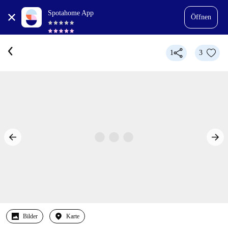
Spotahome App
Öffnen
1
3
Bilder
Karte