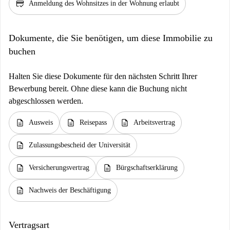
credit_score
Anmeldung des Wohnsitzes in der Wohnung erlaubt
Dokumente, die Sie benötigen, um diese Immobilie zu
buchen
Halten Sie diese Dokumente für den nächsten Schritt Ihrer
Bewerbung bereit. Ohne diese kann die Buchung nicht
abgeschlossen werden.
description
description
description
Ausweis
Reisepass
Arbeitsvertrag
description
Zulassungsbescheid der Universität
description
description
Versicherungsvertrag
Bürgschaftserklärung
description
Nachweis der Beschäftigung
Vertragsart