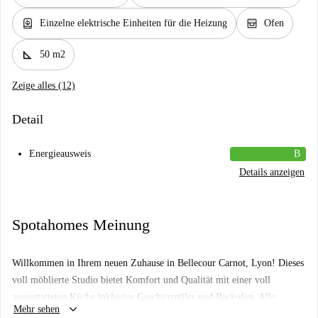
water_heater
oven_gen
Einzelne elektrische Einheiten für die Heizung
Ofen
square_foot
50 m2
Zeige alles (12)
Detail
Energieausweis
B
Details anzeigen
Spotahomes Meinung
Willkommen in Ihrem neuen Zuhause in Bellecour Carnot, Lyon! Dieses
voll möblierte Studio bietet Komfort und Qualität mit einer voll
ausgestatteten Küche inklusive Geschirrspüler und Backofen. Alle
keyboard_arrow_down
Mehr sehen
Nebenkosten, inklusive Strom, Wasser, Gas und WLAN, sind in der