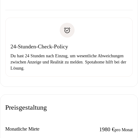
Kosten und wir schlagen Alternativen vor.
Kläre mit dem Vermieter die Ankunftsdetails,
Benötigte Dokumente bei „
Spotahome plus
“-Objekten.
Schlüsselübergabe usw.
Personalausweis oder Reisepass
Spotahome überweist die erste Zahlung nur, wenn du keine
Zahlungsfähigkeitsnachweis
Probleme meldest.
Bankeinzug
24-Stunden-Check-Policy
Du hast 24 Stunden nach Einzug, um wesentliche Abweichungen
zwischen Anzeige und Realität zu melden. Spotahome hilft bei der
Lösung.
Preisgestaltung
Monatliche Miete
1980 €
pro Monat