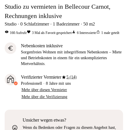
Studio zu vermieten in Bellecour Carnot,
Rechnungen inklusive
Studio
0
Schlafzimmer
1
Badezimmer
50
m2
visibility
favorite
person
ios_share
160
Aufrufe
3
Mal als Favorit gespeichert
6
Interessierte
1
male geteilt
Nebenkosten inklusive
euro
Sorgenfreies Wohnen mit inbegriffenen Nebenkosten – Miete
und Betriebskosten in einem für ein unkompliziertes
Mietverhältnis.
star
Verifizierter Vermieter
5 (14)
Professionell
·
8 Jahre
mit uns
Mehr über diesen Vermieter
Mehr über die Verifizierung
Unsicher wegen etwas?
sentiment_very_satisfied
Wenn du Bedenken oder Fragen zu diesem Angebot hast,