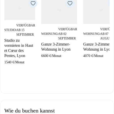
VERFÜGBAR
VERFÜGBAR
VERFÜG
STUDIO
AB 15
■
WOHNUNG
AB 02
WOHNUNG
AB 07
SEPTEMBER
■
■
SEPTEMBER
AUGUST
Studio zu
Ganze 3-Zimmer-
Ganze 3-Zimmer-
vermieten in Haut
Wohnung in Lyon
Wohnung in Lyon
et Cœur des
Pentes, Lyon
6600 €
/
Monat
4070 €
/
Monat
1540 €
/
Monat
Wie du buchen kannst