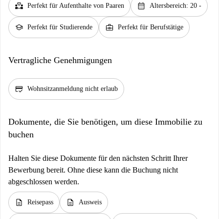
partner_heart
calendar_month
Perfekt für Aufenthalte von Paaren
Altersbereich: 20 -
school
business_center
Perfekt für Studierende
Perfekt für Berufstätige
Vertragliche Genehmigungen
credit_score
Wohnsitzanmeldung nicht erlaub
Dokumente, die Sie benötigen, um diese Immobilie zu
buchen
Halten Sie diese Dokumente für den nächsten Schritt Ihrer
Bewerbung bereit. Ohne diese kann die Buchung nicht
abgeschlossen werden.
description
description
Reisepass
Ausweis