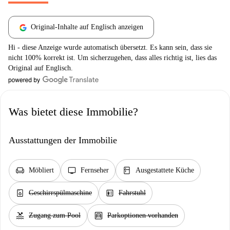
Original-Inhalte auf Englisch anzeigen
Hi - diese Anzeige wurde automatisch übersetzt. Es kann sein, dass sie
nicht 100% korrekt ist. Um sicherzugehen, dass alles richtig ist, lies das
Original auf Englisch.
Was bietet diese Immobilie?
Ausstattungen der Immobilie
chair
tv
kitchen
Möbliert
Fernseher
Ausgestattete Küche
dishwasher_gen
elevator
Geschirrspülmaschine
Fahrstuhl
pool
garage
Zugang zum Pool
Parkoptionen vorhanden