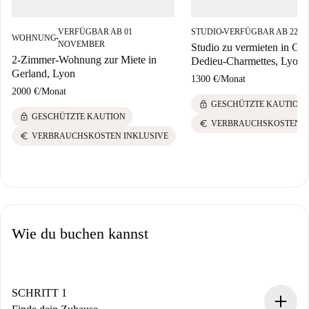
VERFÜGBAR AB 01
STUDIO
VERFÜGBAR AB 22 D
■
WOHNUNG
■
NOVEMBER
Studio zu vermieten in Grat
2-Zimmer-Wohnung zur Miete in
Dedieu-Charmettes, Lyon
Gerland, Lyon
1300 €
/
Monat
2000 €
/
Monat
lock
GESCHÜTZTE KAUTION
lock
GESCHÜTZTE KAUTION
euro
VERBRAUCHSKOSTEN I
euro
VERBRAUCHSKOSTEN INKLUSIVE
Wie du buchen kannst
SCHRITT 1