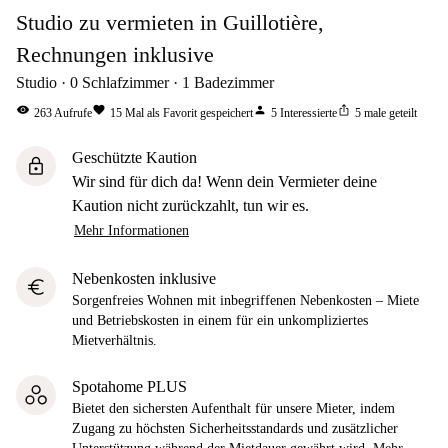
Studio zu vermieten in Guillotière,
Rechnungen inklusive
Studio
0
Schlafzimmer
1
Badezimmer
visibility
favorite
person
ios_share
263
Aufrufe
15
Mal als Favorit gespeichert
5
Interessierte
5
male geteilt
Geschützte Kaution
lock
Wir sind für dich da! Wenn dein Vermieter deine
Kaution nicht zurückzahlt, tun wir es.
Mehr Informationen
Nebenkosten inklusive
euro
Sorgenfreies Wohnen mit inbegriffenen Nebenkosten – Miete
und Betriebskosten in einem für ein unkompliziertes
Mietverhältnis.
Spotahome PLUS
Bietet den sichersten Aufenthalt für unsere Mieter, indem
Zugang zu höchsten Sicherheitsstandards und zusätzlicher