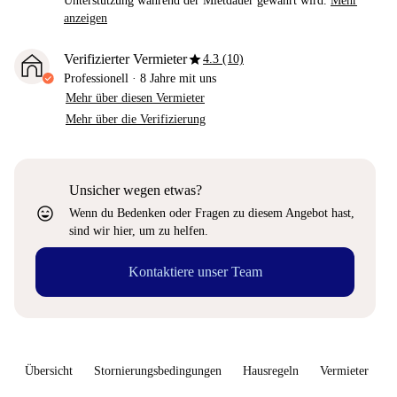
Unterstützung während der Mietdauer gewährt wird.
Mehr
anzeigen
star
Verifizierter Vermieter
4.3 (10)
Professionell
·
8 Jahre
mit uns
Mehr über diesen Vermieter
Mehr über die Verifizierung
Unsicher wegen etwas?
sentiment_very_satisfied
Wenn du Bedenken oder Fragen zu diesem Angebot hast,
sind wir hier, um zu helfen.
Kontaktiere unser Team
Übersicht
Stornierungsbedingungen
Hausregeln
Vermieter
W