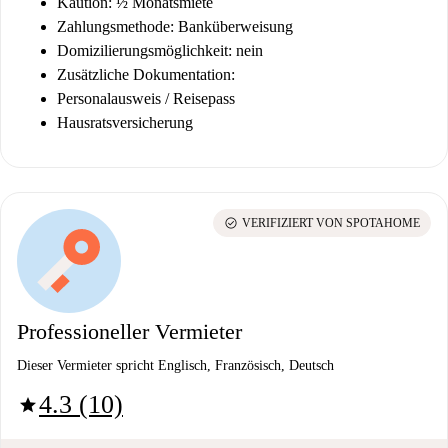
Kaution: ½ Monatsmiete
Zahlungsmethode: Banküberweisung
Domizilierungsmöglichkeit: nein
Zusätzliche Dokumentation:
Personalausweis / Reisepass
Hausratsversicherung
check_circle
VERIFIZIERT VON SPOTAHOME
Professioneller Vermieter
Dieser Vermieter spricht Englisch, Französisch, Deutsch
4.3 (10)
star