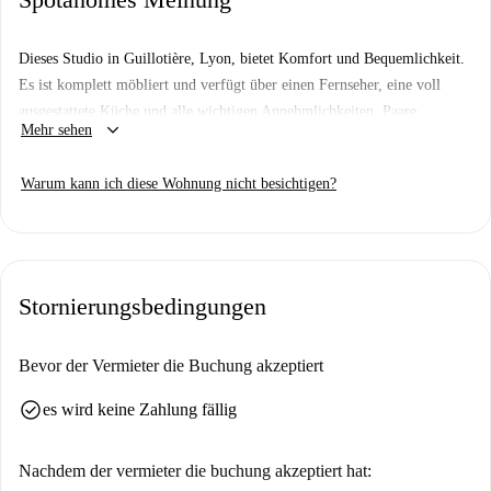
Dieses Studio in Guillotière, Lyon, bietet Komfort und Bequemlichkeit.
Es ist komplett möbliert und verfügt über einen Fernseher, eine voll
ausgestattete Küche und alle wichtigen Annehmlichkeiten. Paare,
keyboard_arrow_down
Mehr sehen
Berufstätige und Studenten sind herzlich willkommen, diese charmante
Unterkunft zu genießen. Alle Nebenkosten (Strom, Wasser, Gas und
Warum kann ich diese Wohnung nicht besichtigen?
WLAN) sind inklusive.
Im lebendigen Viertel Guillotière gelegen, finden Sie in der Nähe
zahlreiche Attraktionen. Erkunden Sie das Weltkulturerbe „Logis
Rachais“ und das Fresque du Cinéma in wenigen Minuten oder lassen Sie
Stornierungsbedingungen
sich in Restaurants wie Palmarosa, Le Bistrot des Fauves und Restaurant
Le Canal 2 kulinarisch verwöhnen. Machen Sie dieses Studio noch heute
zu Ihrem neuen Zuhause!
Bevor der Vermieter die Buchung akzeptiert
check_circle
es wird keine Zahlung fällig
Nachdem der vermieter die buchung akzeptiert hat: