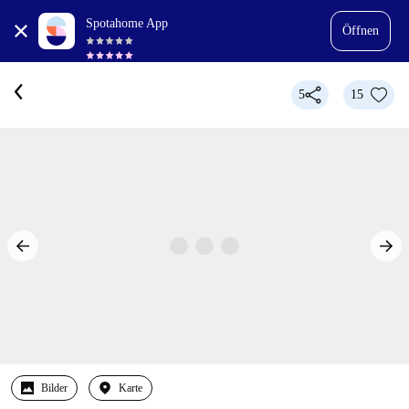
Spotahome App
Öffnen
5
15
Bilder
Karte