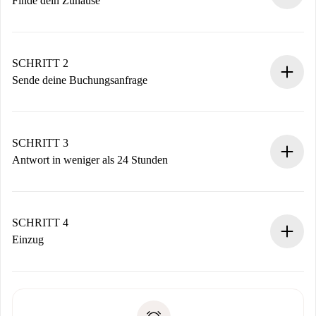
Finde dein Zuhause
100% Online-Buchungsprozess.
Verifizierte Wohnungen und Vermieter.
Du erhältst alle notwendigen Informationen im Voraus.
SCHRITT 2
Sende deine Buchungsanfrage
Sende grundlegende Informationen zu deinem Profil und
deiner Zahlungsmethode.
Denk daran, dass wir dich erst belasten, wenn der
SCHRITT 3
Vermieter zustimmt.
Antwort in weniger als 24 Stunden
Der Vermieter hat bis zu 24 Stunden Zeit zu bestätigen.
Sobald die Buchung akzeptiert ist, belasten wir dich und
stellen den Kontakt her.
SCHRITT 4
Wenn der Vermieter ablehnen muss, entstehen keine
Einzug
Kosten und wir schlagen Alternativen vor.
Kläre mit dem Vermieter die Ankunftsdetails,
Benötigte Dokumente bei „
Spotahome plus
“-Objekten.
Schlüsselübergabe usw.
Personalausweis oder Reisepass
Spotahome überweist die erste Zahlung nur, wenn du keine
Zahlungsfähigkeitsnachweis