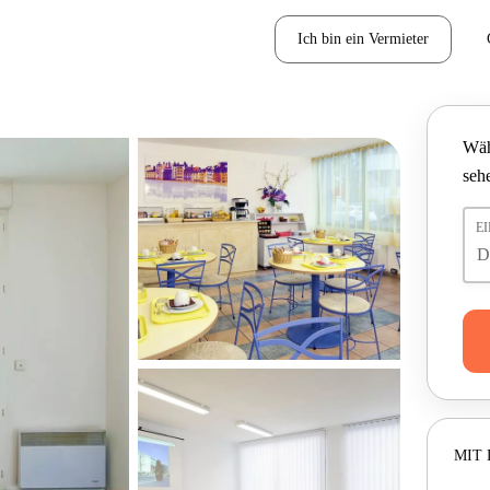
Ich bin ein Vermieter
Wäh
seh
E
MIT 