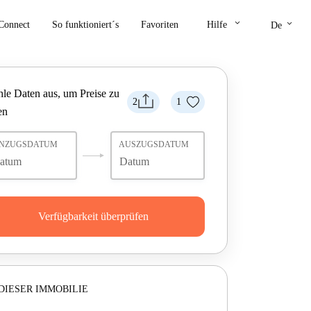
keyboard_arrow_down
keyboard_arrow_down
Connect
So funktioniert´s
Favoriten
Hilfe
De
le Daten aus, um Preise zu
2
1
en
INZUGSDATUM
AUSZUGSDATUM
Verfügbarkeit überprüfen
DIESER IMMOBILIE