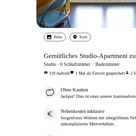
Bilder
Karte
Gemütliches Studio-Apartment zu
Studio
0
Schlafzimmer
Badezimmer
visibility
favorite
person
119
Aufrufe
1
Mal als Favorit gespeichert
2
I
Ohne Kaution
Jackpot! Dies ist eines unserer kautionsfre
Nebenkosten inklusive
euro
Sorgenfreies Wohnen mit inbegriffenen Neb
unkompliziertes Mietverhältnis.