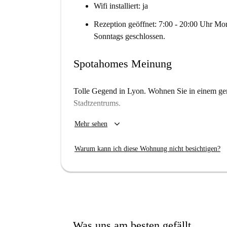
Wifi installiert: ja
Rezeption geöffnet: 7:00 - 20:00 Uhr Mon
Sonntags geschlossen.
Spotahomes Meinung
Tolle Gegend in Lyon. Wohnen Sie in einem gem
Stadtzentrums.
Neben dem Komfort dieses Aparthotels werden 
keyboard_arrow_down
Mehr sehen
Gegend zu schätzen wissen.
Warum kann ich diese Wohnung nicht besichtigen?
Wichtig:
Diese Eigenschaft ist eine von mehreren. D
Einheiten im Gebäude gibt. Was Sie oben
tatsächlich mieten.
Was uns am besten gefällt