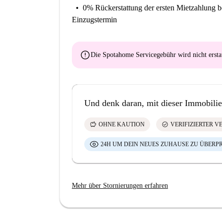
0% Rückerstattung der ersten Mietzahlung
b
Einzugstermin
error
Die Spotahome Servicegebühr wird
nicht ersta
Und denk daran, mit dieser Immobilie
savings
check_circle
OHNE KAUTION
VERIFIZIERTER V
24H UM DEIN NEUES ZUHAUSE ZU ÜBERP
Mehr über Stornierungen erfahren