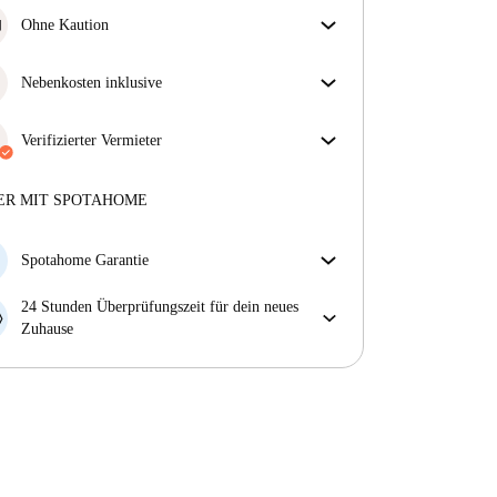
Ohne Kaution
Jackpot! Dies ist eines unserer kautionsfreien
Immobilien.
Nebenkosten inklusive
Sorgenfreies Wohnen mit inbegriffenen Nebenkosten
– Miete und Betriebskosten in einem für ein
Verifizierter Vermieter
unkompliziertes Mietverhältnis.
Professionell
·
4 Jahre
mit uns
Mehr über diesen Vermieter
ER MIT SPOTAHOME
Mehr über die Verifizierung
Spotahome Garantie
Falls der Vermieter deine Buchung kurzfristig
24 Stunden Überprüfungszeit für dein neues
storniert, werden wir dir entweder A) ein Hotel
Zuhause
bezahlen und dir helfen eine neue Wohnung zu
Bei Abweichungen vom Inserat, melde dich sofort
finden oder B) den gezahlten Betrag vollständig
innerhalb von 24 Stunden, damit wir das Problem
zurückerstatten.
lösen können.