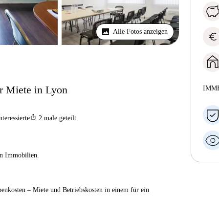
Alle Fotos anzeigen
euro
r Miete in Lyon
IMM
ios_share
nteressierte
2
male geteilt
ien Immobilien.
enkosten – Miete und Betriebskosten in einem für ein