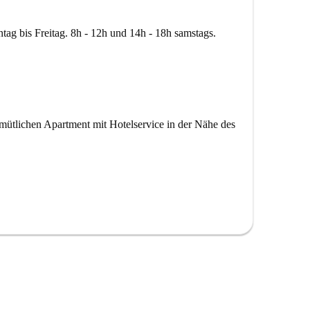
tag bis Freitag. 8h - 12h und 14h - 18h samstags.
ütlichen Apartment mit Hotelservice in der Nähe des
Sie das kulturelle Leben einer wunderschönen
ies bedeutet, dass es einige andere fast identische
 sehen, kann also leicht von dem abweichen, was Sie