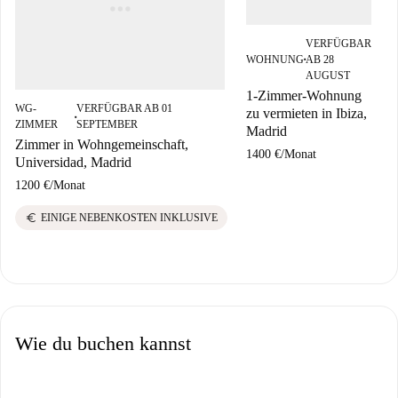
VERFÜGBAR
WOHNUNG
AB 28
■
AUGUST
1-Zimmer-Wohnung
WG-
VERFÜGBAR AB 01
zu vermieten in Ibiza,
■
ZIMMER
SEPTEMBER
Madrid
Zimmer in Wohngemeinschaft,
1400 €
/
Monat
Universidad, Madrid
1200 €
/
Monat
euro
EINIGE NEBENKOSTEN INKLUSIVE
Wie du buchen kannst