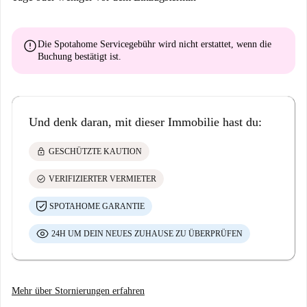
error
Die Spotahome Servicegebühr wird
nicht erstattet
, wenn die
Buchung bestätigt ist.
Und denk daran, mit dieser Immobilie hast du:
lock
GESCHÜTZTE KAUTION
check_circle
VERIFIZIERTER VERMIETER
SPOTAHOME GARANTIE
24H UM DEIN NEUES ZUHAUSE ZU ÜBERPRÜFEN
Mehr über Stornierungen erfahren