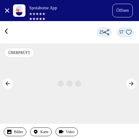
Spotahome App
Öffnen
25
57
ÜBERPRÜFT
Bilder
Karte
Video