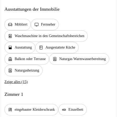
Ausstattungen der Immobilie
chair
tv
Möbliert
Fernseher
local_laundry_service
Waschmaschine in den Gemeinschaftsbereichen
window_open
kitchen
Ausstattung
Ausgestattete Küche
balcony
water_heater
Balkon oder Terrasse
Naturgas Warmwasserbereitung
water_heater
Naturgasheizung
Zeige alles (15)
Zimmer 1
dresser
airline_seat_flat
eingebauter Kleiderschrank
Einzelbett