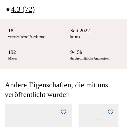
4.3 (72)
star
18
Seit 2022
veröffentlichte Unterkünfte
bei uns
192
9-15h
Mieter
durchschnittliche Antwortzeit
Andere Eigenschaften, die mit uns
veröffentlicht wurden