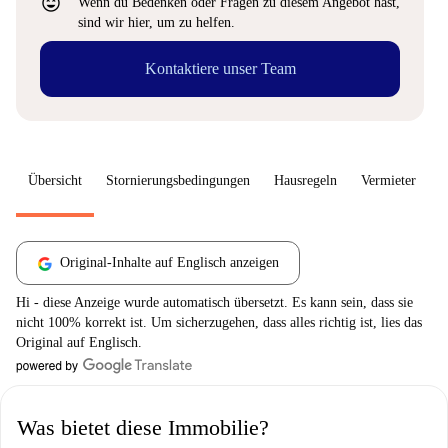
sentiment_very_satisfied
Wenn du Bedenken oder Fragen zu diesem Angebot hast,
sind wir hier, um zu helfen.
Kontaktiere unser Team
Übersicht
Stornierungsbedingungen
Hausregeln
Vermieter
W
Original-Inhalte auf Englisch anzeigen
Hi - diese Anzeige wurde automatisch übersetzt. Es kann sein, dass sie
nicht 100% korrekt ist. Um sicherzugehen, dass alles richtig ist, lies das
Original auf Englisch.
Was bietet diese Immobilie?