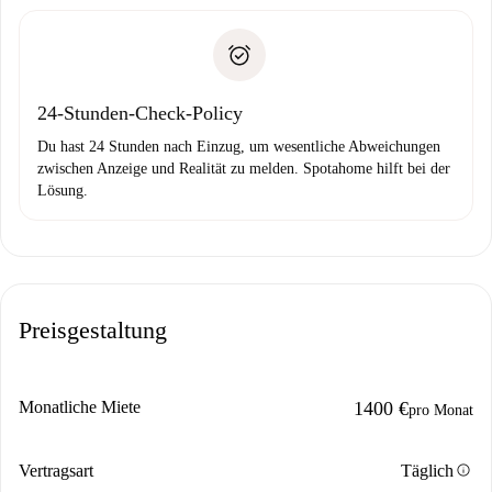
Schlüsselübergabe usw.
Personalausweis oder Reisepass
Spotahome überweist die erste Zahlung nur, wenn du keine
Zahlungsfähigkeitsnachweis
Probleme meldest.
Bankeinzug
24-Stunden-Check-Policy
Du hast 24 Stunden nach Einzug, um wesentliche Abweichungen
zwischen Anzeige und Realität zu melden. Spotahome hilft bei der
Lösung.
Preisgestaltung
Monatliche Miete
1400 €
pro Monat
info
Vertragsart
Täglich