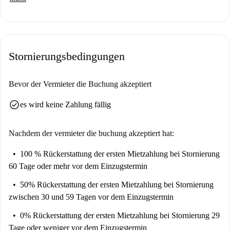
Anbindung an verschiedene Sehenswürdigkeiten wie das Instituto
Homeopático y Hospital de San José, das Monumento a Quevedo und die
Plaza Olavide. Erkunden Sie das lebendige Viertel und entdecken Sie die
kulturellen und architektonischen Highlights in der Nähe.
Stornierungsbedingungen
Bevor der Vermieter die Buchung akzeptiert
check_circle
es wird keine Zahlung fällig
Nachdem der vermieter die buchung akzeptiert hat:
100 % Rückerstattung der ersten Mietzahlung
bei Stornierung
60 Tage oder mehr vor dem Einzugstermin
50% Rückerstattung der ersten Mietzahlung
bei Stornierung
zwischen 30 und 59 Tagen vor dem Einzugstermin
0% Rückerstattung der ersten Mietzahlung
bei Stornierung 29
Tage oder weniger vor dem Einzugstermin