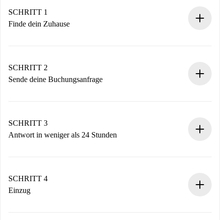
SCHRITT 1
Finde dein Zuhause
100% Online-Buchungsprozess.
Verifizierte Wohnungen und Vermieter.
Du erhältst alle notwendigen Informationen im Voraus.
SCHRITT 2
Sende deine Buchungsanfrage
Sende grundlegende Informationen zu deinem Profil und
deiner Zahlungsmethode.
Denk daran, dass wir dich erst belasten, wenn der
SCHRITT 3
Vermieter zustimmt.
Antwort in weniger als 24 Stunden
Der Vermieter hat bis zu 24 Stunden Zeit zu bestätigen.
Sobald die Buchung akzeptiert ist, belasten wir dich und
stellen den Kontakt her.
SCHRITT 4
Wenn der Vermieter ablehnen muss, entstehen keine
Einzug
Kosten und wir schlagen Alternativen vor.
Kläre mit dem Vermieter die Ankunftsdetails,
Benötigte Dokumente bei „
Spotahome plus
“-Objekten.