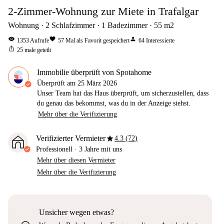
2-Zimmer-Wohnung zur Miete in Trafalgar
Wohnung
2
Schlafzimmer
1
Badezimmer
55
m2
visibility
favorite
person
1353
Aufrufe
57
Mal als Favorit gespeichert
64
Interessierte
ios_share
25
male geteilt
Immobilie überprüft von Spotahome
Überprüft am
25 März 2026
Unser Team hat das Haus überprüft, um sicherzustellen, dass
du genau das bekommst, was du in der Anzeige siehst.
Mehr über die Verifizierung
star
Verifizierter Vermieter
4.3 (72)
Professionell
·
3 Jahre
mit uns
Mehr über diesen Vermieter
Mehr über die Verifizierung
Unsicher wegen etwas?