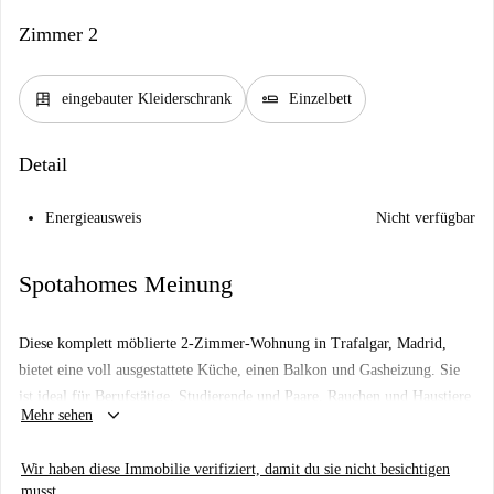
Zimmer 2
dresser
airline_seat_flat
eingebauter Kleiderschrank
Einzelbett
Detail
Energieausweis
Nicht verfügbar
Spotahomes Meinung
Diese komplett möblierte 2-Zimmer-Wohnung in Trafalgar, Madrid,
bietet eine voll ausgestattete Küche, einen Balkon und Gasheizung. Sie
ist ideal für Berufstätige, Studierende und Paare. Rauchen und Haustiere
keyboard_arrow_down
Mehr sehen
sind erlaubt. Spotahome hat die Wohnung geprüft und garantiert so hohe
Qualitätsstandards für Ihr neues Zuhause.
Wir haben diese Immobilie verifiziert, damit du sie nicht besichtigen
Die Wohnung befindet sich in Trafalgar, Madrid, und bietet eine gute
musst