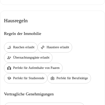
Hausregeln
Regeln der Immobilie
smoking_rooms
pet_supplies
Rauchen erlaubt
Haustiere erlaubt
person_add
Übernachtungsgäste erlaubt
partner_heart
Perfekt für Aufenthalte von Paaren
school
business_center
Perfekt für Studierende
Perfekt für Berufstätige
Vertragliche Genehmigungen