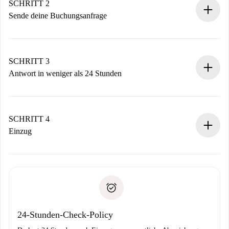
Du erhältst alle notwendigen Informationen im Voraus.
SCHRITT 2
Sende deine Buchungsanfrage
Sende grundlegende Informationen zu deinem Profil und
deiner Zahlungsmethode.
Denk daran, dass wir dich erst belasten, wenn der
SCHRITT 3
Vermieter zustimmt.
Antwort in weniger als 24 Stunden
Der Vermieter hat bis zu 24 Stunden Zeit zu bestätigen.
Sobald die Buchung akzeptiert ist, belasten wir dich und
stellen den Kontakt her.
SCHRITT 4
Wenn der Vermieter ablehnen muss, entstehen keine
Einzug
Kosten und wir schlagen Alternativen vor.
Kläre mit dem Vermieter die Ankunftsdetails,
Benötigte Dokumente bei „
Spotahome plus
“-Objekten.
Schlüsselübergabe usw.
Personalausweis oder Reisepass
Spotahome überweist die erste Zahlung nur, wenn du keine
Zahlungsfähigkeitsnachweis
Probleme meldest.
Bankeinzug
24-Stunden-Check-Policy