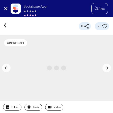
Spotahome App
Öffnen
10
36
ÜBERPRÜFT
Bilder
Karte
Video