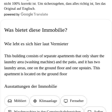
nicht 100% korrekt ist. Um sicherzugehen, dass alles richtig ist, lies das
Original auf Englisch.
Was bietet diese Immobilie?
Wie lebt es sich hier laut Vermieter
This building consists of separate apartments that only share the
laundry area (washing machine) and the patio, and it has two
laundry areas, one on the ground floor and one upstairs. This
apartment is located on the ground floor
Ausstattungen der Immobilie
chair
ac_unit
tv
Möbliert
Klimaanlage
Fernseher
Waschmaschine in den Gemeinschaftsbereichen
Außen