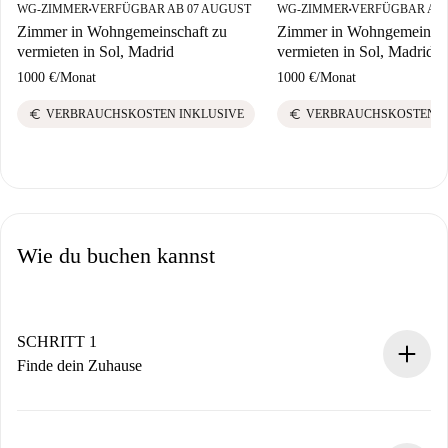
WG-ZIMMER
VERFÜGBAR AB 07 AUGUST
WG-ZIMMER
VERFÜGBAR AB 
■
■
Zimmer in Wohngemeinschaft zu
Zimmer in Wohngemeinsch
vermieten in Sol, Madrid
vermieten in Sol, Madrid
1000 €
/
Monat
1000 €
/
Monat
euro
euro
VERBRAUCHSKOSTEN INKLUSIVE
VERBRAUCHSKOSTEN I
Wie du buchen kannst
SCHRITT 1
Finde dein Zuhause
100% Online-Buchungsprozess.
Verifizierte Wohnungen und Vermieter.