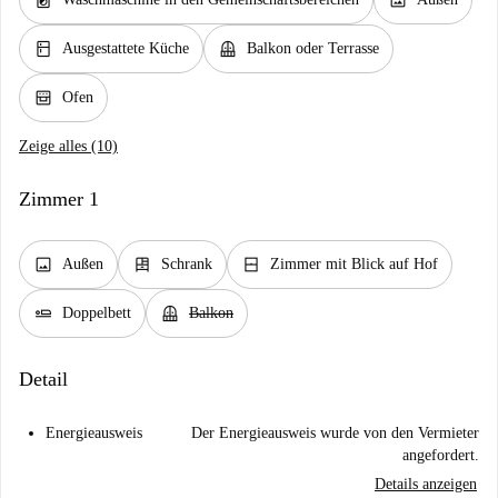
local_laundry_service
image
kitchen
balcony
Ausgestattete Küche
Balkon oder Terrasse
oven_gen
Ofen
Zeige alles (10)
Zimmer 1
image
dresser
window_closed
Außen
Schrank
Zimmer mit Blick auf Hof
airline_seat_flat
balcony
Doppelbett
Balkon
Detail
Energieausweis
Der Energieausweis wurde von den Vermieter
angefordert.
Details anzeigen