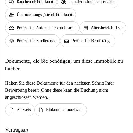
smoke_free
pet_supplies
Rauchen nicht erlaubt
Haustiere sind nicht erlaubt
person_add
Übernachtungsgäste nicht erlaubt
partner_heart
calendar_month
Perfekt für Aufenthalte von Paaren
Altersbereich: 18 -
school
business_center
Perfekt für Studierende
Perfekt für Berufstätige
Dokumente, die Sie benötigen, um diese Immobilie zu
buchen
Halten Sie diese Dokumente für den nächsten Schritt Ihrer
Bewerbung bereit. Ohne diese kann die Buchung nicht
abgeschlossen werden.
description
description
Ausweis
Einkommensnachweis
Vertragsart