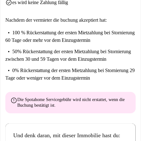
check_circle
es wird keine Zahlung fällig
bequemes Einkaufen. Sehenswürdigkeiten wie die Casa Martini und die
Casa Ruiz de Velasco bieten historische Einblicke. Genießen Sie
mediterrane Küche im Restaurante Serradilla oder einen schnellen Imbiss
Nachdem der vermieter die buchung akzeptiert hat:
bei Telepizza. Die Lage ist ideal, um dieses pulsierende Viertel zu
100 % Rückerstattung der ersten Mietzahlung
bei Stornierung
erkunden.
60 Tage oder mehr vor dem Einzugstermin
50% Rückerstattung der ersten Mietzahlung
bei Stornierung
zwischen 30 und 59 Tagen vor dem Einzugstermin
0% Rückerstattung der ersten Mietzahlung
bei Stornierung 29
Tage oder weniger vor dem Einzugstermin
error
Die Spotahome Servicegebühr wird
nicht erstattet
, wenn die
Buchung bestätigt ist.
Und denk daran, mit dieser Immobilie hast du: