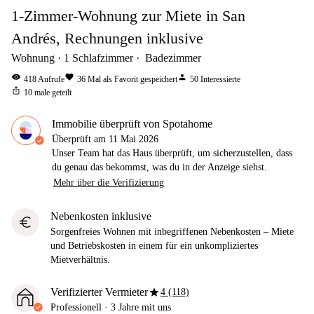
1-Zimmer-Wohnung zur Miete in San
Andrés, Rechnungen inklusive
Wohnung
1
Schlafzimmer
Badezimmer
visibility
favorite
person
418
Aufrufe
36
Mal als Favorit gespeichert
50
Interessierte
ios_share
10
male geteilt
Immobilie überprüft von Spotahome
Überprüft am
11 Mai 2026
Unser Team hat das Haus überprüft, um sicherzustellen, dass
du genau das bekommst, was du in der Anzeige siehst.
Mehr über die Verifizierung
Nebenkosten inklusive
euro
Sorgenfreies Wohnen mit inbegriffenen Nebenkosten – Miete
und Betriebskosten in einem für ein unkompliziertes
Mietverhältnis.
star
Verifizierter Vermieter
4 (118)
Professionell
·
3 Jahre
mit uns