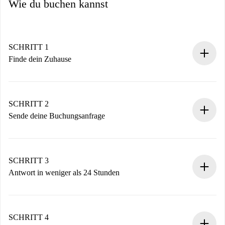
Wie du buchen kannst
SCHRITT 1
Finde dein Zuhause
100% Online-Buchungsprozess.
Verifizierte Wohnungen und Vermieter.
Du erhältst alle notwendigen Informationen im Voraus.
SCHRITT 2
Sende deine Buchungsanfrage
Sende grundlegende Informationen zu deinem Profil und
deiner Zahlungsmethode.
Denk daran, dass wir dich erst belasten, wenn der
SCHRITT 3
Vermieter zustimmt.
Antwort in weniger als 24 Stunden
Der Vermieter hat bis zu 24 Stunden Zeit zu bestätigen.
Sobald die Buchung akzeptiert ist, belasten wir dich und
stellen den Kontakt her.
SCHRITT 4