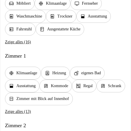
chair
ac_unit
tv
Möbliert
Klimaanlage
Fernseher
local_laundry_service
local_laundry_service
window_open
Waschmaschine
Trockner
Ausstattung
elevator
kitchen
Fahrstuhl
Ausgestattete Küche
Zeige alles (16)
Zimmer 1
ac_unit
water_heater
soap
Klimaanlage
Heizung
eigenes Bad
window_open
dresser
shelves
dresser
Ausstattung
Kommode
Regal
Schrank
window_closed
Zimmer mit Blick auf Innenhof
Zeige alles (13)
Zimmer 2