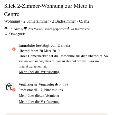
Slick 2-Zimmer-Wohnung zur Miete in
Centro
Wohnung
2
Schlafzimmer
2
Badezimmer
65
m2
visibility
favorite
person
878
Aufrufe
265
Mal als Favorit gespeichert
44
Interessierte
ios_share
5
male geteilt
Immobilie bestätigt von Daniela
Überprüft am
20 März 2019
Unser Homechecker hat die Immobilie für dich überprüft. So
stellen wir sicher, dass du genau das bekommst, was im
Inserat zu sehen ist.
Mehr über die Verifizierung
star
Verifizierter Vermieter
5 (19)
Professionell
·
7 Jahre
mit uns
Mehr über diesen Vermieter
Mehr über die Verifizierung