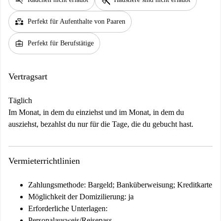
smoke_free
pet_supplies
partner_heart
Perfekt für Aufenthalte von Paaren
business_center
Perfekt für Berufstätige
Vertragsart
Täglich
Im Monat, in dem du einziehst und im Monat, in dem du
ausziehst, bezahlst du nur für die Tage, die du gebucht hast.
Vermieterrichtlinien
Zahlungsmethode: Bargeld; Banküberweisung; Kreditkarte
Möglichkeit der Domizilierung: ja
Erforderliche Unterlagen:
Personalausweis/Reisepass