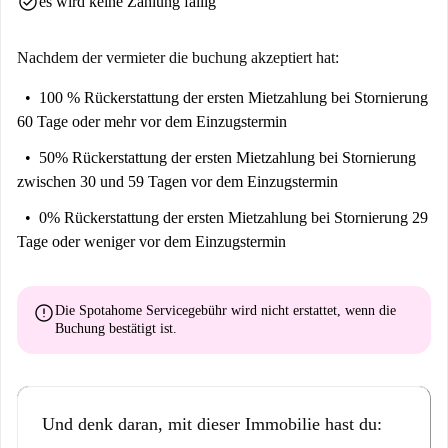
check_circle
es wird keine Zahlung fällig
“
Gib es mir gerade…
Nachdem der vermieter die buchung akzeptiert hat:
Dies ist ein schickes Apartment im 1. Stock mit 2 Schlafzimmern in der
100 % Rückerstattung der ersten Mietzahlung
bei Stornierung
Calle De Mesonero Romanos, Madrid. Es verfügt über ein cooles offenes
60 Tage oder mehr vor dem Einzugstermin
Layout, individuelle AC-Einheiten und liegt in der Nähe der
berühmtesten Sehenswürdigkeiten der Stadt.
50% Rückerstattung der ersten Mietzahlung
bei Stornierung
zwischen 30 und 59 Tagen vor dem Einzugstermin
Wir denken, es ist ideal für professionelle Fashionistas. Sie befinden sich
im pulsierenden Herzen von Madrid, was bedeutet, dass Sie unzählige
0% Rückerstattung der ersten Mietzahlung
bei Stornierung 29
Möglichkeiten in Bezug auf trendige Bars, Restaurants und Cafés haben.
Tage oder weniger vor dem Einzugstermin
error
Die Spotahome Servicegebühr wird
nicht erstattet
, wenn die
Buchung bestätigt ist.
Und denk daran, mit dieser Immobilie hast du: