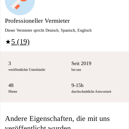
Professioneller Vermieter
Dieser Vermieter spricht Deutsch, Spanisch, Englisch
5 (19)
star
3
Seit 2019
veröffentlichte Unterkünfte
bei uns
48
9-15h
Mieter
durchschnittliche Antwortzeit
Andere Eigenschaften, die mit uns
veröffentlicht wurden