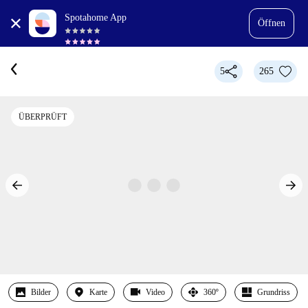
Spotahome App
Öffnen
5
265
ÜBERPRÜFT
Bilder
Karte
Video
360º
Grundriss