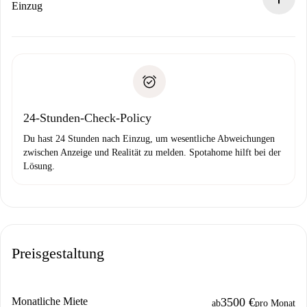
Wenn der Vermieter ablehnen muss, entstehen keine
Einzug
Kosten und wir schlagen Alternativen vor.
Kläre mit dem Vermieter die Ankunftsdetails,
Benötigte Dokumente bei „
Spotahome plus
“-Objekten.
Schlüsselübergabe usw.
Personalausweis oder Reisepass
Spotahome überweist die erste Zahlung nur, wenn du keine
Zahlungsfähigkeitsnachweis
Probleme meldest.
Bankeinzug
24-Stunden-Check-Policy
Du hast 24 Stunden nach Einzug, um wesentliche Abweichungen
zwischen Anzeige und Realität zu melden. Spotahome hilft bei der
Lösung.
Preisgestaltung
Monatliche Miete
3500 €
ab
pro Monat