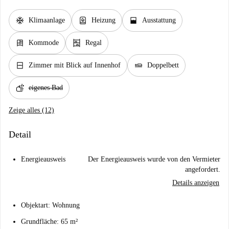
ac_unit
water_heater
window_open
Klimaanlage
Heizung
Ausstattung
dresser
shelves
Kommode
Regal
window_closed
airline_seat_flat
Zimmer mit Blick auf Innenhof
Doppelbett
soap
eigenes Bad
Zeige alles (12)
Detail
Energieausweis
Der Energieausweis wurde von den Vermieter
angefordert.
Details anzeigen
Objektart: Wohnung
Grundfläche: 65 m²