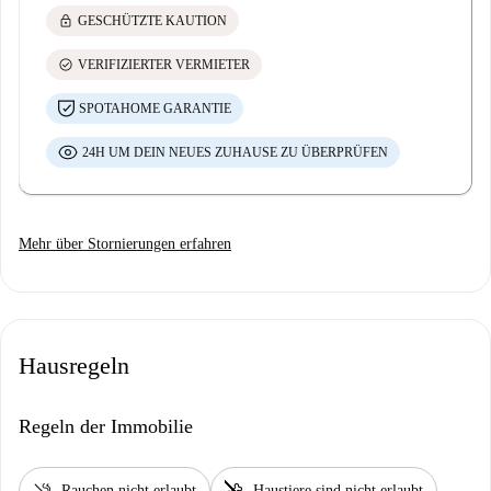
lock
GESCHÜTZTE KAUTION
check_circle
VERIFIZIERTER VERMIETER
SPOTAHOME GARANTIE
24H UM DEIN NEUES ZUHAUSE ZU ÜBERPRÜFEN
Mehr über Stornierungen erfahren
Hausregeln
Regeln der Immobilie
Rauchen nicht erlaubt
Haustiere sind nicht erlaubt