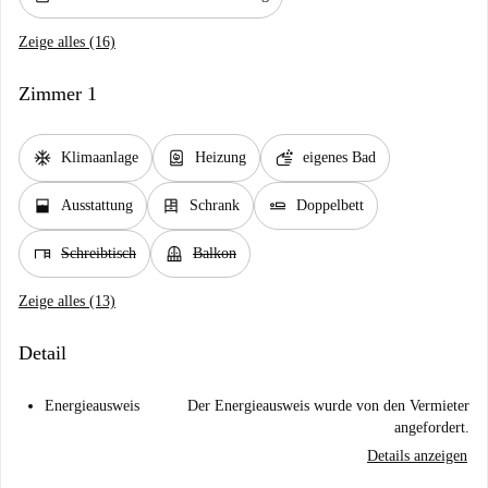
Zeige alles (16)
Zimmer 1
ac_unit
water_heater
soap
Klimaanlage
Heizung
eigenes Bad
window_open
dresser
airline_seat_flat
Ausstattung
Schrank
Doppelbett
desk
balcony
Schreibtisch
Balkon
Zeige alles (13)
Detail
Energieausweis
Der Energieausweis wurde von den Vermieter
angefordert.
Details anzeigen