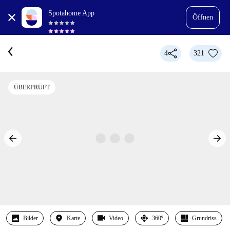
Spotahome App
Öffnen
4
321
ÜBERPRÜFT
Bilder
Karte
Video
360º
Grundriss