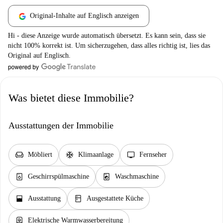
Original-Inhalte auf Englisch anzeigen
Hi - diese Anzeige wurde automatisch übersetzt. Es kann sein, dass sie
nicht 100% korrekt ist. Um sicherzugehen, dass alles richtig ist, lies das
Original auf Englisch.
Was bietet diese Immobilie?
Ausstattungen der Immobilie
chair
ac_unit
tv
Möbliert
Klimaanlage
Fernseher
dishwasher_gen
local_laundry_service
Geschirrspülmaschine
Waschmaschine
window_open
kitchen
Ausstattung
Ausgestattete Küche
water_heater
Elektrische Warmwasserbereitung