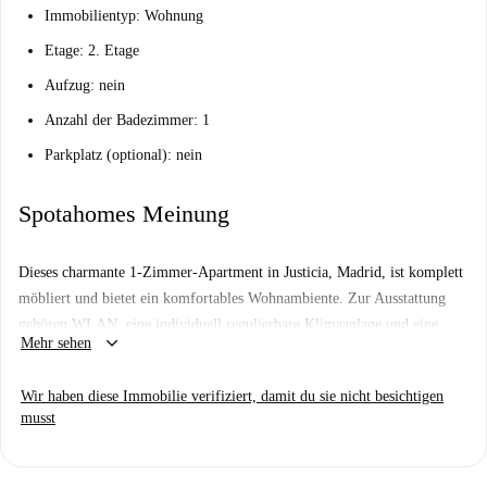
Immobilientyp: Wohnung
Etage: 2. Etage
Aufzug: nein
Anzahl der Badezimmer: 1
Parkplatz (optional): nein
Spotahomes Meinung
Dieses charmante 1-Zimmer-Apartment in Justicia, Madrid, ist komplett
möbliert und bietet ein komfortables Wohnambiente. Zur Ausstattung
gehören WLAN, eine individuell regulierbare Klimaanlage und eine
keyboard_arrow_down
Mehr sehen
eigene Waschmaschine. Es ist ideal für Berufstätige, Studierende und
Paare und bietet ein gemütliches Ambiente, das von Spotahome geprüft
Wir haben diese Immobilie verifiziert, damit du sie nicht besichtigen
und bestätigt wurde.
musst
Das Apartment liegt im lebendigen Viertel Justicia, umgeben von
kulturellen Sehenswürdigkeiten wie der Plaza de Pedro Zerolo, dem