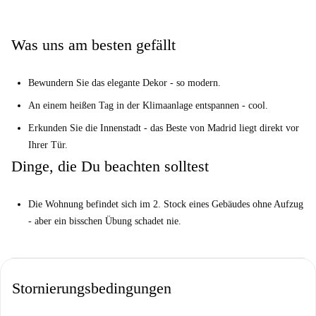
Oratorio del Caballero de Gràcia und der Gran Vía, die alle bequem zu
Fuß erreichbar sind. Entdecken Sie Madrids Highlights und
Annehmlichkeiten in dieser zentralen Lage.
Was uns am besten gefällt
Bewundern Sie das elegante Dekor - so modern.
An einem heißen Tag in der Klimaanlage entspannen - cool.
Erkunden Sie die Innenstadt - das Beste von Madrid liegt direkt vor
Ihrer Tür.
Dinge, die Du beachten solltest
Die Wohnung befindet sich im 2. Stock eines Gebäudes ohne Aufzug
- aber ein bisschen Übung schadet nie.
Stornierungsbedingungen