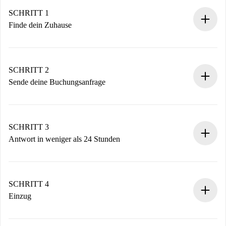
SCHRITT 1
Finde dein Zuhause
100% Online-Buchungsprozess.
Verifizierte Wohnungen und Vermieter.
Du erhältst alle notwendigen Informationen im Voraus.
SCHRITT 2
Sende deine Buchungsanfrage
Sende grundlegende Informationen zu deinem Profil und
deiner Zahlungsmethode.
Denk daran, dass wir dich erst belasten, wenn der
SCHRITT 3
Vermieter zustimmt.
Antwort in weniger als 24 Stunden
Der Vermieter hat bis zu 24 Stunden Zeit zu bestätigen.
Sobald die Buchung akzeptiert ist, belasten wir dich und
stellen den Kontakt her.
SCHRITT 4
Wenn der Vermieter ablehnen muss, entstehen keine
Einzug
Kosten und wir schlagen Alternativen vor.
Kläre mit dem Vermieter die Ankunftsdetails,
Benötigte Dokumente bei „
Spotahome plus
“-Objekten.