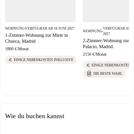
WOHNUNG
VERFÜGBAR AB 16 JUNI 2027
VERFÜGBAR AB 0
■
WOHNUNG
■
2027
1-Zimmer-Wohnung zur Miete in
2-Zimmer-Wohnung zur Mi
Chueca, Madrid
Palacio, Madrid.
1800 €
/
Monat
2150 €
/
Monat
euro
EINIGE NEBENKOSTEN INKLUSIVE
euro
EINIGE NEBENKOSTEN 
DIE BESTE WAHL
Wie du buchen kannst