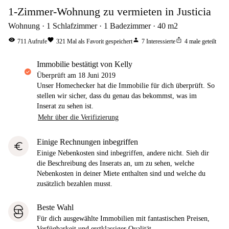
1-Zimmer-Wohnung zu vermieten in Justicia
Wohnung
1
Schlafzimmer
1
Badezimmer
40
m2
visibility
favorite
person
ios_share
711
Aufrufe
321
Mal als Favorit gespeichert
7
Interessierte
4
male geteilt
Immobilie bestätigt von Kelly
Überprüft am
18 Juni 2019
Unser Homechecker hat die Immobilie für dich überprüft. So
stellen wir sicher, dass du genau das bekommst, was im
Inserat zu sehen ist.
Mehr über die Verifizierung
Einige Rechnungen inbegriffen
euro
Einige Nebenkosten sind inbegriffen, andere nicht. Sieh dir
die Beschreibung des Inserats an, um zu sehen, welche
Nebenkosten in deiner Miete enthalten sind und welche du
zusätzlich bezahlen musst.
Beste Wahl
Für dich ausgewählte Immobilien mit fantastischen Preisen,
Verfügbarkeit und erstklassiger Qualität.