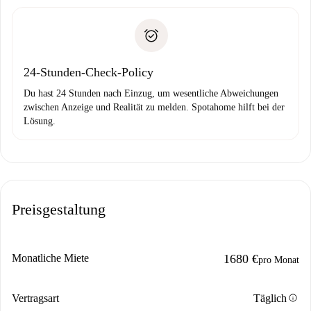
Schlüsselübergabe usw.
Personalausweis oder Reisepass
Spotahome überweist die erste Zahlung nur, wenn du keine
Zahlungsfähigkeitsnachweis
Probleme meldest.
Bankeinzug
24-Stunden-Check-Policy
Du hast 24 Stunden nach Einzug, um wesentliche Abweichungen
zwischen Anzeige und Realität zu melden. Spotahome hilft bei der
Lösung.
Preisgestaltung
Monatliche Miete
1680 €
pro Monat
info
Vertragsart
Täglich