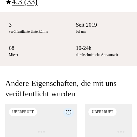
4.3 (33)
star
3
Seit 2019
veröffentlichte Unterkünfte
bei uns
68
10-24h
Mieter
durchschnittliche Antwortzeit
Andere Eigenschaften, die mit uns
veröffentlicht wurden
ÜBERPRÜFT
ÜBERPRÜFT