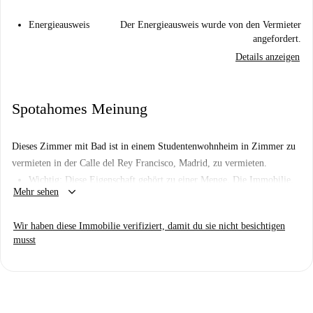
Energieausweis
Der Energieausweis wurde von den Vermieter
angefordert.
Details anzeigen
Spotahomes Meinung
Dieses Zimmer mit Bad ist in einem Studentenwohnheim in Zimmer zu
vermieten in der Calle del Rey Francisco, Madrid, zu vermieten.
Wichtig: Diese Eigenschaft gehört zu einer Menge. Die Immobilie,
keyboard_arrow_down
Mehr sehen
die Sie erhalten, kann von der auf den Bildern gezeigten Immobilie
abweichen.
Wir haben diese Immobilie verifiziert, damit du sie nicht besichtigen
musst