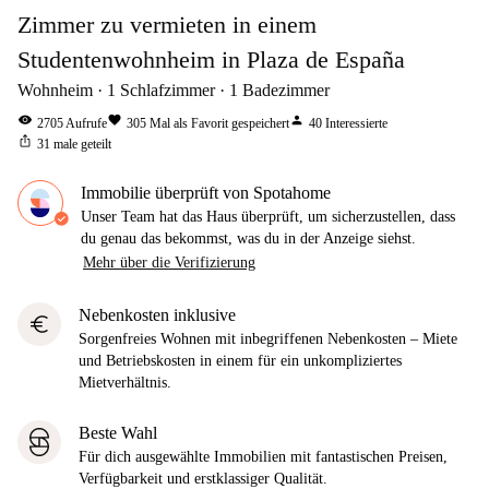
Zimmer zu vermieten in einem
Studentenwohnheim in Plaza de España
Wohnheim
1
Schlafzimmer
1
Badezimmer
visibility
favorite
person
2705
Aufrufe
305
Mal als Favorit gespeichert
40
Interessierte
ios_share
31
male geteilt
Immobilie überprüft von Spotahome
Unser Team hat das Haus überprüft, um sicherzustellen, dass
du genau das bekommst, was du in der Anzeige siehst.
Mehr über die Verifizierung
Nebenkosten inklusive
euro
Sorgenfreies Wohnen mit inbegriffenen Nebenkosten – Miete
und Betriebskosten in einem für ein unkompliziertes
Mietverhältnis.
Beste Wahl
Für dich ausgewählte Immobilien mit fantastischen Preisen,
Verfügbarkeit und erstklassiger Qualität.