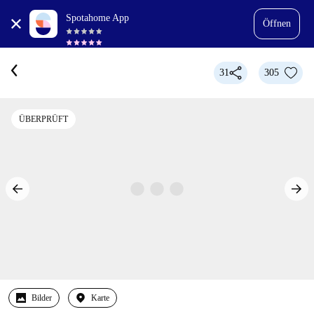
Spotahome App
Öffnen
31
305
ÜBERPRÜFT
Bilder
Karte