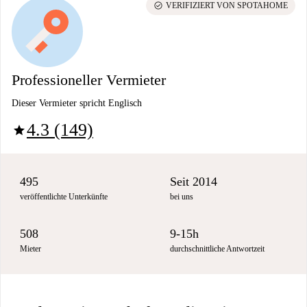
check_circle
VERIFIZIERT VON SPOTAHOME
Professioneller Vermieter
Dieser Vermieter spricht Englisch
4.3 (149)
star
495
Seit 2014
veröffentlichte Unterkünfte
bei uns
508
9-15h
Mieter
durchschnittliche Antwortzeit