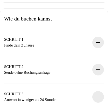
Wie du buchen kannst
SCHRITT 1
Finde dein Zuhause
100% Online-Buchungsprozess.
Verifizierte Wohnungen und Vermieter.
Du erhältst alle notwendigen Informationen im Voraus.
SCHRITT 2
Sende deine Buchungsanfrage
Sende grundlegende Informationen zu deinem Profil und
deiner Zahlungsmethode.
Denk daran, dass wir dich erst belasten, wenn der
SCHRITT 3
Vermieter zustimmt.
Antwort in weniger als 24 Stunden