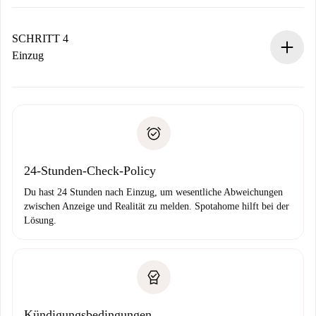
Der Vermieter hat bis zu 24 Stunden Zeit zu bestätigen.
Sobald die Buchung akzeptiert ist, belasten wir dich und
stellen den Kontakt her.
SCHRITT 4
Wenn der Vermieter ablehnen muss, entstehen keine
Einzug
Kosten und wir schlagen Alternativen vor.
Kläre mit dem Vermieter die Ankunftsdetails,
Benötigte Dokumente bei „
Spotahome plus
“-Objekten.
Schlüsselübergabe usw.
Personalausweis oder Reisepass
Spotahome überweist die erste Zahlung nur, wenn du keine
Zahlungsfähigkeitsnachweis
Probleme meldest.
Bankeinzug
24-Stunden-Check-Policy
Du hast 24 Stunden nach Einzug, um wesentliche Abweichungen
zwischen Anzeige und Realität zu melden. Spotahome hilft bei der
Lösung.
Kündigungsbedingungen