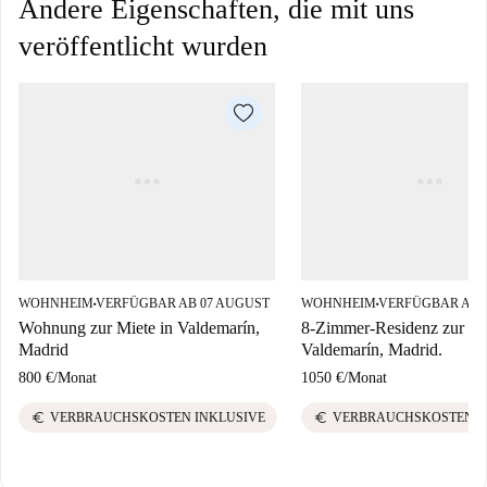
Andere Eigenschaften, die mit uns
veröffentlicht wurden
WOHNHEIM
VERFÜGBAR AB 07 AUGUST
WOHNHEIM
VERFÜGBAR AB 
■
■
Wohnung zur Miete in Valdemarín,
8-Zimmer-Residenz zur Mi
Madrid
Valdemarín, Madrid.
800 €
/
Monat
1050 €
/
Monat
euro
euro
VERBRAUCHSKOSTEN INKLUSIVE
VERBRAUCHSKOSTEN I