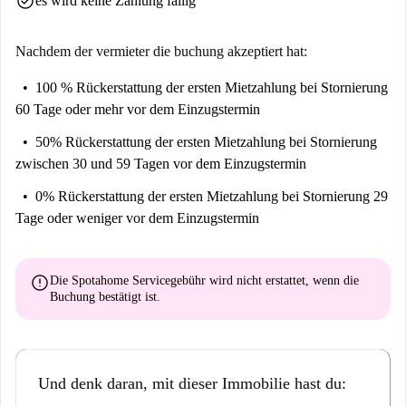
check_circle
es wird keine Zahlung fällig
Nachdem der vermieter die buchung akzeptiert hat:
100 % Rückerstattung der ersten Mietzahlung
bei Stornierung
60 Tage oder mehr vor dem Einzugstermin
50% Rückerstattung der ersten Mietzahlung
bei Stornierung
zwischen 30 und 59 Tagen vor dem Einzugstermin
0% Rückerstattung der ersten Mietzahlung
bei Stornierung 29
Tage oder weniger vor dem Einzugstermin
error
Die Spotahome Servicegebühr wird
nicht erstattet
, wenn die
Buchung bestätigt ist.
Und denk daran, mit dieser Immobilie hast du: