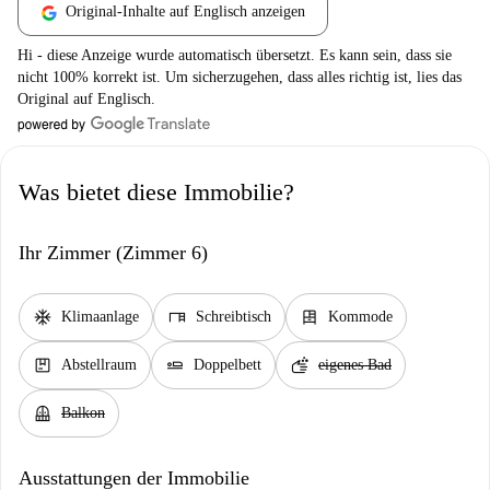
Original-Inhalte auf Englisch anzeigen
Hi - diese Anzeige wurde automatisch übersetzt. Es kann sein, dass sie
nicht 100% korrekt ist. Um sicherzugehen, dass alles richtig ist, lies das
Original auf Englisch.
Was bietet diese Immobilie?
Ihr Zimmer (Zimmer 6)
ac_unit
desk
dresser
Klimaanlage
Schreibtisch
Kommode
package
airline_seat_flat
soap
Abstellraum
Doppelbett
eigenes Bad
balcony
Balkon
Ausstattungen der Immobilie