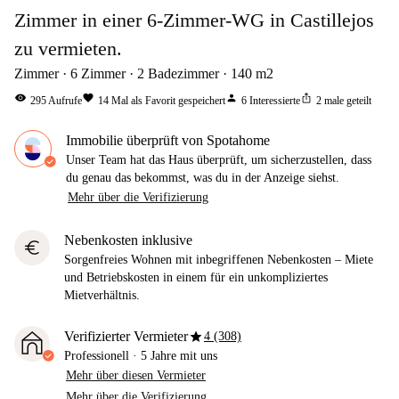
Zimmer in einer 6-Zimmer-WG in Castillejos
zu vermieten.
Zimmer
6
Zimmer
2
Badezimmer
140
m2
visibility
favorite
person
ios_share
295
Aufrufe
14
Mal als Favorit gespeichert
6
Interessierte
2
male geteilt
Immobilie überprüft von Spotahome
Unser Team hat das Haus überprüft, um sicherzustellen, dass
du genau das bekommst, was du in der Anzeige siehst.
Mehr über die Verifizierung
Nebenkosten inklusive
euro
Sorgenfreies Wohnen mit inbegriffenen Nebenkosten – Miete
und Betriebskosten in einem für ein unkompliziertes
Mietverhältnis.
star
Verifizierter Vermieter
4 (308)
Professionell
·
5 Jahre
mit uns
Mehr über diesen Vermieter
Mehr über die Verifizierung