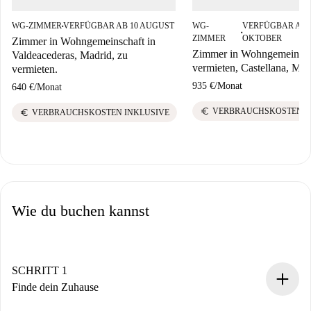
WG-ZIMMER
VERFÜGBAR AB 10 AUGUST
WG-
VERFÜGBAR AB 
■
■
ZIMMER
OKTOBER
Zimmer in Wohngemeinschaft in
Zimmer in Wohngemeinsch
Valdeacederas, Madrid, zu
vermieten, Castellana, Mad
vermieten.
935 €
/
Monat
640 €
/
Monat
euro
VERBRAUCHSKOSTEN I
euro
VERBRAUCHSKOSTEN INKLUSIVE
Wie du buchen kannst
SCHRITT 1
Finde dein Zuhause