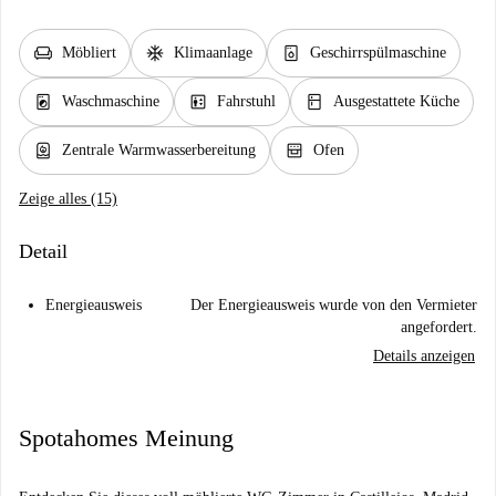
chair
ac_unit
dishwasher_gen
Möbliert
Klimaanlage
Geschirrspülmaschine
local_laundry_service
elevator
kitchen
Waschmaschine
Fahrstuhl
Ausgestattete Küche
water_heater
oven_gen
Zentrale Warmwasserbereitung
Ofen
Zeige alles (15)
Detail
Energieausweis
Der Energieausweis wurde von den Vermieter
angefordert.
Details anzeigen
Spotahomes Meinung