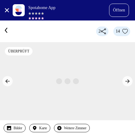
Spotahome App
Öffnen
2
14
ÜBERPRÜFT
Bilder
Karte
Weitere Zimmer