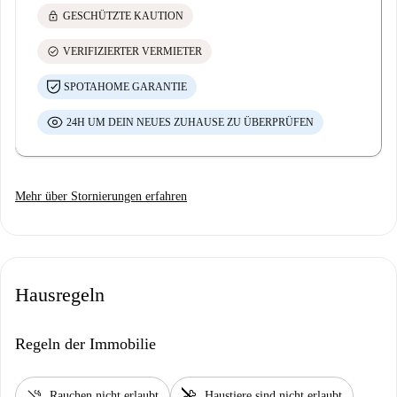
lock
GESCHÜTZTE KAUTION
check_circle
VERIFIZIERTER VERMIETER
SPOTAHOME GARANTIE
24H UM DEIN NEUES ZUHAUSE ZU ÜBERPRÜFEN
Mehr über Stornierungen erfahren
Hausregeln
Regeln der Immobilie
smoke_free
pet_supplies
Rauchen nicht erlaubt
Haustiere sind nicht erlaubt