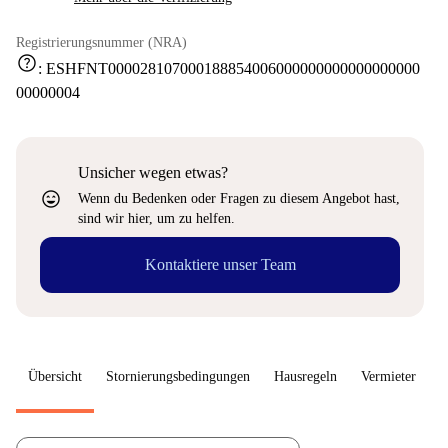
Registrierungsnummer (NRA)
help
:
ESHFNT000028107000188854006000000000000000000
00000004
Unsicher wegen etwas?
sentiment_very_satisfied
Wenn du Bedenken oder Fragen zu diesem Angebot hast,
sind wir hier, um zu helfen.
Kontaktiere unser Team
Übersicht
Stornierungsbedingungen
Hausregeln
Vermieter
W