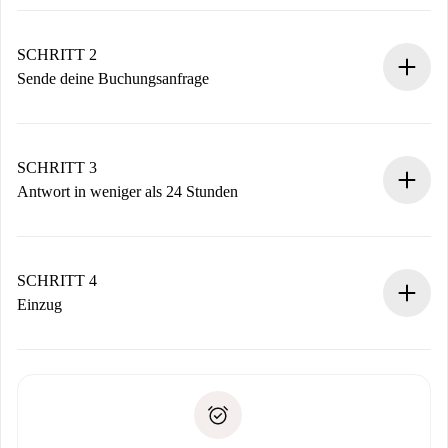
100% Online-Buchungsprozess.
Verifizierte Wohnungen und Vermieter.
Du erhältst alle notwendigen Informationen im Voraus.
SCHRITT 2
Sende deine Buchungsanfrage
Sende grundlegende Informationen zu deinem Profil und
deiner Zahlungsmethode.
Denk daran, dass wir dich erst belasten, wenn der
SCHRITT 3
Vermieter zustimmt.
Antwort in weniger als 24 Stunden
Der Vermieter hat bis zu 24 Stunden Zeit zu bestätigen.
Sobald die Buchung akzeptiert ist, belasten wir dich und
stellen den Kontakt her.
SCHRITT 4
Wenn der Vermieter ablehnen muss, entstehen keine
Einzug
Kosten und wir schlagen Alternativen vor.
Kläre mit dem Vermieter die Ankunftsdetails,
Benötigte Dokumente bei „
Spotahome plus
“-Objekten.
Schlüsselübergabe usw.
Personalausweis oder Reisepass
Spotahome überweist die erste Zahlung nur, wenn du keine
Zahlungsfähigkeitsnachweis
Probleme meldest.
Bankeinzug