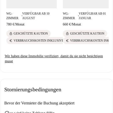
darunter Cosmo Cash and Carry und Palo y Chamiza Madrid, die für
jeden Geschmack etwas bieten. Erleben Sie Madrids pulsierenden
WG-
VERFÜGBAR AB 10
WG-
VERFÜGBAR AB 01
Lifestyle von Ihrer neuen Unterkunft in Castillejos aus.
■
■
ZIMMER
AUGUST
ZIMMER
JANUAR
780 €
/
Monat
660 €
/
Monat
lock
lock
GESCHÜTZTE KAUTION
GESCHÜTZTE KAUTION
euro
euro
VERBRAUCHSKOSTEN INKLUSIVE
VERBRAUCHSKOSTEN INKLU
Wir haben diese Immobilie verifiziert, damit du sie nicht besichtigen
musst
Stornierungsbedingungen
Bevor der Vermieter die Buchung akzeptiert