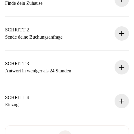
Finde dein Zuhause
100% Online-Buchungsprozess.
Verifizierte Wohnungen und Vermieter.
Du erhältst alle notwendigen Informationen im Voraus.
SCHRITT 2
Sende deine Buchungsanfrage
Sende grundlegende Informationen zu deinem Profil und
deiner Zahlungsmethode.
Denk daran, dass wir dich erst belasten, wenn der
SCHRITT 3
Vermieter zustimmt.
Antwort in weniger als 24 Stunden
Der Vermieter hat bis zu 24 Stunden Zeit zu bestätigen.
Sobald die Buchung akzeptiert ist, belasten wir dich und
stellen den Kontakt her.
SCHRITT 4
Wenn der Vermieter ablehnen muss, entstehen keine
Einzug
Kosten und wir schlagen Alternativen vor.
Kläre mit dem Vermieter die Ankunftsdetails,
Benötigte Dokumente bei „
Spotahome plus
“-Objekten.
Schlüsselübergabe usw.
Personalausweis oder Reisepass
Spotahome überweist die erste Zahlung nur, wenn du keine
Zahlungsfähigkeitsnachweis