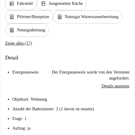
elevator
kitchen
Fahrstuhl
Ausgestattete Küche
person_book
water_heater
Pförtner/Rezeption
Naturgas Warmwasserbereitung
water_heater
Naturgasheizung
Zeige alles (17)
Detail
Energieausweis
Der Energieausweis wurde von den Vermieter
angefordert.
Details anzeigen
Objektart: Wohnung
Anzahl der Badezimmer: 2 (1 davon ist ensuite)
Etage: 1.
Aufzug: ja