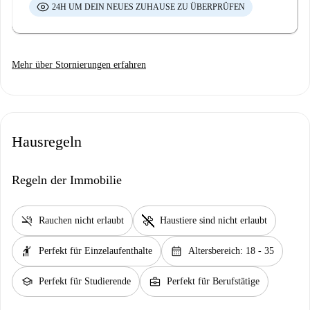
24H UM DEIN NEUES ZUHAUSE ZU ÜBERPRÜFEN
Mehr über Stornierungen erfahren
Hausregeln
Regeln der Immobilie
smoke_free
pet_supplies
Rauchen nicht erlaubt
Haustiere sind nicht erlaubt
hail
calendar_month
Perfekt für Einzelaufenthalte
Altersbereich: 18 - 35
school
business_center
Perfekt für Studierende
Perfekt für Berufstätige