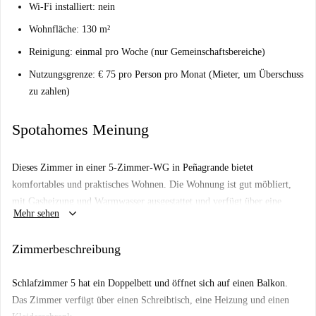
Wi-Fi installiert: nein
Wohnfläche: 130 m²
Reinigung: einmal pro Woche (nur Gemeinschaftsbereiche)
Nutzungsgrenze: € 75 pro Person pro Monat (Mieter, um Überschuss
zu zahlen)
Spotahomes Meinung
Dieses Zimmer in einer 5-Zimmer-WG in Peñagrande bietet
komfortables und praktisches Wohnen. Die Wohnung ist gut möbliert,
mit Gasheizung und Warmwasser ausgestattet und verfügt über eine
keyboard_arrow_down
Mehr sehen
eigene Waschmaschine. WLAN, Strom, Wasser und Gas sind in der
Miete enthalten und werden pauschal an den Vermieter abgerechnet. Das
Zimmerbeschreibung
Gebäude bietet außerdem einen Aufzug und eine voll ausgestattete Küche
zur Mitbenutzung. Rauchen und Haustiere sind nicht gestattet, und Paare
Schlafzimmer 5 hat ein Doppelbett und öffnet sich auf einen Balkon.
werden nicht akzeptiert. Ideal für Berufstätige oder Studierende jeden
Das Zimmer verfügt über einen Schreibtisch, eine Heizung und einen
Geschlechts. Die Unterkunft ist Spotahome-verifiziert und garantiert