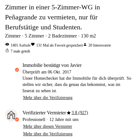
Zimmer in einer 5-Zimmer-WG in
Peñagrande zu vermieten, nur für
Berufstätige und Studenten.
Zimmer
5
Zimmer
2
Badezimmer
130
m2
visibility
favorite
person
1401
Aufrufe
131
Mal als Favorit gespeichert
20
Interessierte
ios_share
7
male geteilt
Immobilie bestätigt von Javier
Überprüft am
06 Okt. 2017
Unser Homechecker hat die Immobilie für dich überprüft. So
stellen wir sicher, dass du genau das bekommst, was im
Inserat zu sehen ist.
Mehr über die Verifizierung
star
Verifizierter Vermieter
3.8 (927)
Professionell
·
12 Jahre
mit uns
Mehr über diesen Vermieter
Mehr über die Verifizierung