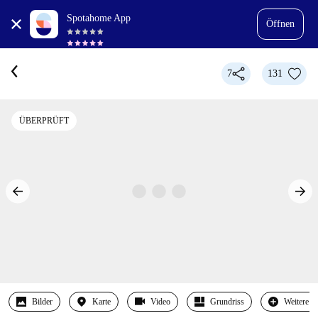
Spotahome App
Öffnen
7
131
ÜBERPRÜFT
Bilder
Karte
Video
Grundriss
Weitere 