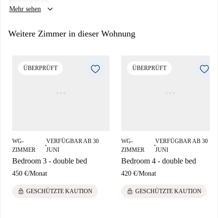
Kleiderschrank.
somit Qualität und Transparenz.
keyboard_arrow_down
Mehr sehen
Peñagrande ist ein lebendiges Viertel mit vielen Annehmlichkeiten und
Sehenswürdigkeiten in der Nähe. In fußläufiger Entfernung finden Sie
Weitere Zimmer in dieser Wohnung
hervorragende Restaurants wie Il Consigliere und Paolo by Danny's Jazz
sowie Unterhaltungsmöglichkeiten wie Inusual Events-Producción y
Organización de Eventos. Zu den Attraktionen zählt der Parque Arroyo
ÜBERPRÜFT
ÜBERPRÜFT
de los Pinos. Machen Sie Peñagrande mit dieser attraktiven
Wohnmöglichkeit zu Ihrem neuen Zuhause.
WG-
VERFÜGBAR AB 30
WG-
VERFÜGBAR AB 30
■
■
ZIMMER
JUNI
ZIMMER
JUNI
Bedroom 3 - double bed
Bedroom 4 - double bed
450 €
/
Monat
420 €
/
Monat
lock
lock
GESCHÜTZTE KAUTION
GESCHÜTZTE KAUTION