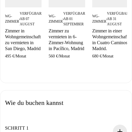
VERFÜGBAR
VERFÜGBAR
VERFÜGBAR
WG-
WG-
WG-
AB 07
AB 01
AB 31
■
■
■
ZIMMER
ZIMMER
ZIMMER
AUGUST
SEPTEMBER
AUGUST
Zimmer in
Zimmer zu
Zimmer in einer
Wohngemeinschaft
vermieten in 6-
Wohngemeinschaft
zu vermieten in
Zimmer-Wohnung
in Cuatro Caminos,
San Diego, Madrid
in Pacífico, Madrid
Madrid.
495 €
/
Monat
560 €
/
Monat
680 €
/
Monat
Wie du buchen kannst
SCHRITT 1