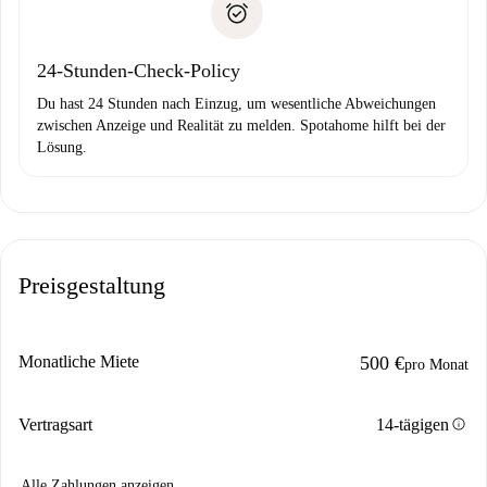
Probleme meldest.
Bankeinzug
24-Stunden-Check-Policy
Du hast 24 Stunden nach Einzug, um wesentliche Abweichungen
zwischen Anzeige und Realität zu melden. Spotahome hilft bei der
Lösung.
Preisgestaltung
Monatliche Miete
500 €
pro Monat
info
Vertragsart
14-tägigen
Alle Zahlungen anzeigen