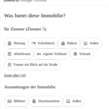
Was bietet diese Immobilie?
Ihr Zimmer (Zimmer 5)
water_heater
desk
balcony
image
Heizung
Schreibtisch
Balkon
Außen
package
key
dresser
Abstellraum
eigener Schlüssel
Schrank
window_closed
Fenster mit Blick auf die Straße
Zeige alles (14)
Ausstattungen der Immobilie
chair
local_laundry_service
image
Möbliert
Waschmaschine
Außen