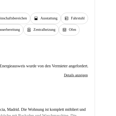
window_open
elevator
nschaftsbereichen
Ausstattung
Fahrstuhl
water_heater
oven_gen
sserbereitung
Zentralheizung
Ofen
Energieausweis wurde von den Vermieter angefordert.
Details anzeigen
a, Madrid. Die Wohnung ist komplett möbliert und
tsküche mit Backofen und Waschmaschine. Die