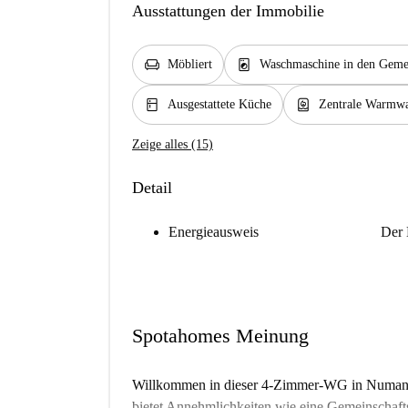
Ausstattungen der Immobilie
chair
local_laundry_service
Möbliert
Waschmaschine in den Gemei
kitchen
water_heater
Ausgestattete Küche
Zentrale Warmwa
Zeige alles (15)
Detail
Energieausweis
Der 
Spotahomes Meinung
Willkommen in dieser 4-Zimmer-WG in Numanci
bietet Annehmlichkeiten wie eine Gemeinschaf