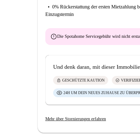
0% Rückerstattung der ersten Mietzahlung
b
Einzugstermin
error
Die Spotahome Servicegebühr wird
nicht ersta
Und denk daran, mit dieser Immobilie
lock
check_circle
GESCHÜTZTE KAUTION
VERIFIZI
24H UM DEIN NEUES ZUHAUSE ZU ÜBERP
Mehr über Stornierungen erfahren