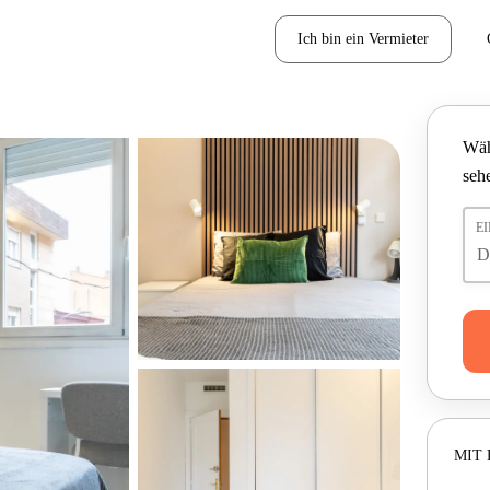
Ich bin ein Vermieter
Wäh
seh
E
MIT 