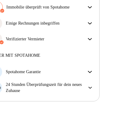
Immobilie überprüft von Spotahome
Unser Team hat das Haus überprüft, um
sicherzustellen, dass du genau das bekommst, was du
Einige Rechnungen inbegriffen
in der Anzeige siehst.
Einige Nebenkosten sind inbegriffen, andere nicht.
Mehr über die Verifizierung
Sieh dir die Beschreibung des Inserats an, um zu
Verifizierter Vermieter
sehen, welche Nebenkosten in deiner Miete enthalten
Professionell
·
6 Jahre
mit uns
sind und welche du zusätzlich bezahlen musst.
Mehr über diesen Vermieter
ER MIT SPOTAHOME
Mehr über die Verifizierung
Spotahome Garantie
Falls der Vermieter deine Buchung kurzfristig
24 Stunden Überprüfungszeit für dein neues
storniert, werden wir dir entweder A) ein Hotel
Zuhause
bezahlen und dir helfen eine neue Wohnung zu
Bei Abweichungen vom Inserat, melde dich sofort
finden oder B) den gezahlten Betrag vollständig
innerhalb von 24 Stunden, damit wir das Problem
zurückerstatten.
lösen können.