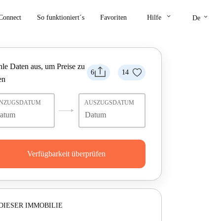
keyboard_arrow_down
keyboard_arrow_down
Connect
So funktioniert´s
Favoriten
Hilfe
De
le Daten aus, um Preise zu
6
14
en
INZUGSDATUM
AUSZUGSDATUM
Verfügbarkeit überprüfen
DIESER IMMOBILIE