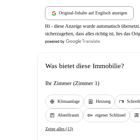
Original-Inhalte auf Englisch anzeigen
Hi - diese Anzeige wurde automatisch übersetzt.
sicherzugehen, dass alles richtig ist, lies das Ori
Was bietet diese Immobilie?
Ihr Zimmer (Zimmer 1)
ac_unit
water_heater
desk
Klimaanlage
Heizung
Schreib
package
key
dresser
Abstellraum
eigener Schlüssel
Zeige alles (13)