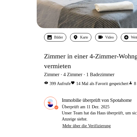
Bilder
Karte
Video
Wei
Zimmer in einer 4-Zimmer-Wohng
vermieten
Zimmer
4
Zimmer
1
Badezimmer
visibility
favorite
person
399
Aufrufe
14
Mal als Favorit gespeichert
8
Immobilie überprüft von Spotahome
Überprüft am
11 Dez. 2025
Unser Team hat das Haus überprüft, um sic
Anzeige siehst.
Mehr über die Verifizierung