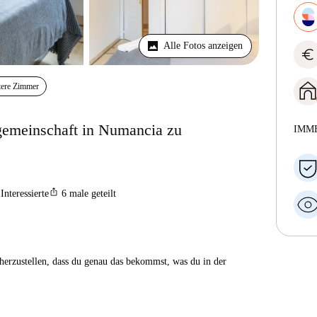
Alle Fotos anzeigen
euro
tere Zimmer
emeinschaft in Numancia zu
IMM
ios_share
Interessierte
6
male geteilt
herzustellen, dass du genau das bekommst, was du in der